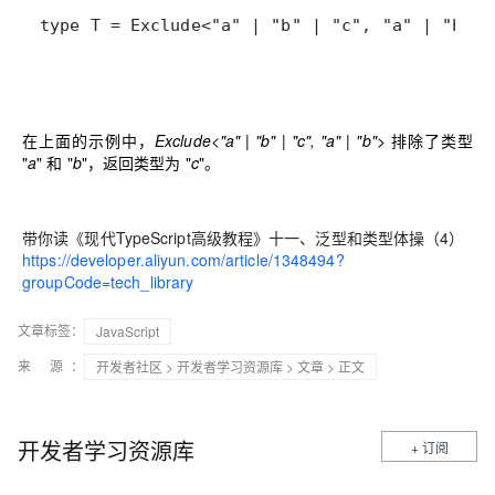
type T = Exclude<"a" | "b" | "c", "a" | "b"
在上面的示例中，
Exclude<"a" | "b" | "c", "a" | "b">
排除了类型
"
a
" 和 "
b
"，返回类型为 "
c
"。
带你读《现代TypeScript高级教程》十一、泛型和类型体操（4）
https://developer.aliyun.com/article/1348494?
groupCode=tech_library
文章标签：
JavaScript
来 源：
开发者社区
>
开发者学习资源库
>
文章
> 正文
开发者学习资源库
+ 订阅