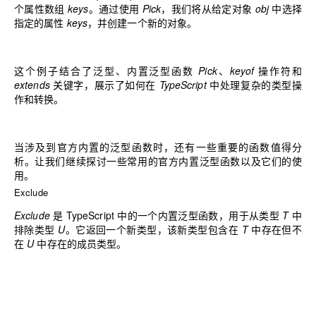
个属性数组
keys
。通过使用
Pick
，我们将从给定对象
obj
中选择
指定的属性
keys
，并创建一个新的对象。
这个例子结合了泛型、内置泛型函数
Pick
、
keyof
操作符和
extends
关键字，展示了如何在
TypeScript
中处理复杂的类型操
作和转换。
当涉及到官方内置的泛型函数时，还有一些重要的函数值得分
析。让我们继续探讨一些常用的官方内置泛型函数以及它们的使
用。
Exclude
Exclude
是 TypeScript 中的一个内置泛型函数，用于从类型
T
中
排除类型
U
。它返回一个新类型，该新类型包含在
T
中存在但不
在
U
中存在的成员类型。