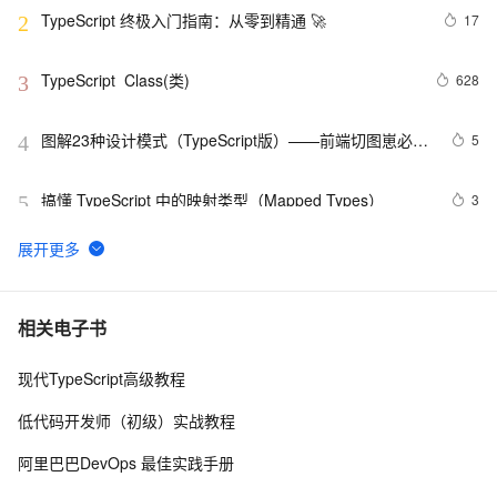
TypeScript 终极入门指南：从零到精通 🚀
17
2
TypeScript  Class(类)
628
3
图解23种设计模式（TypeScript版）——前端切图崽必修
5
4
内功心法
搞懂 TypeScript 中的映射类型（Mapped Types）
3
5
使用React、TypeScript和Ant Design构建现代化前端应
4
6
用
在Vue3.0+ts中如何使用h函数
3
7
相关电子书
现代TypeScript高级教程
TypeScript Generics(泛型)
6
8
低代码开发师（初级）实战教程
JS超集对TypeScript的Map对象以及联合类型的深入实战
6
9
阿里巴巴DevOps 最佳实践手册