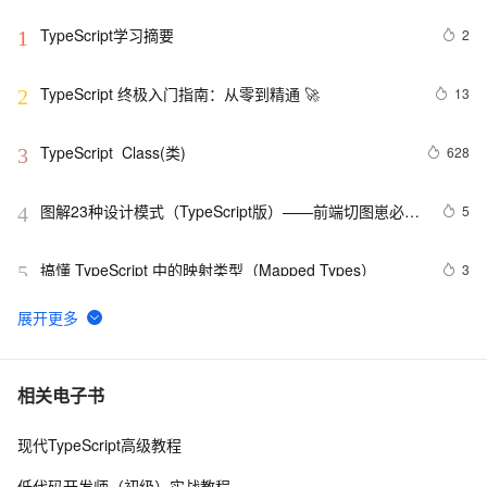
TypeScript学习摘要
2
1
TypeScript 终极入门指南：从零到精通 🚀
13
2
TypeScript  Class(类)
628
3
图解23种设计模式（TypeScript版）——前端切图崽必修
5
4
内功心法
搞懂 TypeScript 中的映射类型（Mapped Types）
3
5
使用React、TypeScript和Ant Design构建现代化前端应
4
6
用
在Vue3.0+ts中如何使用h函数
3
7
相关电子书
现代TypeScript高级教程
TypeScript Generics(泛型)
6
8
低代码开发师（初级）实战教程