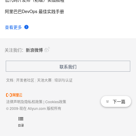
JS超集对TypeScript的Map对象以及联合类型的深入实战
5
9
阿里巴巴DevOps 最佳实践手册
typescript5-编译和安装ts代码
4
10
查看更多
关注我们：
新浪微博
联系我们
文档
|
开发者社区
|
天池大赛
|
培训与认证
下一篇
法律声明及隐私权政策
|
Cookies政策
© 2009-现在 Aliyun.com 版权所有
增值电信业务经营许可证：
浙B2-20080101
域名注册服务机构许可：
浙D3-20210002
目录
浙公网安备 33010602009975号
浙B2-20080101-4