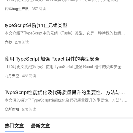
代码bug生产队
357
typeScript进阶(11)_元组类型
本文介绍了TypeScript中的元组（Tuple）类型，它是一种特殊的数组类型，可以存储不同类型的元素。文章通过示例展示了如何声明元组类型以及如何给元组赋值。元组类型在定义时需要指定数组中每一项的类型，且在赋值时必须满足这些类型约束。此外，还探讨了如何给元组类型添加额外的元素，这些元素必须符合元组类型中定义的类型联合。
六卿
270
使用 TypeScript 加强 React 组件的类型安全
【10月更文挑战第1天】使用 TypeScript 加强 React 组件的类型安全
九月天空
422
TypeScript性能优化及代码质量提升的重要性、方法与策略，包括合理使用类型注解、减少类型断言、优化模块导入导出、遵循编码规范、加强代码注释等
本文深入探讨了TypeScript性能优化及代码质量提升的重要性、方法与策略，包括合理使用类型注解、减少类型断言、优化模块导入导出、遵循编码规范、加强代码注释等，旨在帮助开发者在保证代码质量的同时，实现高效的性能优化，提升用户体验和项目稳定性。
众所周知
570
热门文章
最新文章