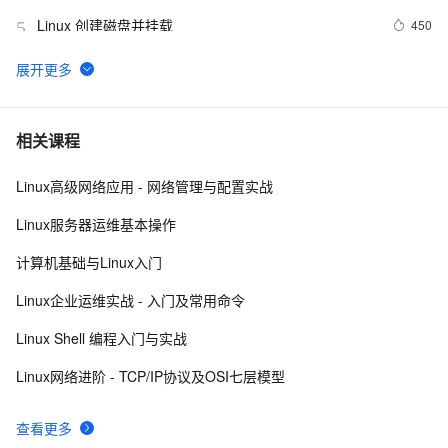
Linux 创建磁盘并挂载
450
5
linux DHCP
656
6
FFmpeg开发笔记（五十九）Linux编译ijkplayer的
6
7
相关课程
Android平台so库
Linux高级网络应用 - 网络管理与配置实战
linux中的tar打包、压缩多个文件、磁盘查看和分区类、
8
8
du查看文件和目录占用的磁盘空间linux中的grep 过滤查
Linux服务器运维基本操作
找及“|”管道符、gzip/gunzip 压缩、zip/unzip 压缩
如何增强Linux和Unix服务器系统安全性
5
9
计算机基础与Linux入门
linux下的find文件查找命令与grep文件内容查找命令
595
10
Linux企业运维实战 - 入门及常用命令
Linux Shell 编程入门与实战
Linux网络进阶 - TCP/IP协议及OSI七层模型
查看更多