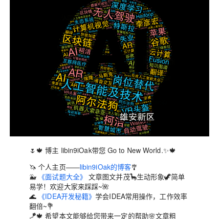
🌷🍁
博主 libin9iOak带您 Go to New World.✨🍁
🦄
个人主页——
libin9iOak的博客
🎐
🐳
《面试题大全》
文章图文并茂🦕生动形象🦖简单
易学！欢迎大家来踩踩~🌺
🌊
《IDEA开发秘籍》
学会IDEA常用操作，工作效率
翻倍~💐
🪁🍁 希望本文能够给您带来一定的帮助🌸文章粗