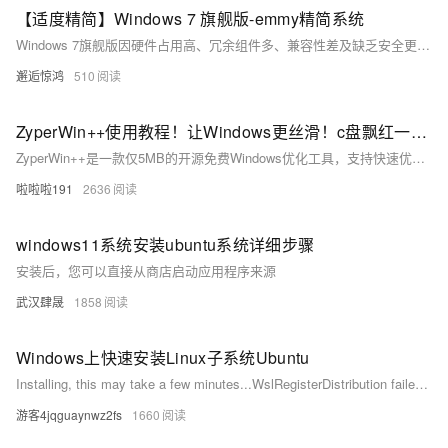
【适度精简】Windows 7 旗舰版-emmy精简系统
Windows 7旗舰版因硬件占用高、冗余组件多、兼容性差及缺乏安全更新等问题，逐渐难以满足用户需求。适度精简版通过去除无用组件、优化性能与安全性，提升老旧设备运行效率，增强兼容性与稳定性，同时保留用户熟悉的操作界面，降低学习成本，满足个性化需求，延续Windows 7的实用价值。
邂逅惊鸿
510
ZyperWin++使用教程！让Windows更丝滑！c盘飘红一键搞定！ZyperWin++解决系统优化、Office安装和系统激活
ZyperWin++是一款仅5MB的开源免费Windows优化工具，支持快速优化、自定义设置与垃圾清理，兼具系统加速、隐私保护、Office安装等功能，轻便无广告，小白也能轻松上手，是提升电脑性能的全能管家。
啦啦啦191
2636
windows11系统安装ubuntu系统详细步骤
安装后，您可以直接从商店启动应用程序来源
武汉肆晟
1858
Windows上快速安装Linux子系统Ubuntu
Installing, this may take a few minutes...WslRegisterDistribution failed with error: 0x800701bcError: 0x800701bc WSL 2 ?????????????????? https://aka.ms/wsl2kernelPress any key to continue... 原因是 wsl1 升级到 wsl2 之后，内核却没有升级。 解决：下载最新的wsl安装包（wsl安装包）
游客4jqguaynwz2fs
1660