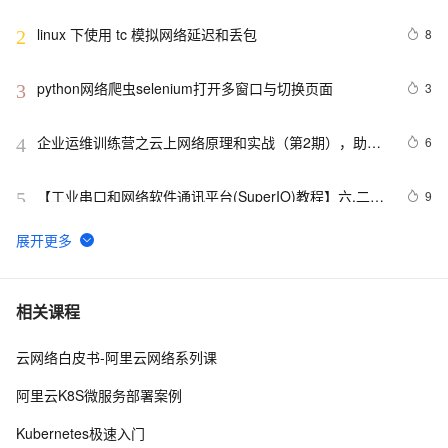
linux 下使用 tc 模拟网络延迟和丢包
8
2
python网络爬虫selenium打开多窗口与切换页面
3
3
企业运维训练营之云上网络原理和实战（第2期），助力
6
4
从业者在云上网络技术浪潮中站稳脚跟！
【工业串口和网络软件通讯平台(SuperIO)教程】六.二次
9
5
开发导出数据驱动
TPAMI 2024：计算机视觉中基于图神经网络和图
6
6
Transformers的方法和最新进展
【学习记录】《DeepLearning.ai》第十课：卷积神经网
8
7
相关课程
络(Convolutional Neural Networks)
云网络白皮书-阿里云网络系列课
深入理解深度学习中的卷积神经网络（CNN）：从原理到
3
8
实践
阿里云K8S微服务部署案例
什么是蜜罐，在当前网络安全形势下，蜜罐能提供哪些帮
9
9
Kubernetes极速入门
助