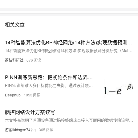
实现虚拟化，容器是完全使用沙箱机制，相互之间不会有任何接口。
Docker是世界领先的软件容器平台。开发人员利用Docker可以消除协作编
码时“在我的机器上可正常工作”的问题。运维人员利用Docker可以在隔离
相关文章
容器中并行运行和管理应用，获得更好的计算密度。企业利用Docker可以
构建敏捷的软件交付管道，以更快的速度、更高的安全性和可靠的信誉为
Linux和Windows Server应用发布新功能。 在本套课程中，我们将全面的
14种智能算法优化BP神经网络(14种方法)实现数据预测分类研究（Matlab代码实现）
讲解Docker技术栈，从环境安装到容器、镜像操作以及生产环境如何部署
14种智能算法优化BP神经网络(14种方法)实现数据预测分类研究（Matlab代码实现）
开发的微服务应用。本课程由黑马程序员提供。 &nbsp; &nbsp; 相关的阿
荔枝科研社
676
里云产品：容器服务 ACK 容器服务 Kubernetes 版（简称 ACK）提供高
性能可伸缩的容器应用管理能力，支持企业级容器化应用的全生命周期管
理。整合阿里云虚拟化、存储、网络和安全能力，打造云端最佳容器化应
PINN训练新思路：把初始条件和边界约束嵌入网络架构，解决多目标优化难题
用运行环境。 了解产品详情: https://www.aliyun.com/product/kubernetes
PINNs训练难因多目标优化易失衡。通过设计硬约束网络架构，将初始与边界条件内嵌于模型输出，可自动满足约束，仅需优化方程残差，简化训练过程，提升稳定性与精度，适用于气候、生物医学等高要求仿真场景。
Deephub
1053
脑控网络设计方案续写
本文补充说明了普通设备通过脑控终端热点接入互联网的数据传输流程，涵盖连接认证、数据包标识、核心网绑定与编号生成、数据转发及断开连接的完整过程，详述了设备间通信、验证、路由与逻辑删除机制，完善了脑控网络与普通互联网交互的技术闭环。
游客lktdsgxe74fgg
365