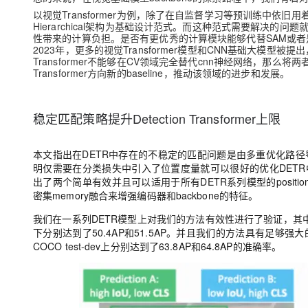
以视觉Transformer为例，除了在自监督学习等预训练中依旧用着ViT这
Hierarchical架构为基础设计范式。而这种范式需要解决的
性带来的计算负担。是否有更优秀的计算模块能够代替SAM或者
2023年，更多的视觉Transformer模型和CNN基础大模
Transformer不能够在CV领域完全替代cnn神经网络，那么将
Transformer方向新的baseline，推动该领域的进步和发展。
稳定匹配策略提升Detection Transformer上限
本文指出在DETR中存在的不稳定的匹配问题是由多重优化路径导致的，
明仅需要在分类损失中引入了位置度量就可以很好的优化DET
出了两个简单有效并且可以适用于所有DETR系列模型的position-superv
密集memory融合来增强编码器和backbone的特征。
我们在一系列DETR模型上对我们的方法有效性进行了验证，其中我们的Stab
下分别达到了50.4AP和51.5AP。并且我们的方法具有足够强大的scalabi
COCO test-dev上分别达到了63.8AP和64.8AP的准确率。