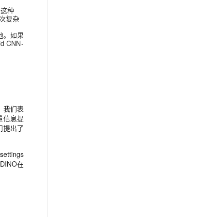
T这种
二次复杂
之地。如果
 CNN-
显。我们表
量信息提
，我们提出了
tings
-DINO在