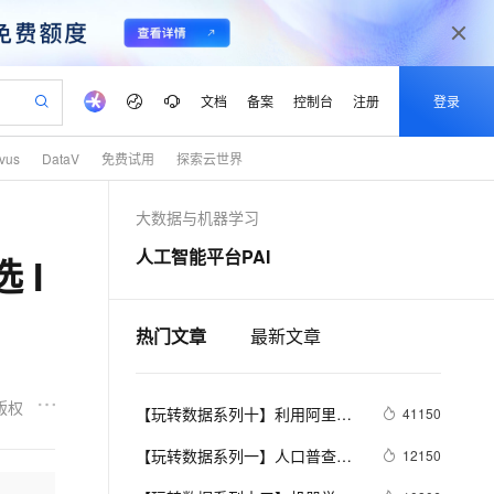
文档
备案
控制台
注册
登录
lvus
DataV
免费试用
探索云世界
验
作计划
器
AI 活动
专业服务
服务伙伴合作计划
开发者社区
加入我们
产品动态
服务平台百炼
阿里云 OPC 创新助力计划
大数据与机器学习
一站式生成采购清单，支持单品或批量购买
io：打造专属 AI 语音助手
S产品伙伴计划（繁花）
峰会
CS
造的大模型服务与应用开发平台
一句话生成原生可编辑精美 PPT 文稿
AI 生产力先锋
Al MaaS 服务伙伴赋能合作
域名
博文
Careers
至高可申请百万元
Qwen3.8-Max 模型上线
人工智能平台PAI
 I
开启高性价比 AI 编程新体验
弹性可伸缩的云计算服务
Qwen-Audio-3.0-Realtime 端到端实时语音角色扮演
输入一句话想法, 轻松生成专业的 PPT
先锋实践拓展 AI 生产力的边界
Token 补贴，五大权
计划
海大会
伙伴信用分合作计划
商标
问答
社会招聘
益加速 OPC 成功
eek-V4-Pro
SS
一键部署幻兽帕鲁游戏服务器
飞天发布时刻
HOT
Open Search 向量检索版支
划
备案
电子书
校园招聘
pSeek-V4-Pro
视频创作，一键激活电商全链路生产力
稳定、安全、高性价比、高性能的云存储服务
一键购买专属联机服务器，轻松开启游戏
所见，即是所愿
持视频检索 Pipeline 功能
热门文章
最新文章
更多支持
划
公司注册
镜像站
视频生成
语音识别与合成
专属 QwenPaw
漫剧工坊：一站式动画创作平台
AI 实训营
HOT
应用身份服务 (IDaaS)
合作伙伴培训与认证
划
上云迁移
站生成，高效打造优质广告素材
全接入的云上超级电脑
从聊天伙伴进化为能主动干活的本地数字员工
快速生产连贯的高质量长漫剧
从基础到进阶，Agent 创客手把手教你
OpenClaw 管理能力上线
版权
【玩转数据系列十】利用阿里云
lScope
41150
我要反馈
e-1.1-T2V
Qwen3-TTS-Flash
查询合作伙伴
n Alibaba Cloud ISV 合作
代维服务
机器学习在深度学习框架下实现
建企业门户网站
10 分钟搭建微信、支付宝小程序
MaxCompute MaxFrame 提
畅细腻的高质量视频
离线语音合成大模型，多语言方言自适应，低延迟高稳定
【玩转数据系列一】人口普查统
12150
创新加速
ope
登录合作伙伴管理后台
我要建议
站，无忧落地极速上线
以可视化方式快速构建移动和 PC 门户网站
智能图片分类
国内短信简单易用，安全可靠，秒级触达，全球覆盖200+国家和地区。
高效部署网站，快速应用到小程序
供自动弹性内存功能
计案例