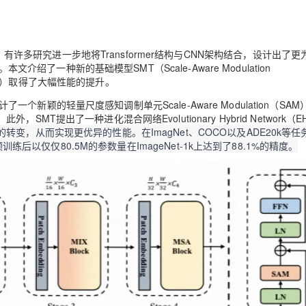
AI 应用
10分钟微调：让0.6B模型媲美235B模
多模态数据信
型
依托云原生高可用架构,实现Dify私有化部署
功。有许多研究进一步地将Transformer结构与CNN架构结合，设计出了
用1%尺寸在特定领域达到大模型90%以上效果
如意。本文介绍了一种新的基础模型SMT（Scale-Aware Modulation
一个 AI 助手
超强辅助，Bol
lops）取得了大幅性能的提升。
即刻拥有 DeepSeek-R1 满血版
在企业官网、通讯软件中为客户提供 AI 客服
设计了
一个新颖的轻量尺度感知调制单元Scale-Aware Modulation（SAM
多种方案随心选，轻松解锁专属 DeepSeek
。此外，SMT提出了一种
进化混合网络Evolutionary Hybrid Network（
变，从而实现更优异的性能。在ImagNet、COCO以及ADE20k等任
预训练后以仅仅80.5M的参数量在ImageNet-1k上达到了88.1%的精度。