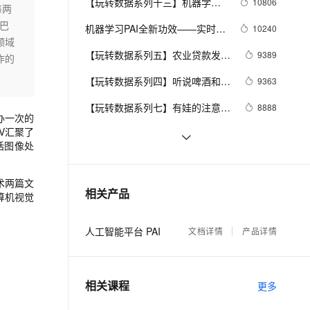
安全
【玩转数据系列十三】机器学习
10806
我要投诉
e-1.1-I2V
Cosyvoice-V3-Flash
每两
PolarDB
上云场景组合购
Milvus 弹性伸缩功能新增节
伴
算法基于信用卡消费记录做信用
国巴
漫剧创作，剧本、分镜、视频高效生成
100%兼容MySQL、PostgreSQL，兼容Oracle，支持集中和分布式
覆盖90%+业务场景，专享组合折扣价
点支持范围
畅自然，细节丰富
高表现力语音合成大模型，语音克隆听感自然
机器学习PAI全新功效——实时新
10240
VPN
评分
领域
闻热点Online Learning实践
ernetes 版 ACK
云聚AI 严选权益
【玩转数据系列五】农业贷款发放
AI 原生数据库服务发布
9389
SSL 证书
作的
2V
Fun-ASR
，一键激活高效办公新体验
理容器应用的 K8s 服务
精选AI产品，从模型到应用全链提效
Agent 数据网关
预测
文戏情感细腻自然，动作戏激烈拳拳到肉，实现更强表演能力
支持中英文自由切换，具备更强的噪声鲁棒性
【玩转数据系列四】听说啤酒和尿
堡垒机
9363
AI 用量加速计划
布很配？本期教你用协同过滤做推
云原生数据库 PolarDB
防火墙
【玩转数据系列七】有娃的注意
8888
、识别商机，让客服更高效、服务更出色。
新老同享，达量后返
Agentic Database 发布
荐
办一次
的
了，机器学习教您如何提高孩子学
CV汇聚了
主机安全
应用
基于协同过滤算法的推荐
8147
习成绩
括图像处
FM算法介绍
7889
千问办公
NEW
AI 应用及服务市场
的智能体编程平台
一站式AI生产力平台
术
两篇文
【上报纸啦】95后大学生用机器学
7773
相关产品
计算机视觉
AI 应用
习PAI大战老年痴呆
伶鹊
企业级人与Agent协作平台，接入和调度多个数字员工
智能客服平台，对话机器人、对话分析、智能外呼
大模型
人工智能平台 PAI
文档详情
产品详情
大模型服务平台百炼 - 全妙
自然语言处理
应用创作平台
多模态内容创作工具，已接入 DeepSeek
数据标注
相关课程
更多
机器学习