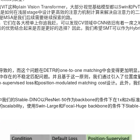
种plain Vision Transformer，大部分视觉基础模型都以Swin和Pv
问题就是如何在浅层stage中设计更高效的注意力机制计算来解决自注意力的
是MSA是我们后续需要继续探索的路。
型被提出，它们在各大榜单上你追我赶，可以发现CV领域中CNN依旧有着一席
两者的优势结合起来是否是更好的选择？因此，我们希望SMT可以作为Hybrid
而这个问题在DETR的one-to-one matching中会变得更加明
R中存在的不稳定匹配问题。并且基于这一原则，我们通过引入了位置度
ised loss和position-modulated matching cost设计。此外
le-DINO以ResNet-50作为backbone的条件下在1x和2x标准set
lity，使用Swin-Large和Focal-Huge backbone的条件下Stable