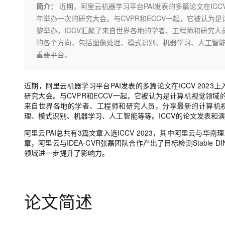
存储
天池大赛
Qwen3.7-Plus
简介：
近期，阿里云机器学习平台PAI发表的多篇论文在ICC
云解析DNS
解决方案免费试用 新老
电子合同
年举办一次的研究大会。与CVPR和ECCV一起，它被认为是计
最高领取价值200元试用
能看、能想、能动手的多模
安全
网络与CDN
AI 算法大赛
畅捷通
黎举办。ICCV汇聚了来自世界各地的学者、工程师和研究
大数据开发治理平台 Data
AI 产品 免费试用
网络
安全
云开发大赛
的各个方向，包括图像处理、模式识别、机器学习、人工智能
Qwen3-VL-Plus
Tableau 订阅
1亿+ 大模型 tokens 和 
重要平台。
可观测
入门学习赛
中间件
AI空中课堂在线直播课
云防火墙
140+云产品 免费试用
上云与迁云
云原生的云上边界网络安全
产品新客免费试用，最长1
数据库
近期，阿里云机器学习平台PAI发表的多篇论文在ICCV 2023上
生态解决方案
研究大会。与CVPR和ECCV一起，它被认为是计算机视觉领域的顶
大模型服务
企业出海
大模型ACA认证体验
大数据计算
来自世界各地的学者、工程师和研究人员，分享最新的计算机
助力企业全员 AI 认知与能
行业生态解决方案
理、模式识别、机器学习、人工智能等等。ICCV的论文发表和
千问AI平台-Token Plan
政企业务
媒体服务
开发者生态解决方案
阿里云PAI总共有3篇文章入选ICCV 2023，其中
阿里云与华南理
章，
阿里云与IDEA-CVR张磊团队
合作产出了目标检测Stable 
企业服务与云通信
千问AI平台-模型体验
AI 开发和 AI 应用解决
领域进一步提升了影响力。
在线体验全尺寸、多种模态
域名与网站
Happy 系列大模型
终端用户计算
论文简述
Serverless
开发工具