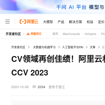
大模型
产品
解决方案
权益
定价
开发者社区
首页
MaxCompute
Hologres
Fli
大模型
产品
解决方案
权益
定价
云市场
伙伴
服务
了解阿里云
精选产品
精选解决方案
普惠上云
产品定价
精选商城
成为销售伙伴
售前咨询
为什么选择阿里云
千问AI平台
开发者社区
大数据与机器学习
人工智能平台PAI
文章
正
了解云产品的定价详情
大模型服务平台百炼
千问办公，解锁你的工作
普惠上云 官方力荐
分销伙伴
在线服务
网站建设
什么是云计算
大
CV领域再创佳绩！阿里云机
大模型服务与应用平台
企业级Agent产品，直接
云服务器38元/年起，超
咨询伙伴
多端小程序
技术领先
云上成本管理
售后服务
轻量应用服务器
Agency Agents：拥
官方推荐返现计划
大模型
精选产品
精选解决方案
Salesforce 国际版订阅
稳定可靠
CCV 2023
管理和优化成本
推荐新用户得奖励，单订单
销售伙伴合作计划
自助服务
友盟天域
安全合规
人工智能与机器学习
AI
文本生成
云数据库 RDS
HappyHorse 打造一
云工开物
无影生态合作计划
在线服务
观测云
分析师报告
高校专属算力普惠，学生认
计算
互联网应用开发
2023-10-08
2034
发布于浙江
Qwen3.8-Max
HOT
Salesforce On Alibaba C
工单服务
Tuya 物联网平台阿里云
研究报告与白皮书
人工智能平台 PAI
快速拥有专属 OpenClaw
大模
Consulting Partner 合
大数据
容器
智能体时代全能旗舰模型
免费试用
短信专区
一站式AI开发、训练和推
蓝凌 OA
AI 大模型销售与服务生
现代化应用