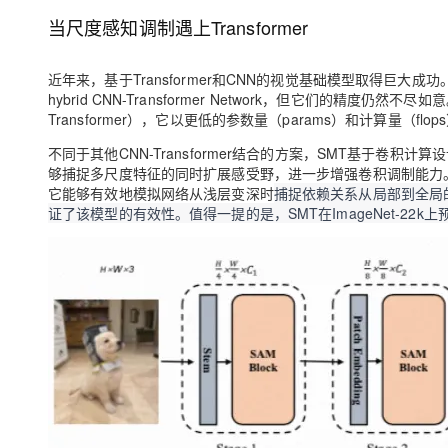
大模型解决方案
当尺度感知调制遇上Transformer
迁移与运维管理
快速部署 Dify，高效搭建 
近年来，基于Transformer和CNN的视觉基础模型取得巨大成
专有云
hybrid CNN-Transformer Network，但它们的精度仍然不尽
10 分钟在聊天系统中增加
Transformer），它以更低的参数量（params）和计算量（f
不同于其他CNN-Transformer结合的方案，SMT基于卷积计算
够捕捉多尺度特征的同时扩展感受野，进一步增强卷积调制能力
它能够有效地模拟网络从浅层变深时
捕捉依赖关系从局部到全局的转
证了该模型的有效性。
值得一提的是，SMT在ImageNet-22k上