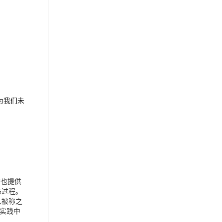
为我们未
构也提供
练过程。
入被称之
实践中