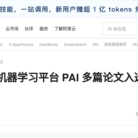
云市场
伙伴
服务
了解阿里云
nk
E-MapReduce
DataWorks
Elasticsearch
PAI
智能搜索推荐
Mi
AI 特惠
数据与 API
成为产品伙伴
企业增值服务
最佳实践
价格计算器
AI 场景体
基础软件
产品伙伴合
阿里云认证
市场活动
配置报价
大模型
文
自助选配和估算价格
新方式
睿译宝，AI翻译排版一步到位
智启 AI 普惠权益
产品生态集成认证中心
企业支持计划
云上春晚
域名与网站
千问官方 MaaS 平台，为开发者和 Agent 而生，新用户赠送 1 亿 + tokens 额度
Qwen Aud
AI Coding
阿里云Maa
2026 阿里云
云服务器 E
为企业打
数据集
Windows
大模型认证
模型
NEW
NEW
器学习平台 PAI 多篇论文入选
交付可用成果
值低价云产品抢先购
上传文档即自动完成翻译和格式还原
至高享 1亿+免费 tokens，加速 Al 应用落地
提供智能易用的域名与建站服务
智能编程，一键
安全可靠、
产品生态伙伴
专家技术服务
云上奥运之旅
弹性计算合作
阿里云中企出
手机三要素
宝塔 Linux
全部认证
价格优势
有专属领域专家
GLM-5.2：长任务时代开源旗舰模型
阿里云 OPC 创新助力计划
千问大模型
即刻拥有 DeepS
AI 电商营销
对象存储 O
大模型
产品生态伙伴工作台
企业增值服务台
云栖战略参考
云存储合作计
云栖大会
身份实名认证
CentOS
训练营
推动算力普惠，释放技术红利
最高返9万
多领域专家智能体,一键组建 AI 虚拟交付团队
快速构建应用程序和网站，即刻迈出上云第一步
至高百万元 Token 补贴，加速一人公司成长
多元化、高性能、安全可靠的大模型服务
真正可用的 1M 上下文,一次完成代码全链路开发
轻松解锁专属 Dee
从图文生成到
云上的中国
数据库合作计
活动全景
短信
Docker
图片和
站式影视创作平台
Hermes Agent，打造自进化智能体
Token Plan 模型订阅计划
数字证书管理服务（原SSL证书）
5 分钟轻松部署
AI 广告创作
无影云电脑
企业成长
NEW
信息公告
看见新力量
云网络合作计
OCR 文字识别
JAVA
证享300元代金券
可视化编排打通从文字构思到成片全链路闭环
全托管，含MySQL、PostgreSQL、SQL Server、MariaDB多引擎
自主进化，持久记忆，越用越聪明
Qwen3.8-Max 首发尝鲜，限时加量 10 倍，夜间低至2折
实现全站HTTPS，呈现可信的WEB访问
图文、视频一
随时随地安
魔搭 Mode
Kimi-K3
HappyHors
NEW
loud
服务实践
官网公告
金融模力时刻
Salesforce O
版
发票查验
全能环境
Claude Code + GStack 打造工程团队
千问办公，限时限量积分加倍
Qoder
低代码高效构
AI 建站
短信服务
型
NEW
作计划
Kimi 最新旗舰模型，长程编程与推理利器
让文字生成流
计划
创新中心
魔搭 ModelSc
健康状态
理服务
让AI从“聊天伙伴”进化为能干活的“数字员工”
安装技能 GStack，拥有专属 AI 工程团队
你的AI工作搭子，覆盖日常办公高频场景
面向真实软件的智能体编程平台
0 代码专业建
客户案例
天气预报查询
操作系统
态合作计划