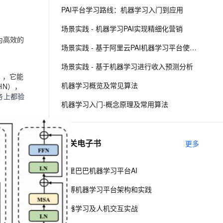
PAI平台学习路线：机器学习入门到应用
息提取
与 AI 智能体进行实时音视频通话
场景实践 - 机器学习PAI实现精细化营销
从文本、图片、视频中提取结构化的属性信息
构建支持视频理解的 AI 音视频实时通话应用
更为高效的
场景实践 - 基于阿里云PAI机器学习平台使用时间序列分解模型预测商品销量
t.diy 一步搞定创意建站
构建大模型应用的安全防护体系
场景实践 - 基于机器学习进行收入预测分析
通过自然语言交互简化开发流程,全栈开发支持
通过阿里云安全产品对 AI 应用进行安全防护
）
，它能
机器学习概览及常见算法
EHN）
，
务上都验
机器学习入门-概念原理及常用算法
相关电子书
更多
阿里巴巴机器学习平台AI
微博机器学习平台架构和实践
机器学习及人机交互实战