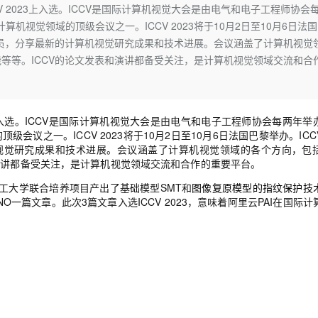
Deepseek-v4-pro
HappyHors
V 2023上入选。ICCV是国际计算机视觉大会是由电气和电子工程师协会
同享
万小智 AI 建站低至 15元/月
Qoder CN
AI 短剧/漫剧
云原生数据库 
快递物流查询
WordPress
成为服务伙
高校合作
算机视觉领域的顶级会议之一。ICCV 2023将于10月2日至10月6日法
点，立即开启云上创新
覆盖公网/内网、递归/权威、移动APP等全场景解析服务
送.CN域名，送备案服务码
基于千问大模型等，支持代码智能生成、研发智能问答
AI助力短剧
态智能体模型
旗舰 MoE 大模型，百万上下文与顶尖推理能力
图生视频，流
Ubuntu
人员，分享最新的计算机视觉研究成果和技术进展。会议涵盖了计算机视觉
服务生态伙伴
云工开物
企业应用
Works
Night Plan 支持 Qwen 3.8-Max
云原生大数据计算服务 MaxCompute
AI 办公
容器服务 Kub
NEW
等等。ICCV的论文发表和演讲都备受关注，是计算机视觉领域交流和合
GLM-5.2
Wan2.7-T
Red Hat
30+ 款产品免费体验
Data Agent 驱动的一站式 Data+AI 开发治理平台
夜间 5 折，Qwen/Meoo/TokenPlan 客户专享
面向分析的企业级SaaS模式云数据仓库
AI智能应用
提供一站式管
科研合作
视觉 Coding、空间感知、多模态思考等全面升级
1M上下文，专为长程任务能力而生
ERP
堂（旗舰版）
SUSE
智能客服
CRM
防护产品
2个月
自动承接线索
入选。
ICCV
是国际计算机视觉大会是由电气和电子工程师协会
每两年举
建站小程序
级会议之一。ICCV 2023将于10月2日至10月6日法国巴黎举办。IC
OA 办公系统
AI 应用构建
大模型原生
视觉研究成果和技术进展。会议涵盖了计算机视觉领域的各个方向，包
力提升
财税管理
模板建站
演讲都备受关注，是计算机视觉领域交流和合作的重要平台。
Qoder
大模型服务平台百炼-应用模版
HOT
NEW
面向真实软件
个人版上线、团队版降价；千问3.8-Max首发发尝鲜
丰富多元化的应用模版和解决方案
400电话
定制建站
工大学联合培养项目
产出了基础模型SMT和
图像复原模型的指纹保护技
DINO一篇文章。此次3篇文章入选ICCV 2023，意味着阿里云PAI在国际
万有无界
大模型服务平台百炼-智能体
方案
广告营销
模板小程序
的模型效果
灵活可视化地构建企业级 Agent
定制小程序
秒悟
人工智能平台 PAI
APP 开发
云端极速 AI 
新一代 AI 视频生成模型，深度适配广告营销等场景
AI Native 的算法工程平台，一站式完成建模、训练、推理服务部署
建站系统