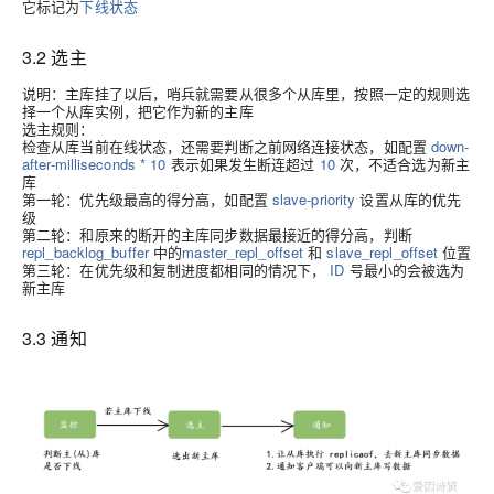
它标记为
下线状态
3.2 选主
说明
：主库挂了以后，哨兵就需要从很多个从库里，按照一定的规则选
择一个从库实例，把它作为新的主库
选主规则
：
检查从库当前在线状态，还需要判断之前网络连接状态，如配置
down-
after-milliseconds * 10
表示如果发生断连超过
10
次，不适合选为新主
库
第一轮
：优先级最高的得分高，如配置
slave-priority
设置从库的优先
级
第二轮
：和原来的断开的主库同步数据最接近的得分高，判断
repl_backlog_buffer
中的
master_repl_offset
和
slave_repl_offset
位置
第三轮
：在优先级和复制进度都相同的情况下，
ID
号最小的会被选为
新主库
3.3 通知