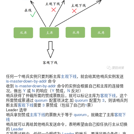
任何一个哨兵实例只要判断主库
主观下线
，就会给其他哨兵实例发送
is-master-down-by-addr
命令
收到
is-master-down-by-addr
命令的实例会根据自己和主库的连接情
况，做出
Y
或
N
的响应（
Y
赞成，
N
反对）
哨兵获得了仲裁所需的赞成票数后，就可以标记主库为
客观下线
，这个
所需赞成票通过
quorum
配置项决定,如
quorum
配置为
3
，则该哨兵判
断主库
客观下线
需要
3
票赞成（包括了自己的
1
票）
Leader 选举
哨兵拿到赞成
主库下线
的票数大于等于
quorum
，就确定了主库
客观下
线
哨兵就可以再给其他哨兵发送命令，表明希望由自己担任执行主从切换
的
Leader
在投票过程中，任何一个想成为
Leader
的哨兵，要满足两个条件：拿