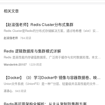
相关文章
【赵渝强老师】Redis Cluster分布式集群
Redis Cluster是Redis的分布式存储解决方案，通过哈希槽（slot）实现数据分片，支持水平扩展，具备高可用性和负载均衡能力，适用于大规模数据场景。
赵渝强老师
784
Redis 逻辑数据库与集群模式详解
Redis 是高性能内存键值数据库，广泛用于缓存与实时数据处理。本文深入解析 Redis 逻辑数据库与集群模式：逻辑数据库提供16个独立存储空间，适合小规模隔离；集群模式通过分布式架构支持高并发和大数据量，但仅支持 database 0。文章对比两者特性，讲解配置与实践注意事项，并探讨持久化及性能优化策略，助你根据需求选择最佳方案。
WanderInk-20107
1229
【Docker】（3）学习Docker中 镜像与容器数据卷、映射关系！手把手带你安装 MySql主从同步 和 Redis三主三从集群！并且进行主从切换与扩容操作，还有分析 哈希分区 等知识点！
Union文件系统（UnionFS）是一种**分层、轻量级并且高性能的文件系统**，它支持对文件系统的修改作为一次提交来一层层的叠加，同时可以将不同目录挂载到同一个虚拟文件系统下(unite several directories into a single virtual filesystem) Union 文件系统是 Docker 镜像的基础。 镜像可以通过分层来进行继承，基于基础镜像（没有父镜像），可以制作各种具体的应用镜像。
凉凉心.
943
Redis高可用架构全解析：从主从复制到集群方案