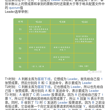
到半数以上的赞成票和拿到的票数同时还需要大于等于哨兵配置文件中
的
quorum
值
Leader选举举例
：
T1时刻
：
A
判断主库为
客观下线
，它想成为
Leader
，就先给自己投
1
张赞成票，然后分别向
B
和
C
发送命令，表示要成为
Leader
T2时刻
：
C
判断主库为
客观下线
，它也想成为
Leader
，所以也先给自
己投
1
张赞成票，再分别向
A
和
B
发送命令，表示要成为
Leader
T3 时刻
：
A
收到了
C
的
Leader
投票请求。因为
A
已经给自己投了
1
票
Y
，所以它不能再给其他哨兵投赞成票了，所以
A
回复
N
表示不同
意。同时，
B
收到了
T2
时
C
发送的
Leader
投票请求。因为
B
之前没
有投过票，它会给第一个向它发送投票请求的哨兵回复
Y
，给后续再发