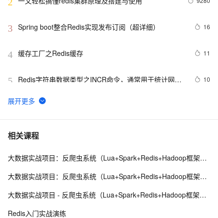
一文轻松搞懂redis集群原理及搭建与使用
9280
2
Spring boot整合Redis实现发布订阅（超详细）
16
3
缓存工厂之Redis缓存
11
4
Redis字符串数据类型之INCR命令，通常用于统计网站
10
5
访问量，文章访问量，实现分布式锁
Redis高并发场景下秒杀超卖解决
3
6
Redis命令——字符串(String)
4
7
相关课程
大数据实战项目：反爬虫系统（Lua+Spark+Redis+Hadoop框架搭建）第一阶段
云数据库 Redis清除数据的步骤
6
8
大数据实战项目：反爬虫系统（Lua+Spark+Redis+Hadoop框架搭建）第二阶段
探索Redis发布订阅与消息队列：构建实时消息通信系统
5
9
大数据实战项目 - 反爬虫系统（Lua+Spark+Redis+Hadoop框架搭建）第七阶段
Redis大Key解决方案
8
10
Redis入门实战演练