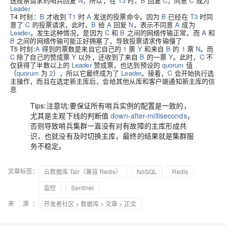
送投票请求的哨兵回复
N
，所以，在
T3
时，
B
回复
C
，同意
C
成为
Leader
T4 时刻
：
B
才收到
T1
时
A
发送的投票命令。因为
B
已经在
T3
时同
意了
C
的投票请求，此时，
B
给
A
回复
N
，表示不同意
A
成为
Leader
。发生这种情况，是因为
C
和
B
之间的网络传输正常，而
A
和
B
之间的网络传输可能正好拥塞了，导致投票请求传输慢了
T5 时刻
:
A
得到的票数是来自它自己的
1
票
Y
和来自
B
的
1
票
N
。而
C
除了自己的赞成票
Y
以外，还收到了来自
B
的一票
Y
。此时，
C
不
仅获得了半数以上的
Leader
赞成票，也达到预设的
quorum
值
（
quorum
为
2
），所以它最终成为了
Leader
。接着，
C
会开始执行选
主操作，而且在选定新主库后，会给其他从库和客户端通知新主库的信
息
Tips:注意坑:要保证所有哨兵实例的配置是一致的，
尤其是主观下线的判断值
down-after-milliseconds
，
否则导致哨兵集群一直没有对有故障的主库形成共
识，也就没有及时切换主库，最终的结果就是集群服
务不稳定。
文章标签：
云数据库 Tair（兼容 Redis）
NoSQL
Redis
监控
Sentinel
来 源：
开发者社区
>
数据库
>
文章
> 正文