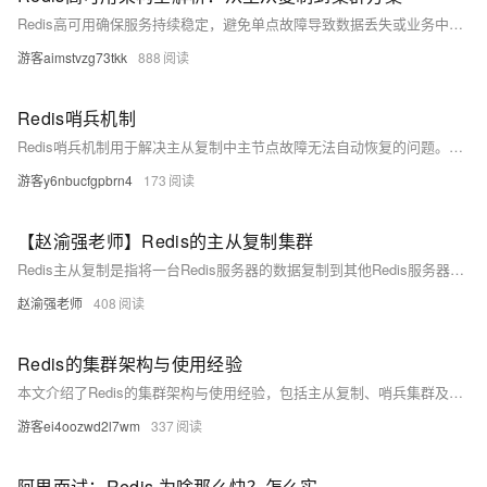
Redis高可用确保服务持续稳定，避免单点故障导致数据丢失或业务中断。通过主从复制实现数据冗余，哨兵模式支持自动故障转移，Cluster集群则提供分布式数据分片与水平扩展，三者层层递进，保障读写分离、容灾切换与大规模数据存储，构建高性能、高可靠的Redis架构体系。
游客aimstvzg73tkk
888
Redis哨兵机制
Redis哨兵机制用于解决主从复制中主节点故障无法自动恢复的问题。通过独立进程监控主节点状态，在主节点宕机时，多个哨兵协作选举新主节点并完成故障转移，实现高可用性。哨兵机制具备监控、故障转移和通知功能，支持自动切换主从关系，但无法提升存储容量和完全避免数据丢失。
游客y6nbucfgpbrn4
173
【赵渝强老师】Redis的主从复制集群
Redis主从复制是指将一台Redis服务器的数据复制到其他Redis服务器，实现数据热备份、故障恢复、负载均衡及高可用架构的基础。主节点负责写操作，从节点同步数据并可提供读服务，提升并发处理能力。
赵渝强老师
408
Redis的集群架构与使用经验
本文介绍了Redis的集群架构与使用经验，包括主从复制、哨兵集群及Cluster分片集群的应用场景与实现原理。内容涵盖Redis主从同步机制、数据分片存储方式、事务支持及与Memcached的区别，并讨论了Redis内存用尽时的处理策略。适用于了解Redis高可用与性能优化方案。
游客ei4oozwd2l7wm
337
阿里面试：Redis 为啥那么快？怎么实现的100W并发？说出了6大架构，面试官跪地： 纯内存 + 尖端结构 + 无锁架构 + EDA架构 + 异步日志 + 集群架构