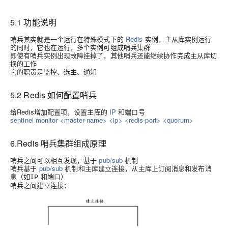
5.1 功能说明
哨兵其实就是一个运行在特殊模式下的
Redis
实例，主从库实例运行
的同时，它也在运行，多个实例可组成哨兵集群
即使有哨兵实例出现故障挂掉了，其他哨兵还能继续协作完成主从库切
换的工作
它的职责是监控、选主、通知
5.2 Redis 如何配置哨兵
给Redis增加配置项，设置主库的
IP
和端口号
sentinel monitor <master-name> <ip> <redis-port> <quorum>
6.Redis 哨兵集群组成原理
哨兵之间可以相互发现，基于
pub/sub
机制
哨兵基于
pub/sub
机制和主库建立连接，从主库上订阅消息和发布消
息（如
和端口）
IP
哨兵之间建立连接
：