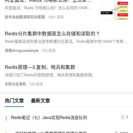
阿里面试：Redis 为啥那么快？怎么实现的100W并发？说出了6大架构，面试官跪地： 纯内存 + 尖端结构 + 无锁架构 + EDA架构 + 异步日志 + 集群架构
技术自由圈/原疯狂创客圈
1801
Redis分片集群中数据是怎么存储和读取的 ?
Redis集群采用的算法是哈希槽分区算法。Redis集群中有16384个哈希槽（槽的范围是 0 -16383，哈希槽），将不同的哈希槽分布在不同的Redis节点上面进行管理，也就是说每个Redis节点只负责一部分的哈希槽。在对数据进行操作的时候，集群会对使用CRC16算法对key进行计算并对16384取模（slot = CRC16(key)%16383），得到的结果就是 Key-Value 所放入的槽，通过这个值，去找到对应的槽所对应的Redis节点，然后直接到这个对应的节点上进行存取操作
游客bhmgxanbwhyfe
752
Redis原理—3.复制、哨兵和集群
详细介绍了Redis的复制原理、哨兵原理和集群原理。
东阳马生架构
720
热门文章
最新文章
Redis笔记（七）Java实现Redis消息队列
7
1