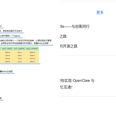
相关电子书
更多
息提取
与 AI 智能体进行实时音视频通话
从文本、图片、视频中提取结构化的属性信息
构建支持视频理解的 AI 音视频实时通话应用
ApsaraDB for Redis——与创客同行
t.diy 一步搞定创意建站
构建大模型应用的安全防护体系
微博的Redis定制之路
通过自然语言交互简化开发流程,全栈开发支持
通过阿里云安全产品对 AI 应用进行安全防护
云数据库Redis版的开源之路
下一篇
一条命令迁移，帮你实现 OpenClaw 与
Hermes Agent 记忆互通！