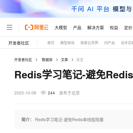
大模型
产品
解决方案
权益
定价
开发者社区
首页
模型体验
探索云世界
问产品
动手实
大模型
产品
解决方案
权益
定价
云市场
伙伴
服务
了解阿里云
精选产品
精选解决方案
普惠上云
产品定价
精选商城
成为销售伙伴
售前咨询
为什么选择阿里云
千问AI平台
开发者社区
数据库
文章
正文
了解云产品的定价详情
大模型服务平台百炼
千问办公，解锁你的工作
普惠上云 官方力荐
分销伙伴
在线服务
网站建设
什么是云计算
大
Redis学习笔记-避免Red
大模型服务与应用平台
企业级Agent产品，直接
云服务器38元/年起，超
咨询伙伴
多端小程序
技术领先
云上成本管理
售后服务
轻量应用服务器
Agency Agents：拥
官方推荐返现计划
大模型
精选产品
精选解决方案
Salesforce 国际版订阅
稳定可靠
管理和优化成本
推荐新用户得奖励，单订单
销售伙伴合作计划
2023-10-08
244
发布于北京
自助服务
友盟天域
安全合规
人工智能与机器学习
AI
文本生成
云数据库 RDS
HappyHorse 打造一
云工开物
无影生态合作计划
在线服务
观测云
分析师报告
高校专属算力普惠，学生认
计算
互联网应用开发
Qwen3.8-Max
HOT
Salesforce On Alibaba C
工单服务
Tuya 物联网平台阿里云
研究报告与白皮书
人工智能平台 PAI
快速拥有专属 OpenClaw
简介：
Redis学习笔记-避免Redis单线程阻塞
大模
Consulting Partner 合
大数据
容器
智能体时代全能旗舰模型
免费试用
短信专区
一站式AI开发、训练和推
蓝凌 OA
AI 大模型销售与服务生
现代化应用