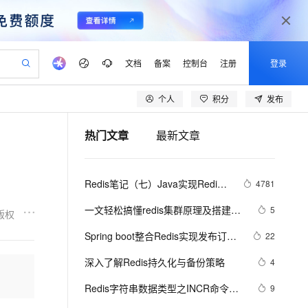
文档
备案
控制台
注册
登录
个人
积分
发布
验
作计划
器
AI 活动
专业服务
服务伙伴合作计划
开发者社区
加入我们
产品动态
服务平台百炼
阿里云 OPC 创新助力计划
热门文章
最新文章
一站式生成采购清单，支持单品或批量购买
io：打造专属 AI 语音助手
S产品伙伴计划（繁花）
峰会
CS
造的大模型服务与应用开发平台
一句话生成原生可编辑精美 PPT 文稿
AI 生产力先锋
Al MaaS 服务伙伴赋能合作
域名
博文
Careers
至高可申请百万元
Qwen3.8-Max 模型上线
开启高性价比 AI 编程新体验
弹性可伸缩的云计算服务
Qwen-Audio-3.0-Realtime 端到端实时语音角色扮演
输入一句话想法, 轻松生成专业的 PPT
先锋实践拓展 AI 生产力的边界
Token 补贴，五大权
计划
海大会
伙伴信用分合作计划
商标
问答
社会招聘
Redis笔记（七）Java实现Redis
4781
益加速 OPC 成功
eek-V4-Pro
SS
一键部署幻兽帕鲁游戏服务器
飞天发布时刻
HOT
Open Search 向量检索版支
划
备案
电子书
校园招聘
消息队列
pSeek-V4-Pro
视频创作，一键激活电商全链路生产力
稳定、安全、高性价比、高性能的云存储服务
一键购买专属联机服务器，轻松开启游戏
所见，即是所愿
持视频检索 Pipeline 功能
更多支持
一文轻松搞懂redis集群原理及搭建与
5
版权
划
公司注册
镜像站
视频生成
语音识别与合成
使用
专属 QwenPaw
漫剧工坊：一站式动画创作平台
AI 实训营
HOT
应用身份服务 (IDaaS)
Spring boot整合Redis实现发布订阅
22
合作伙伴培训与认证
划
上云迁移
站生成，高效打造优质广告素材
全接入的云上超级电脑
从聊天伙伴进化为能主动干活的本地数字员工
快速生产连贯的高质量长漫剧
从基础到进阶，Agent 创客手把手教你
OpenClaw 管理能力上线
（超详细）
lScope
我要反馈
e-1.1-T2V
Qwen3-TTS-Flash
深入了解Redis持久化与备份策略
4
查询合作伙伴
n Alibaba Cloud ISV 合作
代维服务
建企业门户网站
10 分钟搭建微信、支付宝小程序
MaxCompute MaxFrame 提
畅细腻的高质量视频
离线语音合成大模型，多语言方言自适应，低延迟高稳定
创新加速
Redis字符串数据类型之INCR命令，
ope
登录合作伙伴管理后台
9
我要建议
站，无忧落地极速上线
以可视化方式快速构建移动和 PC 门户网站
国内短信简单易用，安全可靠，秒级触达，全球覆盖200+国家和地区。
高效部署网站，快速应用到小程序
供自动弹性内存功能
通常用于统计网站访问量，文章访问