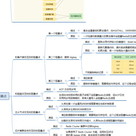
AI 应用
10分钟微调：让0.6B模型媲美235B模
多模态数据信
型
依托云原生高可用架构,实现Dify私有化部署
用1%尺寸在特定领域达到大模型90%以上效果
一个 AI 助手
超强辅助，Bol
即刻拥有 DeepSeek-R1 满血版
在企业官网、通讯软件中为客户提供 AI 客服
多种方案随心选，轻松解锁专属 DeepSeek