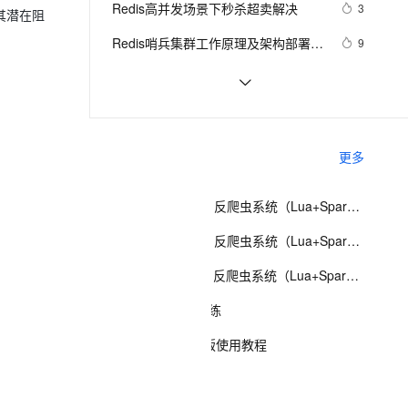
安全
Redis高并发场景下秒杀超卖解决
我要投诉
e-1.1-I2V
Cosyvoice-V3-Flash
3
PolarDB
上云场景组合购
其潜在阻
Milvus 弹性伸缩功能新增节
量，实现分布式锁
伴
漫剧创作，剧本、分镜、视频高效生成
100%兼容MySQL、PostgreSQL，兼容Oracle，支持集中和分布式
覆盖90%+业务场景，专享组合折扣价
点支持范围
畅自然，细节丰富
高表现力语音合成大模型，语音克隆听感自然
VPN
Redis哨兵集群工作原理及架构部署
9
（八）
ernetes 版 ACK
云聚AI 严选权益
AI 原生数据库服务发布
SSL 证书
缓存工厂之Redis缓存
11
2V
Fun-ASR
，一键激活高效办公新体验
理容器应用的 K8s 服务
精选AI产品，从模型到应用全链提效
Agent 数据网关
文戏情感细腻自然，动作戏激烈拳拳到肉，实现更强表演能力
支持中英文自由切换，具备更强的噪声鲁棒性
堡垒机
云数据库 Redis清除数据的步骤
3
AI 用量加速计划
云原生数据库 PolarDB
防火墙
、识别商机，让客服更高效、服务更出色。
探索Redis发布订阅与消息队列：构建
新老同享，达量后返
Agentic Database 发布
6
相关课程
更多
实时消息通信系统
主机安全
应用
大数据实战项目：反爬虫系统（Lua+Spark+Redis+Hadoop框架搭建）第三阶段
千问办公
NEW
AI 应用及服务市场
的智能体编程平台
一站式AI生产力平台
大数据实战项目：反爬虫系统（Lua+Spark+Redis+Hadoop框架搭建）第四阶段
AI 应用
伶鹊
大数据实战项目 - 反爬虫系统（Lua+Spark+Redis+Hadoop框架搭建）第六阶段
企业级人与Agent协作平台，接入和调度多个数字员工
智能客服平台，对话机器人、对话分析、智能外呼
大模型
Redis入门实战演练
大模型服务平台百炼 - 全妙
自然语言处理
云数据库 Redis 版使用教程
应用创作平台
多模态内容创作工具，已接入 DeepSeek
数据标注
Redis数据库入门
机器学习