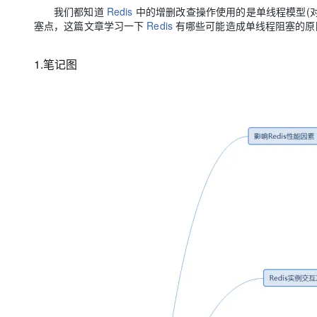
存储
天池大赛
Qwen3.7-Plus
云解析DNS
解决方案免费试用 新老
我们都知道
Redis
中的增删改查操作使用的是单线程模型(
电子合同
塞点，这篇文章学习一下
Redis
有哪些可能造成单线程阻塞的原
最高领取价值200元试用
能看、能想、能动手的多模
安全
网络与CDN
AI 算法大赛
畅捷通
大数据开发治理平台 Data
AI 产品 免费试用
网络
安全
云开发大赛
Qwen3-VL-Plus
1.笔记图
Tableau 订阅
1亿+ 大模型 tokens 和 
可观测
入门学习赛
中间件
AI空中课堂在线直播课
云防火墙
140+云产品 免费试用
上云与迁云
云原生的云上边界网络安全
产品新客免费试用，最长1
数据库
生态解决方案
大模型服务
企业出海
大模型ACA认证体验
大数据计算
助力企业全员 AI 认知与能
行业生态解决方案
千问AI平台-Token Plan
政企业务
媒体服务
开发者生态解决方案
企业服务与云通信
千问AI平台-模型体验
AI 开发和 AI 应用解决
在线体验全尺寸、多种模态
域名与网站
Happy 系列大模型
终端用户计算
Serverless
开发工具