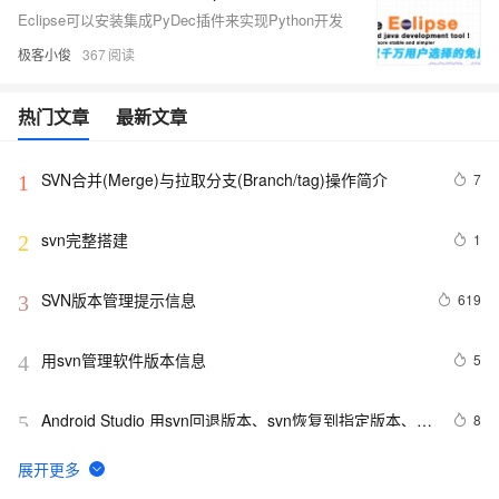
Eclipse可以安装集成PyDec插件来实现Python开发
极客小俊
367
热门文章
最新文章
SVN合并(Merge)与拉取分支(Branch/tag)操作简介
7
1
svn完整搭建
1
2
SVN版本管理提示信息
619
3
用svn管理软件版本信息
5
4
Android Studio 用svn回退版本、svn恢复到指定版本、一
8
5
键恢复 撤回修改
如何快速删除Linux下的svn隐藏文件及其他临时文件
6
6