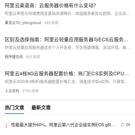
阿里云渠道商：云服务器价格有什么变动？
阿里云带宽与存储费用呈基础资源降价、增值服务差异化趋势。企业应结合业务特点，通过阶梯计价、智能分层、弹性带宽等策略优化成本，借助云监控与预算预警机制，实现高效、可控的云资源管理。
翼龙云TG_yilongcloud
389
区别及选择指南：阿里云轻量应用服务器与ECS云服务器有什么区别？
阿里云轻量应用服务器适合个人开发者、学生搭建博客、测试环境，易用且性价比高；ECS功能更强大，适合企业级应用如大数据、高流量网站。根据需求选择：轻量入门首选，ECS专业之选。
程序媛在线
652
阿里云4核8G云服务器配置价格：热门ECS实例及CPU处理器型号说明
阿里云2025年4核8G服务器配置价格汇总，涵盖经济型e实例、计算型c9i等热门ECS实例，CPU含Intel Xeon及AMD EPYC系列，月费159元起，年付低至1578元，按小时计费0.45元起，实际购买享折扣优惠。
上云百科
3703
热门文章
最新文章
性能最大提升60%，阿里云第八代企业级实例ECS g8i正
29
1
式上线