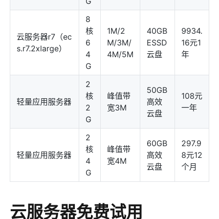
G
8
核
1M/2
40GB
9934.
云服务器r7（ec
6
M/3M/
ESSD
16元1
s.r7.2xlarge）
4
4M/5M
云盘
年
G
2
50GB
核
峰值带
108元
轻量应用服务器
高效
2
宽3M
一年
云盘
G
2
60GB
297.9
核
峰值带
轻量应用服务器
高效
8元12
4
宽4M
云盘
个月
G
云服务器免费试用