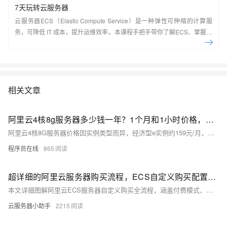
7天玩转云服务器
云服务器ECS（Elastic Compute Service）是一种弹性可伸缩的计算服
务，可降低 IT 成本，提升运维效率。本课程手把手带你了解ECS、掌握基
本操作、动手实操快照管理、镜像管理等。了解产品详
情:&nbsp;https://www.aliyun.com/product/ecs
相关文章
阿里云4核8g服务器多少钱一年？1个月和1小时价格，省钱购买方法分享
阿里云4核8G服务器价格因实例类型而异，经济型e实例约159元/月，计算型c9i约371元/月，按小时计费最低0.45元。实际购买享折扣，1年最高可省至1578元，附主流ECS实例及CPU型号参考。
程序员在线
865
超详细的阿里云服务器购买流程，ECS自定义购买配置教程
本文详细图解阿里云ECS服务器自定义购买全流程，涵盖付费模式、地域选择、网络配置、实例规格、镜像、存储、安全组及登录设置等核心步骤，助您轻松掌握专业级云服务器搭建方法。
云服务器小助手
2215