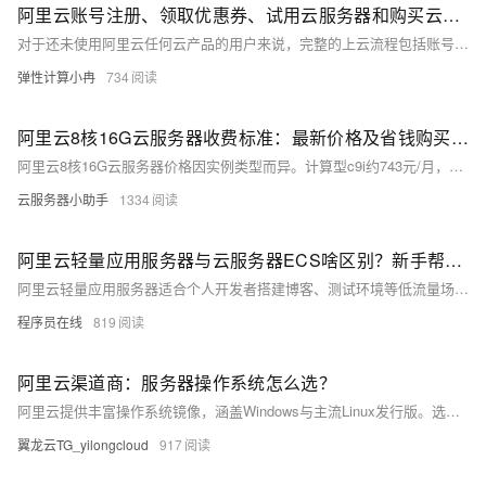
阿里云账号注册、领取优惠券、试用云服务器和购买云服务器教程参考
对于还未使用阿里云任何云产品的用户来说，完整的上云流程包括账号注册并完成实名认证，然后才是试用或者购买云服务器，有的新手用户对这一流程还不是很清楚。本文为大家介绍新手用户从注册阿里云账号，完成实名认证，然后领取阿里云优惠券，并试用云服务器和购买云服务器的全部流程，适合初次购买和试用阿里云服务器的新手用户参考。
弹性计算小冉
734
阿里云8核16G云服务器收费标准：最新价格及省钱购买方法整理
阿里云8核16G云服务器价格因实例类型而异。计算型c9i约743元/月，一年6450元（7折）；通用算力型u1约673元/月，一年仅需4225元（5.1折）。实际价格享时长折扣，详情见ECS官网。
云服务器小助手
1334
阿里云轻量应用服务器与云服务器ECS啥区别？新手帮助教程
阿里云轻量应用服务器适合个人开发者搭建博客、测试环境等低流量场景，操作简单、成本低；ECS适用于企业级高负载业务，功能强大、灵活可扩展。二者在性能、网络、镜像及运维管理上差异显著，用户应根据实际需求选择。
程序员在线
819
阿里云渠道商：服务器操作系统怎么选？
阿里云提供丰富操作系统镜像，涵盖Windows与主流Linux发行版。选型需综合技术兼容性、运维成本、安全稳定等因素。推荐Alibaba Cloud Linux、Ubuntu等用于Web与容器场景，Windows Server支撑.NET应用。建议优先选用LTS版本并进行测试验证，通过标准化镜像管理提升部署效率与一致性。
翼龙云TG_yilongcloud
917