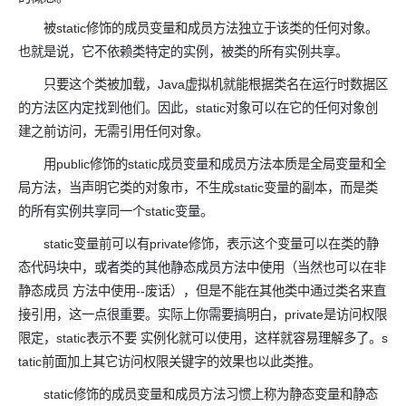
被static修饰的成员变量和成员方法独立于该类的任何对象。
也就是说，它不依赖类特定的实例，被类的所有实例共享。
只要这个类被加载，Java虚拟机就能根据类名在运行时数据区
的方法区内定找到他们。因此，static对象可以在它的任何对象创
建之前访问，无需引用任何对象。
用public修饰的static成员变量和成员方法本质是全局变量和全
局方法，当声明它类的对象市，不生成static变量的副本，而是类
的所有实例共享同一个static变量。
static变量前可以有private修饰，表示这个变量可以在类的静
态代码块中，或者类的其他静态成员方法中使用（当然也可以在非
静态成员 方法中使用--废话），但是不能在其他类中通过类名来直
接引用，这一点很重要。实际上你需要搞明白，private是访问权限
限定，static表示不要 实例化就可以使用，这样就容易理解多了。s
tatic前面加上其它访问权限关键字的效果也以此类推。
static修饰的成员变量和成员方法习惯上称为静态变量和静态