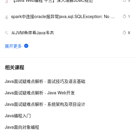
【Java Web编程 十三】深入理解JDBC规范
3
spark中连接oracle报异常java.sql.SQLException: No 
1
4
suitable driver
从JVM角度看Java多态
8
5
WebKit  上的JS直接使用Java Bean
7
6
Java 图书管理系统详解
7
7
相关课程
Java面试疑难点解析 - 面试技巧及语言基础
Java线程：新特征-原子量
719
8
Java面试疑难点解析 - Java Web开发
Java 注解 阐释 hibernate ORM
3
9
Java面试疑难点解析 - 系统架构及项目设计
java 中的多线程   内部类实现 数据共享 和 Runnable实
8
10
Java编程入门
现数据共享
Java面向对象编程