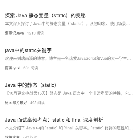
探索 Java 静态变量（static）的奥秘
本文深入探讨了Java中的静态变量（`static`），从初印象、使用场景、访问方式、初始化、线程安全、优缺点到最佳实践，全面解析其特性和应用场景。静态变量属于类而非实例，适用于共享数据、定义全局常量和工具类中的变量。它在类加载时初始化，生命周期贯穿整个程序运行。然而，多线程环境下需注意线程安全问题，可通过`synchronized`或原子类解决。优点包括共享数据方便和提高性能，但也存在线程安全和代码耦合度增高的缺点。最佳实践建议谨慎使用、保证线程安全、遵循命名规范并封装访问。掌握静态变量的正确用法，能让你的代码更加高效简洁。
潜意识Java
1213
java中的static关键字
欢迎来到瑞雨溪的博客，博主是一名热爱JavaScript和Vue的大一学生，致力于全栈开发。如果你从我的文章中受益，欢迎关注我，将持续分享更多优质内容。你的支持是我前进的动力！🎉🎉🎉
雨溪-yuxi
631
Java 中的静态（static）
【10月更文挑战第15天】静态是 Java 语言中一个非常重要的特性，它为我们提供了一种方便、高效的方式来管理和共享资源。然而，在使用过程中，我们需要谨慎考虑其优缺点，以确保代码的质量和可维护性。
德国都芳最好
493
Java 面试高频考点：static 和 final 深度剖析
本文介绍了 Java 中的 `static` 和 `final` 关键字。`static` 修饰的属性和方法属于类而非对象，所有实例共享；`final` 用于变量、方法和类，确保其不可修改或继承。两者结合可用于定义常量。文章通过具体示例详细解析了它们的用法和应用场景。
软件求生
447