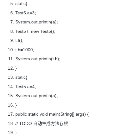
static{
Test5.a=3;
System.out.println(a);
Test5 t=new Test5();
t.f();
t.b=1000;
System.out.println(t.b);
}
static{
Test5.a=4;
System.out.println(a);
}
public static void main(String[] args) {
// TODO 自动生成方法存根
}