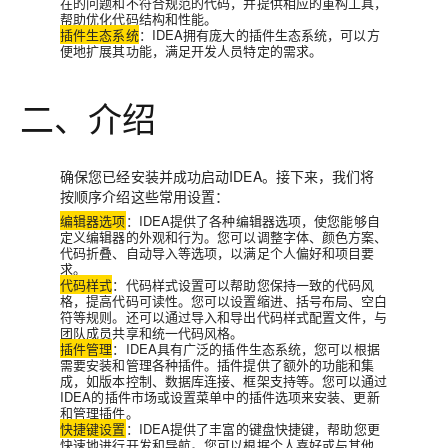
在的问题和不符合规范的代码，并提供相应的重构工具，
帮助优化代码结构和性能。
插件生态系统
：IDEA拥有庞大的插件生态系统，可以方
便地扩展其功能，满足开发人员特定的需求。
二、介绍
确保您已经安装并成功启动IDEA。接下来，我们将
按顺序介绍这些常用设置：
编辑器选项
：IDEA提供了各种编辑器选项，使您能够自
定义编辑器的外观和行为。您可以调整字体、颜色方案、
代码折叠、自动导入等选项，以满足个人偏好和项目要
求。
代码样式
：代码样式设置可以帮助您保持一致的代码风
格，提高代码可读性。您可以设置缩进、括号布局、空白
符等规则。还可以通过导入和导出代码样式配置文件，与
团队成员共享和统一代码风格。
插件管理
：IDEA具有广泛的插件生态系统，您可以根据
需要安装和管理各种插件。插件提供了额外的功能和集
成，如版本控制、数据库连接、框架支持等。您可以通过
IDEA的插件市场或设置菜单中的插件选项来安装、更新
和管理插件。
快捷键设置
：IDEA提供了丰富的键盘快捷键，帮助您更
快速地进行开发和导航。您可以根据个人喜好或与其他