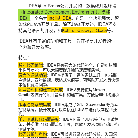
IDEA是
JetBrains
公司开发的一款集成开发环境
（Integrated Development Environment，简称
IDE）
，全名为
IntelliJ IDEA
。它是一个功能强大、智
能化的Java开发工具。除了Java开发外，IDEA还支
持其他语言的开发，如
Kotlin、Groovy、Scala
等。
IDEA具有丰富的功能和工具，旨在提高开发者的生
产力和开发效率。
特点：
智能代码编辑
：IDEA具有强大的代码补全、自动纠错和
重构等功能，可以大幅度提升编码速度和质量。
强大的调试功能
：IDEA提供了丰富的调试工具，包括断
点调试、变量监视、表达式求值等，可帮助开发人员快速
定位和解决问题。
项目管理和构建工具集成
：IDEA支持使用Maven、
Gradle等流行的项目管理和构建工具，方便管理和构建项
目。
版本控制系统集成
：IDEA集成了Git、Subversion等版本
控制系统，使开发者可以直接在IDEA中进行版本控制操
作。
单元测试和代码覆盖度
：IDEA内置了JUnit等单元测试框
架，并提供了代码覆盖度工具，帮助开发人员编写和运行
测试用例。
代码分析与重构
：IDEA可以进行静态代码分析，发现潜