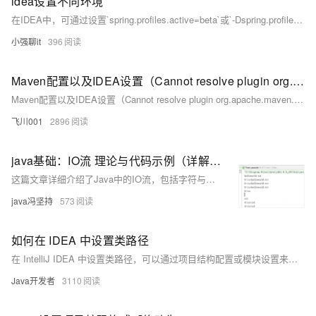
idea设置不同环境
在IDEA中，可通过设置`spring.profiles.active=beta`或`-Dspring.profiles.active=beta`来激活beta环境。查看编辑示例图。
小强聊it
396
Maven配置以及IDEA设置（Cannot resolve plugin org.apache.maven.plugins:报错）
Maven配置以及IDEA设置（Cannot resolve plugin org.apache.maven.plugins:报错）
飞川001
2896
java基础：IO流 理论与代码示例（详解、idea设置统一utf-8编码问题）
这篇文章详细介绍了Java中的IO流，包括字符与字节的概念、编码格式、File类的使用、IO流的分类和原理，以及通过代码示例展示了各种流的应用，如节点流、处理流、缓存流、转换流、对象流和随机访问文件流。同时，还探讨了IDEA中设置项目编码格式的方法，以及如何处理序列化和反序列化问题。
java冯坚持
573
如何在 IDEA 中设置类路径
在 IntelliJ IDEA 中设置类路径，可以通过项目结构配置或模块设置来添加所需的库和依赖。具体步骤包括打开项目结构对话框、选择模块、添加类路径等。
Java开发者
3110