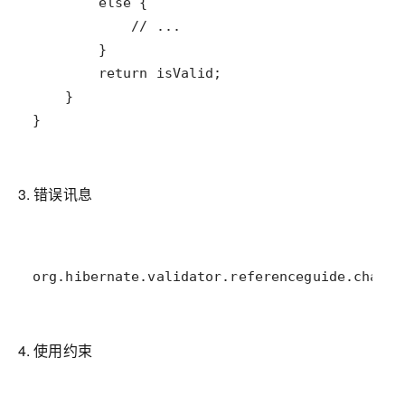
}
3. 错误讯息
org.hibernate.validator.referenceguide.cha
4. 使用约束