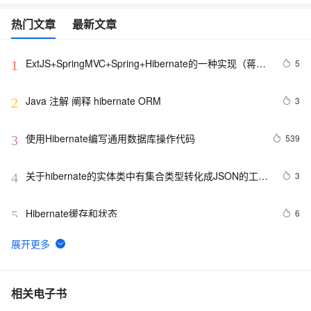
热门文章
最新文章
ExtJS+SpringMVC+Spring+Hibernate的一种实现（蒋锋
5
1
代码分析）
Java 注解 阐释 hibernate ORM
3
2
使用Hibernate编写通用数据库操作代码
539
3
关于hibernate的实体类中有集合类型转化成JSON的工具
3
4
类 - 怀念今天的专栏 - 博客频道
Hibernate缓存和状态
6
5
Spring3 整合 Hibernate4实现数据库操作(1)
5
6
Spring与Hibernate两种组合方式
3
7
相关电子书