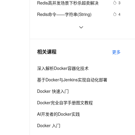
安全
Redis高并发场景下秒杀超卖解决
我要投诉
e-1.1-I2V
Cosyvoice-V3-Flash
3
PolarDB
上云场景组合购
Milvus 弹性伸缩功能新增节
量，实现分布式锁
伴
漫剧创作，剧本、分镜、视频高效生成
100%兼容MySQL、PostgreSQL，兼容Oracle，支持集中和分布式
覆盖90%+业务场景，专享组合折扣价
点支持范围
畅自然，细节丰富
高表现力语音合成大模型，语音克隆听感自然
VPN
Redis命令——字符串(String)
4
ernetes 版 ACK
云聚AI 严选权益
AI 原生数据库服务发布
SSL 证书
云数据库 Redis清除数据的步骤
6
2V
Fun-ASR
，一键激活高效办公新体验
理容器应用的 K8s 服务
精选AI产品，从模型到应用全链提效
Agent 数据网关
文戏情感细腻自然，动作戏激烈拳拳到肉，实现更强表演能力
支持中英文自由切换，具备更强的噪声鲁棒性
堡垒机
探索Redis发布订阅与消息队列：构建
5
AI 用量加速计划
云原生数据库 PolarDB
实时消息通信系统
防火墙
、识别商机，让客服更高效、服务更出色。
Redis大Key解决方案
新老同享，达量后返
Agentic Database 发布
8
相关课程
更多
主机安全
应用
深入解析Docker容器化技术
千问办公
NEW
AI 应用及服务市场
的智能体编程平台
一站式AI生产力平台
基于Docker与Jenkins实现自动化部署
AI 应用
伶鹊
Docker 快速入门
企业级人与Agent协作平台，接入和调度多个数字员工
智能客服平台，对话机器人、对话分析、智能外呼
大模型
Docker完全自学手册图文教程
大模型服务平台百炼 - 全妙
自然语言处理
AI开发者的Docker实践
应用创作平台
多模态内容创作工具，已接入 DeepSeek
数据标注
Docker 入门
机器学习