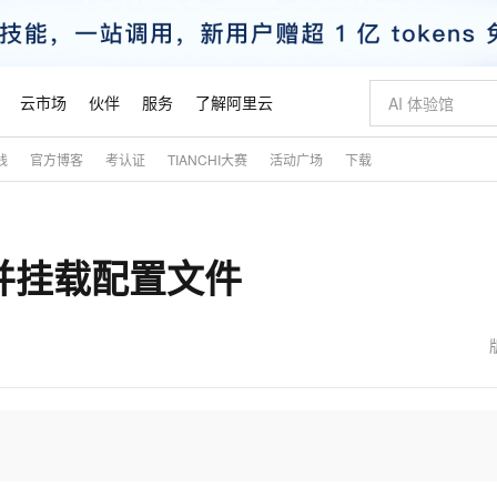
云市场
伙伴
服务
了解阿里云
践
官方博客
考认证
TIANCHI大赛
活动广场
下载
AI 特惠
数据与 API
成为产品伙伴
企业增值服务
最佳实践
价格计算器
AI 场景体
基础软件
产品伙伴合
阿里云认证
市场活动
配置报价
大模型
自助选配和估算价格
新方式
睿译宝，AI翻译排版一步到位
智启 AI 普惠权益
产品生态集成认证中心
企业支持计划
云上春晚
域名与网站
千问官方 MaaS 平台，为开发者和 Agent 而生，新用户赠送 1 亿 + tokens 额度
Qwen Aud
AI Coding
阿里云Maa
2026 阿里云
云服务器 E
为企业打
数据集
Windows
大模型认证
模型
NEW
NEW
is 并挂载配置文件
交付可用成果
值低价云产品抢先购
上传文档即自动完成翻译和格式还原
至高享 1亿+免费 tokens，加速 Al 应用落地
提供智能易用的域名与建站服务
智能编程，一键
安全可靠、
产品生态伙伴
专家技术服务
云上奥运之旅
弹性计算合作
阿里云中企出
手机三要素
宝塔 Linux
全部认证
价格优势
有专属领域专家
GLM-5.2：长任务时代开源旗舰模型
阿里云 OPC 创新助力计划
千问大模型
即刻拥有 DeepS
AI 电商营销
对象存储 O
大模型
产品生态伙伴工作台
企业增值服务台
云栖战略参考
云存储合作计
云栖大会
身份实名认证
CentOS
训练营
推动算力普惠，释放技术红利
最高返9万
多领域专家智能体,一键组建 AI 虚拟交付团队
快速构建应用程序和网站，即刻迈出上云第一步
至高百万元 Token 补贴，加速一人公司成长
多元化、高性能、安全可靠的大模型服务
真正可用的 1M 上下文,一次完成代码全链路开发
轻松解锁专属 Dee
从图文生成到
云上的中国
数据库合作计
活动全景
短信
Docker
图片和
站式影视创作平台
Hermes Agent，打造自进化智能体
Token Plan 模型订阅计划
数字证书管理服务（原SSL证书）
5 分钟轻松部署
AI 广告创作
无影云电脑
企业成长
NEW
信息公告
看见新力量
云网络合作计
OCR 文字识别
JAVA
证享300元代金券
可视化编排打通从文字构思到成片全链路闭环
全托管，含MySQL、PostgreSQL、SQL Server、MariaDB多引擎
自主进化，持久记忆，越用越聪明
Qwen3.8-Max 首发尝鲜，限时加量 10 倍，夜间低至2折
实现全站HTTPS，呈现可信的WEB访问
图文、视频一
随时随地安
魔搭 Mode
Kimi-K3
HappyHors
NEW
loud
服务实践
官网公告
金融模力时刻
Salesforce O
版
发票查验
全能环境
Claude Code + GStack 打造工程团队
千问办公，限时限量积分加倍
Qoder
低代码高效构
AI 建站
短信服务
型
NEW
作计划
Kimi 最新旗舰模型，长程编程与推理利器
让文字生成流
计划
创新中心
魔搭 ModelSc
健康状态
理服务
让AI从“聊天伙伴”进化为能干活的“数字员工”
安装技能 GStack，拥有专属 AI 工程团队
你的AI工作搭子，覆盖日常办公高频场景
面向真实软件的智能体编程平台
0 代码专业建
客户案例
天气预报查询
操作系统
态合作计划