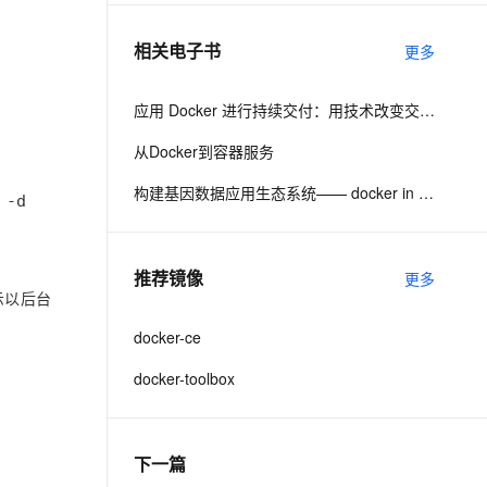
相关电子书
更多
息提取
与 AI 智能体进行实时音视频通话
从文本、图片、视频中提取结构化的属性信息
构建支持视频理解的 AI 音视频实时通话应用
应用 Docker 进行持续交付：用技术改变交付路程
t.diy 一步搞定创意建站
构建大模型应用的安全防护体系
从Docker到容器服务
通过自然语言交互简化开发流程,全栈开发支持
通过阿里云安全产品对 AI 应用进行安全防护
构建基因数据应用生态系统—— docker in Bio/informatics
 -d -p 6379:6379 redis redis-server /usr/local/et
推荐镜像
更多
示以后台
docker-ce
docker-toolbox
下一篇