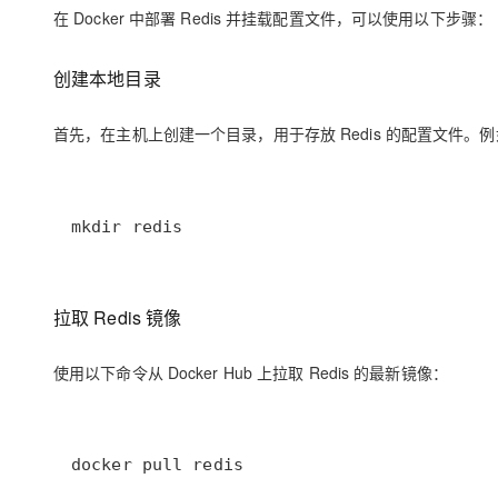
存储
天池大赛
Qwen3.7-Plus
云解析DNS
解决方案免费试用 新老
在 Docker 中部署 Redis 并挂载配置文件，可以使用以下步骤：
电子合同
最高领取价值200元试用
能看、能想、能动手的多模
安全
网络与CDN
AI 算法大赛
畅捷通
创建本地目录
大数据开发治理平台 Data
AI 产品 免费试用
网络
安全
云开发大赛
Qwen3-VL-Plus
Tableau 订阅
1亿+ 大模型 tokens 和 
可观测
入门学习赛
首先，在主机上创建一个目录，用于存放 Redis 的配置文件。
中间件
AI空中课堂在线直播课
云防火墙
140+云产品 免费试用
上云与迁云
云原生的云上边界网络安全
产品新客免费试用，最长1
数据库
生态解决方案
大模型服务
企业出海
大模型ACA认证体验
大数据计算
mkdir redis
助力企业全员 AI 认知与能
行业生态解决方案
千问AI平台-Token Plan
政企业务
媒体服务
开发者生态解决方案
拉取 Redis 镜像
企业服务与云通信
千问AI平台-模型体验
AI 开发和 AI 应用解决
在线体验全尺寸、多种模态
域名与网站
使用以下命令从 Docker Hub 上拉取 Redis 的最新镜像：
Happy 系列大模型
终端用户计算
Serverless
docker pull redis
开发工具