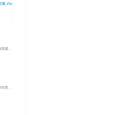
本教程详解如何通过 Docker 快速部署开源自动化工具 n8n，适合新手快速上手。内容涵盖官方部署步骤、常见难点及第三方一键部署方案，助你高效搭建自动化工作流平台。
以上就是在Docker环境下部署Nginx的步骤。需要注意，Docker和Nginix都有很多高级用法和细节需要掌握，以上只是一个基础入门级别的教程。如果你想要更深入地学习和使用它们，请参考官方文档或者其他专业书籍。