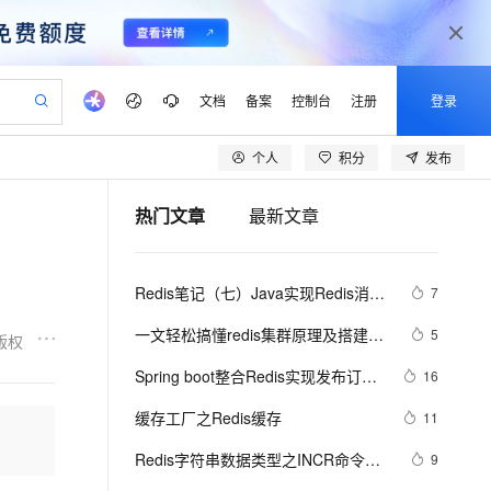
文档
备案
控制台
注册
登录
个人
积分
发布
验
作计划
器
AI 活动
专业服务
服务伙伴合作计划
开发者社区
加入我们
产品动态
服务平台百炼
阿里云 OPC 创新助力计划
热门文章
最新文章
一站式生成采购清单，支持单品或批量购买
io：打造专属 AI 语音助手
S产品伙伴计划（繁花）
峰会
CS
造的大模型服务与应用开发平台
一句话生成原生可编辑精美 PPT 文稿
AI 生产力先锋
Al MaaS 服务伙伴赋能合作
域名
博文
Careers
至高可申请百万元
Qwen3.8-Max 模型上线
开启高性价比 AI 编程新体验
弹性可伸缩的云计算服务
Qwen-Audio-3.0-Realtime 端到端实时语音角色扮演
输入一句话想法, 轻松生成专业的 PPT
先锋实践拓展 AI 生产力的边界
Token 补贴，五大权
计划
海大会
伙伴信用分合作计划
商标
问答
社会招聘
Redis笔记（七）Java实现Redis消息
7
益加速 OPC 成功
eek-V4-Pro
SS
一键部署幻兽帕鲁游戏服务器
飞天发布时刻
HOT
Open Search 向量检索版支
划
备案
电子书
校园招聘
队列
pSeek-V4-Pro
视频创作，一键激活电商全链路生产力
稳定、安全、高性价比、高性能的云存储服务
一键购买专属联机服务器，轻松开启游戏
所见，即是所愿
持视频检索 Pipeline 功能
更多支持
一文轻松搞懂redis集群原理及搭建与
5
版权
划
公司注册
镜像站
视频生成
语音识别与合成
使用
专属 QwenPaw
漫剧工坊：一站式动画创作平台
AI 实训营
HOT
应用身份服务 (IDaaS)
Spring boot整合Redis实现发布订阅
16
合作伙伴培训与认证
划
上云迁移
站生成，高效打造优质广告素材
全接入的云上超级电脑
从聊天伙伴进化为能主动干活的本地数字员工
快速生产连贯的高质量长漫剧
从基础到进阶，Agent 创客手把手教你
OpenClaw 管理能力上线
（超详细）
lScope
我要反馈
e-1.1-T2V
Qwen3-TTS-Flash
缓存工厂之Redis缓存
11
查询合作伙伴
n Alibaba Cloud ISV 合作
代维服务
建企业门户网站
10 分钟搭建微信、支付宝小程序
MaxCompute MaxFrame 提
畅细腻的高质量视频
离线语音合成大模型，多语言方言自适应，低延迟高稳定
创新加速
Redis字符串数据类型之INCR命令，
ope
登录合作伙伴管理后台
9
我要建议
站，无忧落地极速上线
以可视化方式快速构建移动和 PC 门户网站
国内短信简单易用，安全可靠，秒级触达，全球覆盖200+国家和地区。
高效部署网站，快速应用到小程序
供自动弹性内存功能
通常用于统计网站访问量，文章访问