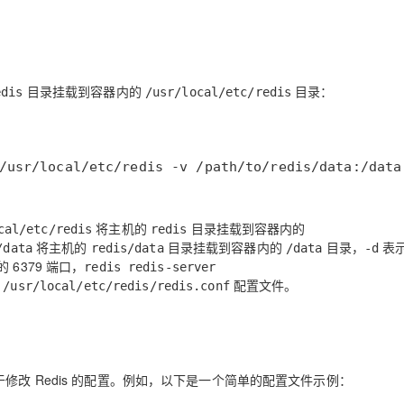
AI 应用
10分钟微调：让0.6B模型媲美235B模
多模态数据信
型
依托云原生高可用架构,实现Dify私有化部署
用1%尺寸在特定领域达到大模型90%以上效果
目录挂载到容器内的
目录：
edis
/usr/local/etc/redis
一个 AI 助手
超强辅助，Bol
即刻拥有 DeepSeek-R1 满血版
在企业官网、通讯软件中为客户提供 AI 客服
多种方案随心选，轻松解锁专属 DeepSeek
/usr/local/etc/redis -v /path/to/redis/data:/data
将主机的
目录挂载到容器内的
cal/etc/redis
redis
将主机的
目录挂载到容器内的
目录，
表
/data
redis/data
/data
-d
 6379 端口，
redis redis-server
用
配置文件。
/usr/local/etc/redis/redis.conf
修改 Redis 的配置。例如，以下是一个简单的配置文件示例：