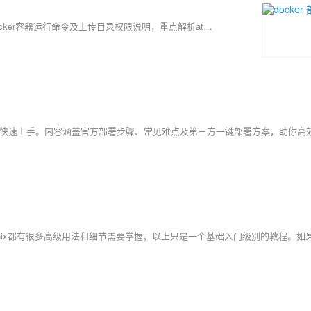
本文介绍SFTP服务的部署与配置，包括users.conf用户配置规则、Docker容器运行命令及上传目录权限说明，重点解析atmoz/sftp镜像的chroot机制与子目录映射，确保用户登录后正确访问/upload目录，并提供Python脚本实现文件上传示例。