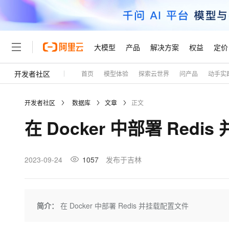
大模型
产品
解决方案
权益
定价
开发者社区
首页
模型体验
探索云世界
问产品
动手实
大模型
产品
解决方案
权益
定价
云市场
伙伴
服务
了解阿里云
精选产品
精选解决方案
普惠上云
产品定价
精选商城
成为销售伙伴
售前咨询
为什么选择阿里云
千问AI平台
开发者社区
数据库
文章
正文
了解云产品的定价详情
大模型服务平台百炼
千问办公，解锁你的工作
普惠上云 官方力荐
分销伙伴
在线服务
网站建设
什么是云计算
大
在 Docker 中部署 Red
大模型服务与应用平台
企业级Agent产品，直接
云服务器38元/年起，超
咨询伙伴
多端小程序
技术领先
云上成本管理
售后服务
轻量应用服务器
Agency Agents：拥
官方推荐返现计划
大模型
精选产品
精选解决方案
Salesforce 国际版订阅
稳定可靠
管理和优化成本
推荐新用户得奖励，单订单
销售伙伴合作计划
2023-09-24
1057
发布于吉林
自助服务
友盟天域
安全合规
人工智能与机器学习
AI
文本生成
云数据库 RDS
HappyHorse 打造一
云工开物
无影生态合作计划
在线服务
观测云
分析师报告
高校专属算力普惠，学生认
计算
互联网应用开发
Qwen3.8-Max
HOT
Salesforce On Alibaba C
工单服务
Tuya 物联网平台阿里云
研究报告与白皮书
人工智能平台 PAI
快速拥有专属 OpenClaw
简介：
在 Docker 中部署 Redis 并挂载配置文件
大模
Consulting Partner 合
大数据
容器
智能体时代全能旗舰模型
免费试用
短信专区
一站式AI开发、训练和推
蓝凌 OA
AI 大模型销售与服务生
现代化应用