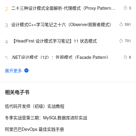
二十三种设计模式全面解析-代理模式（Proxy Pattern）
3
2
详解：探索隐藏于背后的力量
设计模式C++学习笔记之十六（Observer观察者模式）
591
3
【HeadFirst 设计模式学习笔记】11 状态模式
701
4
.NET设计模式（12）：外观模式（Façade Pattern）
8
5
Net设计模式实例之解释器模式（Interpreter Pattern）
517
6
(1)
23种设计模式之策略模式（Strategy）
573
7
相关电子书
低代码开发师（初级）实战教程
Net设计模式实例之适配器模式（Adapter Pattern）
613
8
冬季实战营第三期：MySQL数据库进阶实战
设计模式之单例模式
4
9
阿里巴巴DevOps 最佳实践手册