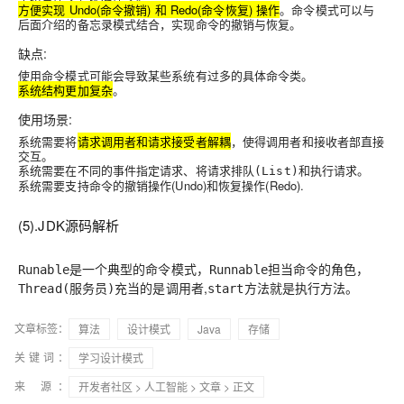
方便实现 Undo(命令撤销) 和 Redo(命令恢复) 操作
。命令模式可以与
后面介绍的备忘录模式结合，实现命令的撤销与恢复。
缺点:
使用命令模式可能会导致某些系统有过多的具体命令类。
系统结构更加复杂
。
使用场景:
系统需要将
请求调用者和请求接受者解耦
，使得调用者和接收者部直接
交互。
系统需要在不同的事件指定请求、将
和执行请求。
请求排队(List)
系统需要支持命令的撤销操作(Undo)和恢复操作(Redo).
(5).JDK源码解析
是一个典型的命令模式，
担当命令的角色，
Runable
Runnable
充当的是调用者,
方法就是执行方法。
Thread(服务员)
start
文章标签：
算法
设计模式
Java
存储
关键词：
学习设计模式
来 源：
开发者社区
>
人工智能
>
文章
> 正文