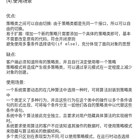
(4).使用场景
优点:
: 由于策略类都是先同一个接口，所以可以自
策略类之间可以自由切换
由的切换。
: 增加一个新的策略只需要添加一个具体的策略类即可，基本
易于扩展
不需要改变原有的代码，符合开闭原则
，充分体现了面向对象的思想
避免使用多重条件选择语句(if else)
缺点:
，并且自行决定使用哪一个策略
客户端必须知道所有的策略类
策略模式将造成产生很多策略类，可以通过享元模式在一定程度上减少
对象的创建。
使用场景:
一个系统需要动态的在
时，可将算法封装到策略类
几种算法中选择一种
中
一个类定义了多种行为，并且这些行为在这个类中的操作以多个条件语
句的形式出现，
可将每个条件分支一如他们各自的策略类中以代替这些
。
条件语句
系统中各个
，且要求对用户隐藏具体算法的实现细节
算法彼此完全独立
时。
系统要求使用算法的客户不应该知道其操作的数据时，可使用
策略模式
。
来隐藏与算法相关的数据结构
多个类只区别在表现型为不同,可以使用策略模式，在运行时动态选择