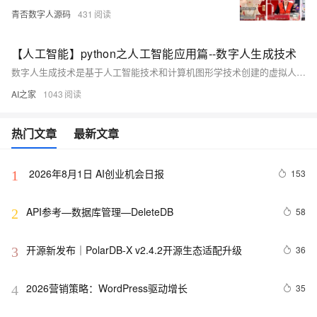
青否数字人源码
431
【人工智能】python之人工智能应用篇--数字人生成技术
数字人生成技术是基于人工智能技术和计算机图形学技术创建的虚拟人物形象的技术。该技术能够模拟人类的外貌、声音、动作和交流能力，为多个领域带来创新的应用可能性。数字人的本质是将所有信息（数字和文字）通过数字处理（如计算机视觉、语音识别等）再进行表达的过程，形成具有人类形态和行为的数字产物。 数字人的生成涉及到多种技术，如3D重建技术，使用三维扫描仪扫描人的外观、五官等，并通过3D模型重建三维人；虚拟直播技术，使用计算机技术生成人物或实体，并且可以实时直播、录制；数字人体数据集技术，利用数据构建数字人模型以及训练虚拟现实引擎等
AI之家
1043
热门文章
最新文章
 2026年8月1日 AI创业机会日报
153
1
API参考—数据库管理—DeleteDB
58
2
开源新发布｜PolarDB-X v2.4.2开源生态适配升级
36
3
2026营销策略：WordPress驱动增长
35
4