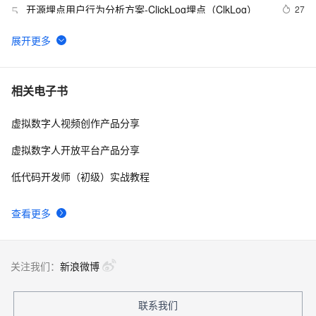
开源埋点用户行为分析方案-ClickLog埋点（ClkLog）
27
5
当 AI Coding 从单兵作战走向团队协作：多智能体编排
25
6
为什么重要
基于Ubuntu 24编译部署开源PolarDB-X
24
7
相关电子书
虚拟数字人视频创作产品分享
商业开源MES+源码+送可拖拽式数据大屏
23
8
虚拟数字人开放平台产品分享
航天壹进制 PolarDB-X 1.0（DRDS） 数据备份容灾解
22
9
低代码开发师（初级）实战教程
决方案
现场回顾｜PolarDB数据库沙龙：AI时代的数据底座
22
10
查看更多
关注我们：
新浪微博
联系我们