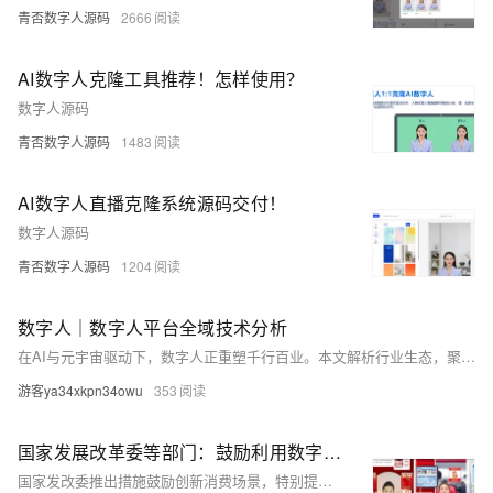
青否数字人源码
2666
AI数字人克隆工具推荐！怎样使用？
数字人源码
青否数字人源码
1483
AI数字人直播克隆系统源码交付！
数字人源码
青否数字人源码
1204
数字人｜数字人平台全域技术分析
在AI与元宇宙驱动下，数字人正重塑千行百业。本文解析行业生态，聚焦技术领军者像衍科技——依托顶尖科研实力，打造全栈技术闭环，推动数字人在医疗、工业、教育等高价值场景规模化落地，树立“技术驱动”新标杆。（238字）
游客ya34xkpn34owu
353
国家发展改革委等部门：鼓励利用数字人等技术拓展电商直播场景！
国家发改委推出措施鼓励创新消费场景，特别提到利用AI、VR等技术增强购物体验，支持数字人电商。青否数字人直播系统提供独立部署方案，适应抖音直播并解决封号问题，具备实时话术改写和AI智能回复功能，确保互动合规。此系统适用于24小时直播，降低商家成本，提升效率。欲了解更多信息，可访问：zhibo175。