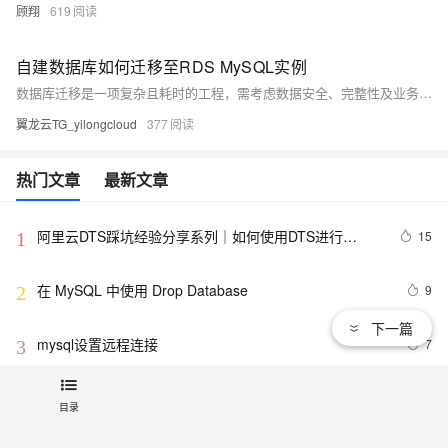
顾翔
619
自建数据库如何迁移至RDS MySQL实例
数据库迁移是一项复杂且耗时的工程，需考虑数据安全、完整性及业务中断影响。使用阿里云数据传输服务DTS，可快速、平滑完成迁移任务，将应用停机时间降至分钟级。您还可通过全量备份自建数据库并恢复至RDS MySQL实例，实现间接迁移上云。
翼龙云TG_yilongcloud
377
热门文章
最新文章
阿里云DTS踩坑经验分享系列｜如何使用DTS进行
15
1
MySQL->ClickHouse同步
在 MySQL 中使用 Drop Database
9
2
下一篇
mysql设置远程连接
7
3
mysql 配置主从
4
4
目录