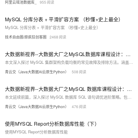
阿里云瑶池数据库_
955
MySQL 分库分表 + 平滑扩容方案 （秒懂+史上最全）
MySQL 分库分表 + 平滑扩容方案 （秒懂+史上最全）
技术自由圈/原疯狂创客圈
2468
大数据新视界--大数据大厂之MySQL数据库课程设计：MySQL集群架构负载均衡故障排除与解决方案
本文深入探讨 MySQL 集群架构负载均衡的常见故障及排除方法。涵盖请求分配不均、节点无法响应、负载均衡器故障等现象，介绍多种负载均衡算法及故障排除步骤，包括检查负载均衡器状态、调整算法、诊断修复节点故障等。还阐述了预防措施与确保系统稳定性的方法，如定期监控维护、备份恢复策略、团队协作与知识管理等。为确保 MySQL 数据库系统高可用性提供全面指导。
青云交（Java大数据AI云原生Python）
508
大数据新视界--大数据大厂之MySQL 数据库课程设计：MySQL 数据库 SQL 语句调优的进阶策略与实际案例（2-2）
本文延续前篇，深入探讨 MySQL 数据库 SQL 语句调优进阶策略。包括优化索引使用，介绍多种索引类型及避免索引失效等；调整数据库参数，如缓冲池、连接数和日志参数；还有分区表、垂直拆分等其他优化方法。通过实际案例分析展示调优效果。回顾与数据库课程设计相关文章，强调全面认识 MySQL 数据库重要性。为读者提供综合调优指导，确保数据库高效运行。
青云交（Java大数据AI云原生Python）
476
使用MYSQL Report分析数据库性能（下）
使用MYSQL Report分析数据库性能