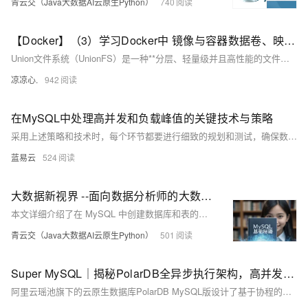
青云交（Java大数据AI云原生Python）
740
【Docker】（3）学习Docker中 镜像与容器数据卷、映射关系！手把手带你安装 MySql主从同步 和 Redis三主三从集群！并且进行主从切换与扩容操作，还有分析 哈希分区 等知识点！
Union文件系统（UnionFS）是一种**分层、轻量级并且高性能的文件系统**，它支持对文件系统的修改作为一次提交来一层层的叠加，同时可以将不同目录挂载到同一个虚拟文件系统下(unite several directories into a single virtual filesystem) Union 文件系统是 Docker 镜像的基础。 镜像可以通过分层来进行继承，基于基础镜像（没有父镜像），可以制作各种具体的应用镜像。
凉凉心.
942
在MySQL中处理高并发和负载峰值的关键技术与策略
采用上述策略和技术时，每个环节都要进行细致的规划和测试，确保数据库系统既能满足高并发的要求，又要保持足够的灵活性来应对各种突发的流量峰值。实施时，合理评估和测试改动对系统性能的影响，避免单一措施可能引起的连锁反应。持续的系统监控和分析将对维护系统稳定性和进行未来规划提供重要信息。
蓝易云
524
大数据新视界 --面向数据分析师的大数据大厂之 MySQL 基础秘籍：轻松创建数据库与表，踏入大数据殿堂
本文详细介绍了在 MySQL 中创建数据库和表的方法。包括安装 MySQL、用命令行和图形化工具创建数据库、选择数据库、创建表（含数据类型介绍与选择建议、案例分析、最佳实践与注意事项）以及查看数据库和表的内容。文章专业、严谨且具可操作性，对数据管理有实际帮助。
青云交（Java大数据AI云原生Python）
501
Super MySQL｜揭秘PolarDB全异步执行架构，高并发场景性能利器
阿里云瑶池旗下的云原生数据库PolarDB MySQL版设计了基于协程的全异步执行架构，实现鉴权、事务提交、锁等待等核心逻辑的异步化执行，这是业界首个真正意义上实现全异步执行架构的MySQL数据库产品，显著提升了PolarDB MySQL的高并发处理能力，其中通用写入性能提升超过70%，长尾延迟降低60%以上。