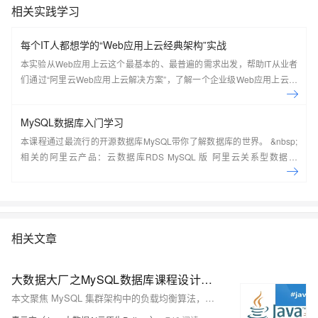
相关实践学习
每个IT人都想学的“Web应用上云经典架构”实战
本实验从Web应用上云这个最基本的、最普遍的需求出发，帮助IT从业者
们通过“阿里云Web应用上云解决方案”，了解一个企业级Web应用上云的
常见架构，了解如何构建一个高可用、可扩展的企业级应用架构。
MySQL数据库入门学习
本课程通过最流行的开源数据库MySQL带你了解数据库的世界。 &nbsp;
相关的阿里云产品：云数据库RDS MySQL 版 阿里云关系型数据库
RDS（Relational Database Service）是一种稳定可靠、可弹性伸缩的在
线数据库服务，提供容灾、备份、恢复、迁移等方面的全套解决方案，彻
底解决数据库运维的烦恼。 了解产品详
情:&nbsp;https://www.aliyun.com/product/rds/mysql&nbsp;
相关文章
大数据大厂之MySQL数据库课程设计：揭秘MySQL集群架构负载均衡核心算法：从理论到Java代码实战，让你的数据库性能飙升！
本文聚焦 MySQL 集群架构中的负载均衡算法，阐述其重要性。详细介绍轮询、加权轮询、最少连接、加权最少连接、随机、源地址哈希等常用算法，分析各自优缺点及适用场景。并提供 Java 语言代码实现示例，助力直观理解。文章结构清晰，语言通俗易懂，对理解和应用负载均衡算法具有实用价值和参考价值。