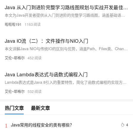
Java 从入门到进阶完整学习路线图规划与实战开发最佳实践指南
本文为Java开发者提供从入门到进阶的完整学习路线图，涵盖基础语法、面向对象、数据结构与算法、并发编程、JVM调优、主流框架（如Spring Boot）、数据库操作（MySQL、Redis）、微服务架构及云原生开发等内容，并结合实战案例与最佳实践，助力高效掌握Java核心技术。
啦啦啦191
1163
Java IO流（二）：文件操作与NIO入门
本文详解Java NIO与传统IO的区别与优势，涵盖Path、Files类、Channel、Buffer、Selector等核心概念，深入讲解文件操作、目录遍历、NIO实战及性能优化技巧，适合处理大文件与高并发场景，助力高效IO编程与面试准备。
艾伦~耶格尔
452
Java Lambda表达式与函数式编程入门
Lambda表达式是Java 8引入的重要特性，简化了函数式编程的实现方式。它通过简洁的语法替代传统的匿名内部类，使代码更清晰、易读。本文深入讲解Lambda表达式的基本语法、函数式接口、方法引用等核心概念，并结合集合操作、线程处理、事件回调等实战案例，帮助开发者掌握现代Java编程技巧。同时，还解析了面试中高频出现的相关问题，助你深入理解其原理与应用场景。
艾伦~耶格尔
532
热门文章
最新文章
Java常用的线程安全的类有哪些？
4
1