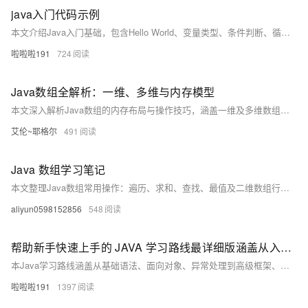
java入门代码示例
本文介绍Java入门基础，包含Hello World、变量类型、条件判断、循环及方法定义等核心语法示例，帮助初学者快速掌握Java编程基本结构与逻辑。
啦啦啦191
724
Java数组全解析：一维、多维与内存模型
本文深入解析Java数组的内存布局与操作技巧，涵盖一维及多维数组的声明、初始化、内存模型，以及数组常见陷阱和性能优化。通过图文结合的方式帮助开发者彻底理解数组本质，并提供Arrays工具类的实用方法与面试高频问题解析，助你掌握数组核心知识，避免常见错误。
艾伦~耶格尔
491
Java 数组学习笔记
本文整理Java数组常用操作：遍历、求和、查找、最值及二维数组行求和等典型练习，涵盖静态初始化、元素翻倍、去极值求平均等实例，帮助掌握数组基础与应用。
aliyun0598152856
548
帮助新手快速上手的 JAVA 学习路线最详细版涵盖从入门到进阶的 JAVA 学习路线
本Java学习路线涵盖从基础语法、面向对象、异常处理到高级框架、微服务、JVM调优等内容，适合新手入门到进阶，助力掌握企业级开发技能，快速成为合格Java开发者。
啦啦啦191
1397