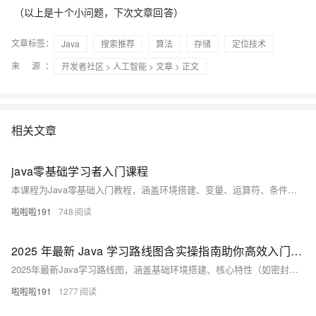
（以上是十个小问题，下次文章回答）
文章标签：
Java
搜索推荐
算法
存储
定位技术
来 源：
开发者社区
>
人工智能
>
文章
> 正文
相关文章
java零基础学习者入门课程
本课程为Java零基础入门教程，涵盖环境搭建、变量、运算符、条件循环、数组及面向对象基础，每讲配示例代码与实践建议，助你循序渐进掌握核心知识，轻松迈入Java编程世界。
啦啦啦191
748
2025 年最新 Java 学习路线图含实操指南助你高效入门 Java 编程掌握核心技能
2025年最新Java学习路线图，涵盖基础环境搭建、核心特性（如密封类、虚拟线程）、模块化开发、响应式编程、主流框架（Spring Boot 3、Spring Security 6）、数据库操作（JPA + Hibernate 6）及微服务实战，助你掌握企业级开发技能。
啦啦啦191
1277