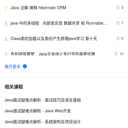
Java 注解 阐释 hibernate ORM
3
2
java 中的多线程   内部类实现 数据共享 和 Runnable实
7
3
现数据共享
Class类的加载以及类的产生原理java学习 第十天
5
4
告别拼接噩梦：Java文本块让多行字符串更优雅  
10
5
【JavaWeb】一文搞懂Java过滤器与拦截器的区别
9
6
Java编程中容易忽略的细节总结
6
7
相关课程
Java面试疑难点解析 - 面试技巧及语言基础
方块人 Java并发——volatile关键字
6
8
Java面试疑难点解析 - Java Web开发
java-基础-关键字
5
9
Java面试疑难点解析 - 系统架构及项目设计