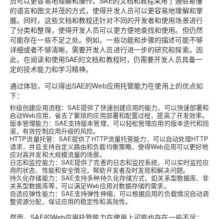
员可以更容易地理解和操作。SAE的文档和教程采用了通俗易懂
的语言和图文并茂的方式，使得开发人员可以更容易地理解和掌
握。同时，这些文档和教程还针对不同的开发者和使用场景进行
了分类和整理，使得开发人员可以更方便地查找和使用。但仍然
可能存在一些不足之处。例如，一些功能和步骤的描述可能不够
详细或者不够清晰，需要开发人员进行进一步的研究和探索。因
此，在阅读和使用SAE的文档和教程时，仍需要开发人员具备一
定的技术能力和学习精神。
通过体验，可以得出SAE的Web应用
托管能力
在使用上的优点如
下：
秒级创建应用流程：SAE提供了快速创建应用的能力，可以快速部署和
启动Web应用，省去了繁琐的应用部署和配置过程，提高了开发效率。
版本管理能力：SAE支持版本管理，可以轻松管理应用的版本迭代和回
滚，有效控制应用升级的风险。
HTTP流量托管：SAE提供了HTTP流量托管能力，可以自动处理HTTP
请求，并且支持自定义路由和负载均衡策略，使得Web应用可以更好地
应对高并发和大规模流量的场景。
日志和监控能力：SAE提供了完善的日志和监控系统，可以实时监控应
用的状态、性能和安全情况，帮助开发者及时发现和解决问题。
持久化存储能力：SAE支持多种持久化存储方式，如关系型数据库、非
关系型数据库等，可以满足Web应用对数据存储的需求。
自适应弹性能力：SAE支持弹性伸缩，可以根据应用的负载情况自动调
整资源分配，保证应用的稳定性和高效性。
然而，SAE的Web应用托管能力在使用上可能也存在一些不足：