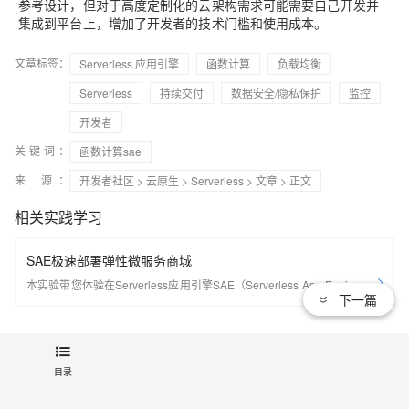
参考设计，但对于高度定制化的云架构需求可能需要自己开发并
集成到平台上，增加了开发者的技术门槛和使用成本。
文章标签：
Serverless 应用引擎
函数计算
负载均衡
Serverless
持续交付
数据安全/隐私保护
监控
开发者
关键词：
函数计算sae
来 源：
开发者社区
>
云原生
>
Serverless
>
文章
> 正文
相关实践学习
SAE极速部署弹性微服务商城
本实验带您体验在Serverless应用引擎SAE（Serverless App Engine）上
下一篇
快速部署一个弹性的在线商城微服务应用，使得终端用户可以通过公网访
问访问该商城，并进行压力测试以验证其性能与稳定性。
云原生
目录
Serverless