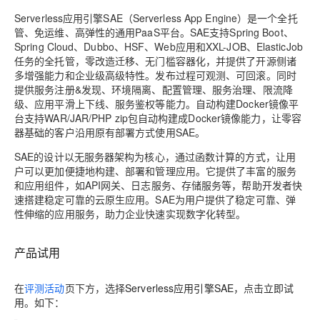
Serverless应用引擎SAE（Serverless App Engine）是一个全托
管、免运维、高弹性的通用PaaS平台。SAE支持Spring Boot、
Spring Cloud、Dubbo、HSF、Web应用和XXL-JOB、ElasticJob
任务的全托管，零改造迁移、无门槛容器化，并提供了开源侧诸
多增强能力和企业级高级特性。发布过程可观测、可回滚。同时
提供服务注册&发现、环境隔离、配置管理、服务治理、限流降
级、应用平滑上下线、服务鉴权等能力。自动构建Docker镜像平
台支持WAR/JAR/PHP zip包自动构建成Docker镜像能力，让零容
器基础的客户沿用原有部署方式使用SAE。
SAE的设计以无服务器架构为核心，通过函数计算的方式，让用
户可以更加便捷地构建、部署和管理应用。它提供了丰富的服务
和应用组件，如API网关、日志服务、存储服务等，帮助开发者快
速搭建稳定可靠的云原生应用。SAE为用户提供了稳定可靠、弹
性伸缩的应用服务，助力企业快速实现数字化转型。
产品试用
在
评测活动
页下方，选择
Serverless应用引擎SAE
，点击
立即试
用
。如下：