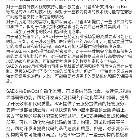
对于一些特殊技术栈的支持可能不够完善。尽管SAE支持Spring Boot
等常见的Web应用技术栈，但对于一些较为特殊的技术栈可能存在兼容
性问题或者支持不够完善的情况。
对于高度定制化的需求可能难以满足。尽管SAE提供了一些可扩展的接
口和插件，但对于高度定制化的需求可能需要自己开发并集成到平台
上，增加了开发者的技术门槛和使用成本。
由于是全托管平台，SAE对于一些特定行业或场景的资质要求可能存在
限制。例如，对于涉及金融、医疗等行业的Web应用，可能需要提供特
定的资质认证和审核流程，而SAE可能无法提供完整的解决方案。
由于SAE是云服务提供商的托管服务，对于一些数据安全和隐私保护方
面的要求可能比较严格。对于需要处理敏感数据或者有较高数据安全需
求的Web应用来说，可能需要考虑更多的数据加密和安全措施。
SAE的Web应用托管能力可能在地域覆盖范围和服务可用性方面存在限
制。尽管SAE提供了多个地域的部署能力，但对于一些特定地区或者有
特定网络需求的用户来说，可能需要考虑更多的网络优化和服务保障措
施。
SAE支持DevOps自动化流程，可以提供代码仓库、持续集成和持
续部署等功能，帮助开发者实现代码的自动化管理和部署，提高
了开发效率和代码质量。SAE提供了云服务提供商的托管服务，
支持一键部署到云端，可以快速将Web应用部署到云服务器上，
省去了繁琐的服务器配置和管理过程。SAE支持持续集成和持续
部署，可以自动化地完成代码的编译、构建、测试和部署等任
务，帮助开发者提高代码的迭代速度和质量。但是，对于复杂云
架构的需求可能难以满足。尽管SAE提供了一些云架构的模板和