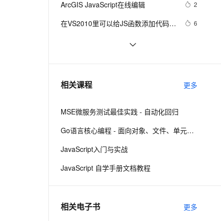
安全
ArcGIS JavaScript在线编辑
我要投诉
e-1.1-I2V
Cosyvoice-V3-Flash
2
PolarDB
上云场景组合购
伴
Qoder CN V1.7.0 发布
漫剧创作，剧本、分镜、视频高效生成
100%兼容MySQL、PostgreSQL，兼容Oracle，支持集中和分布式
覆盖90%+业务场景，专享组合折扣价
畅自然，细节丰富
高表现力语音合成大模型，语音克隆听感自然
VPN
在VS2010里可以给JS函数添加代码提
6
示\注释
ernetes 版 ACK
云聚AI 严选权益
云安全中心 AI BAS 智能自动
SSL 证书
Visual Studio正式支持jQuery 
3
2V
Fun-ASR
，一键激活高效办公新体验
理容器应用的 K8s 服务
精选AI产品，从模型到应用全链提效
化模拟渗透攻击产品发布
JavaScript程式库
文戏情感细腻自然，动作戏激烈拳拳到肉，实现更强表演能力
支持中英文自由切换，具备更强的噪声鲁棒性
堡垒机
js脚本语言在页面上不执行
458
AI 用量加速计划
DataWorks ChatBI 会话支持
防火墙
、识别商机，让客服更高效、服务更出色。
node.js入门 - 8.api：events
新老同享，达量后返
上传临时文件分析
3
相关课程
更多
主机安全
应用
MSE微服务测试最佳实践 - 自动化回归
千问办公
NEW
AI 应用及服务市场
的智能体编程平台
一站式AI生产力平台
Go语言核心编程 - 面向对象、文件、单元测试、反射、TCP编程
AI 应用
伶鹊
JavaScript入门与实战
企业级人与Agent协作平台，接入和调度多个数字员工
智能客服平台，对话机器人、对话分析、智能外呼
大模型
JavaScript 自学手册文档教程
大模型服务平台百炼 - 全妙
自然语言处理
应用创作平台
多模态内容创作工具，已接入 DeepSeek
数据标注
相关电子书
更多
机器学习