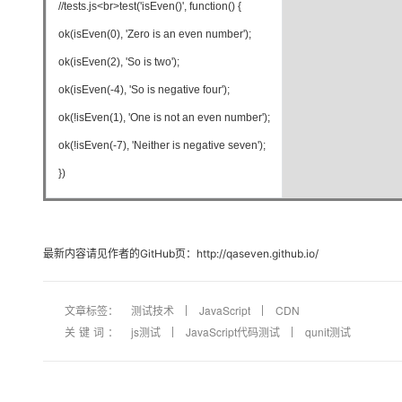
//tests.js<br>test('isEven()', function() {
ok(isEven(0), 'Zero is an even number');
ok(isEven(2), 'So is two');
ok(isEven(-4), 'So is negative four');
ok(!isEven(1), 'One is not an even number');
ok(!isEven(-7), 'Neither is negative seven');
})
最新内容请见作者的GitHub页：http://qaseven.github.io/
文章标签：
测试技术
JavaScript
CDN
关键词：
js测试
JavaScript代码测试
qunit测试