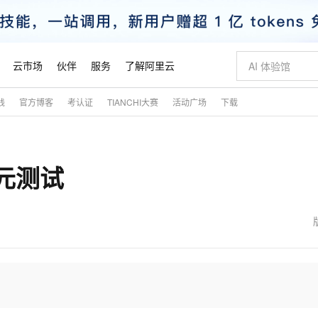
云市场
伙伴
服务
了解阿里云
践
官方博客
考认证
TIANCHI大赛
活动广场
下载
AI 特惠
数据与 API
成为产品伙伴
企业增值服务
最佳实践
价格计算器
AI 场景体
基础软件
产品伙伴合
阿里云认证
市场活动
配置报价
大模型
自助选配和估算价格
步到位
智启 AI 普惠权益
产品生态集成认证中心
企业支持计划
云上春晚
域名与网站
Qwen Audio：打造专属 AI 语音助手
千问官方 MaaS 平台，为开发者和 Agent 而生，新用户赠送 1 亿 + tokens 额度
一句话生成原生
AI Coding
阿里云Maa
2026 阿里云
云服务器 E
为企业打
数据集
Windows
大模型认证
模型
NEW
NEW
单元测试
格式还原
值低价云产品抢先购
至高享 1亿+免费 tokens，加速 Al 应用落地
提供智能易用的域名与建站服务
Qwen-Audio-3.0-Realtime 端到端实时语音角色扮演
输入一句话想法,
智能编程，一键
安全可靠、
产品生态伙伴
专家技术服务
云上奥运之旅
弹性计算合作
阿里云中企出
手机三要素
宝塔 Linux
全部认证
价格优势
开源旗舰模型
即刻拥有 DeepSeek-V4-Pro
阿里云 OPC 创新助力计划
千问大模型
一键部署幻兽
AI 电商营销
对象存储 O
大模型
产品生态伙伴工作台
企业增值服务台
云栖战略参考
云存储合作计
云栖大会
身份实名认证
CentOS
训练营
推动算力普惠，释放技术红利
最高返9万
真正可用的 1M 上下文,一次完成代码全链路开发
快速构建应用程序和网站，即刻迈出上云第一步
轻松解锁专属 DeepSeek-V4-Pro
至高百万元 Token 补贴，加速一人公司成长
多元化、高性能、安全可靠的大模型服务
一键购买专属
从图文生成到
云上的中国
数据库合作计
活动全景
短信
Docker
图片和
自进化智能体
5 分钟轻松部署专属 QwenPaw
Token Plan 模型订阅计划
数字证书管理服务（原SSL证书）
高效搭建 AI
AI 广告创作
无影云电脑
企业成长
NEW
HOT
信息公告
看见新力量
云网络合作计
OCR 文字识别
JAVA
越聪明
证享300元代金券
全托管，含MySQL、PostgreSQL、SQL Server、MariaDB多引擎
Qwen3.8-Max 首发尝鲜，限时加量 10 倍，夜间低至2折
实现全站 HTTPS，呈现可信的 Web 访问
从聊天伙伴进化为能主动干活的本地数字员工
图文、视频一
随时随地安
魔搭 Mode
Kimi-K3
HappyHors
NEW
loud
服务实践
官网公告
金融模力时刻
Salesforce O
版
发票查验
全能环境
Claude Code + GStack 打造工程团队
千问办公，限时限量积分加倍
Qoder
低代码高效构
AI 建站
短信服务
型
NEW
作计划
Kimi 最新旗舰模型，长程编程与推理利器
让文字生成流
计划
创新中心
魔搭 ModelSc
健康状态
理服务
让AI从“聊天伙伴”进化为能干活的“数字员工”
安装技能 GStack，拥有专属 AI 工程团队
你的AI工作搭子，覆盖日常办公高频场景
面向真实软件的智能体编程平台
0 代码专业建
客户案例
天气预报查询
操作系统
态合作计划