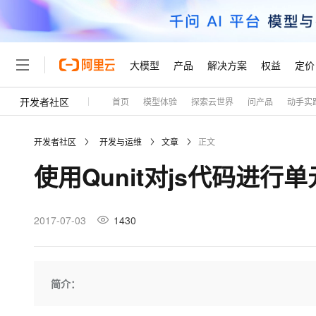
大模型
产品
解决方案
权益
定价
开发者社区
首页
模型体验
探索云世界
问产品
动手实
大模型
产品
解决方案
权益
定价
云市场
伙伴
服务
了解阿里云
精选产品
精选解决方案
普惠上云
产品定价
精选商城
成为销售伙伴
售前咨询
为什么选择阿里云
千问AI平台
开发者社区
开发与运维
文章
正文
了解云产品的定价详情
大模型服务平台百炼
睿译宝，AI翻译排版一
普惠上云 官方力荐
分销伙伴
在线服务
网站建设
什么是云计算
大
使用Qunit对js代码进行
大模型服务与应用平台
上传文档即自动完成翻译和
云服务器38元/年起，超
咨询伙伴
多端小程序
技术领先
云上成本管理
售后服务
轻量应用服务器
GLM-5.2：长任务时代
官方推荐返现计划
大模型
精选产品
精选解决方案
Salesforce 国际版订阅
稳定可靠
管理和优化成本
推荐新用户得奖励，单订单
销售伙伴合作计划
2017-07-03
1430
自助服务
友盟天域
安全合规
人工智能与机器学习
AI
文本生成
云数据库 RDS
Hermes Agent，打造
云工开物
无影生态合作计划
在线服务
观测云
分析师报告
自主进化，持久记忆，越用
高校专属算力普惠，学生认
计算
互联网应用开发
Qwen3.8-Max
HOT
Salesforce On Alibaba C
工单服务
Tuya 物联网平台阿里云
研究报告与白皮书
人工智能平台 PAI
快速拥有专属 OpenClaw
简介：
大模
Consulting Partner 合
大数据
容器
智能体时代全能旗舰模型
免费试用
短信专区
一站式AI开发、训练和推
蓝凌 OA
AI 大模型销售与服务生
现代化应用