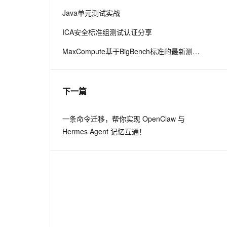
Java单元测试实战
息提取
与 AI 智能体进行实时音视频通话
ICA安全标准组测试认证分享
从文本、图片、视频中提取结构化的属性信息
构建支持视频理解的 AI 音视频实时通话应用
MaxCompute基于BigBench标准的最新测试进展
t.diy 一步搞定创意建站
构建大模型应用的安全防护体系
通过自然语言交互简化开发流程,全栈开发支持
通过阿里云安全产品对 AI 应用进行安全防护
下一篇
一条命令迁移，帮你实现 OpenClaw 与
Hermes Agent 记忆互通！