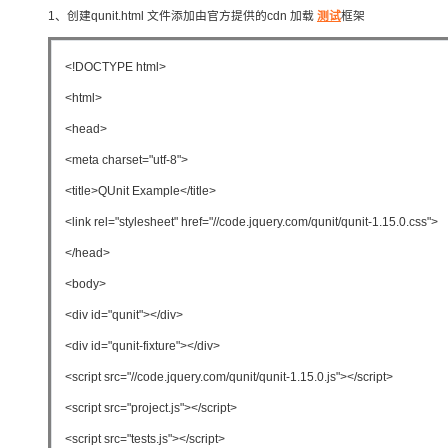
存储
天池大赛
Qwen3.7-Plus
云解析DNS
解决方案免费试用 新老
1、创建qunit.html 文件添加由官方提供的cdn 加载
电子合同
测试
框架
最高领取价值200元试用
能看、能想、能动手的多模
安全
网络与CDN
AI 算法大赛
畅捷通
<!DOCTYPE html>
大数据开发治理平台 Data
AI 产品 免费试用
网络
安全
云开发大赛
Qwen3-VL-Plus
Tableau 订阅
1亿+ 大模型 tokens 和 
<html>
可观测
入门学习赛
中间件
AI空中课堂在线直播课
<head>
云防火墙
140+云产品 免费试用
上云与迁云
云原生的云上边界网络安全
产品新客免费试用，最长1
<meta charset="utf-8">
数据库
生态解决方案
大模型服务
<title>QUnit Example</title>
企业出海
大模型ACA认证体验
大数据计算
助力企业全员 AI 认知与能
<link rel="stylesheet" href="//code.jquery.com/qunit/qunit-1.15.0.css">
行业生态解决方案
千问AI平台-Token Plan
政企业务
媒体服务
</head>
开发者生态解决方案
企业服务与云通信
<body>
千问AI平台-模型体验
AI 开发和 AI 应用解决
<div id="qunit"></div>
在线体验全尺寸、多种模态
域名与网站
<div id="qunit-fixture"></div>
Happy 系列大模型
终端用户计算
<script src="//code.jquery.com/qunit/qunit-1.15.0.js"></script>
Serverless
<script src="project.js"></script>
<script src="tests.js"></script>
开发工具