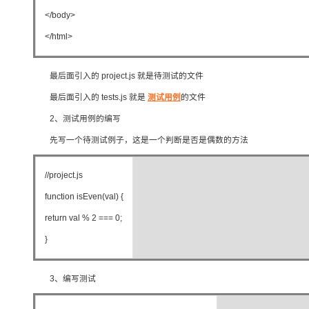
大模型解决方案
</body>
迁移与运维管理
快速部署 Dify，高效搭建 
</html>
专有云
最后面引入的 project.js 就是待测试的文件
10 分钟在聊天系统中增加
最后面引入的 tests.js 就是
测试用例
的文件
2、测试用例的编写
先写一个待测试例子，这是一个判断是否是偶数的方法
//project.js
function isEven(val) {
return val % 2 === 0;
}
3、编写测试