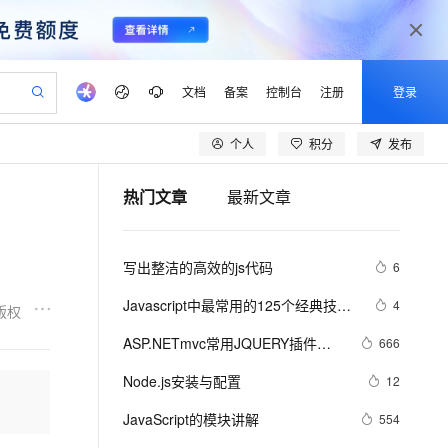
文档
备案
控制台
注册
登录
个人
积分
发布
验
作计划
器
AI 活动
专业服务
服务伙伴合作计划
开发者社区
加入我们
产品动态
服务平台百炼
阿里云 OPC 创新助力计划
热门文章
最新文章
一站式生成采购清单，支持单品或批量购买
可编辑精美 PPT 文稿
S产品伙伴计划（繁花）
峰会
CS
造的大模型服务与应用开发平台
Agency Agents：拥有专属领域专家
AI 生产力先锋
Al MaaS 服务伙伴赋能合作
域名
博文
Careers
PolarDB Agentic Database
至高可申请百万元
 轻松生成专业的 PPT
开启高性价比 AI 编程新体验
弹性可伸缩的云计算服务
先锋实践拓展 AI 生产力的边界
发布
多领域专家智能体,一键组建 AI 虚拟交付团队
Token 补贴，五大权
计划
海大会
伙伴信用分合作计划
商标
问答
社会招聘
写出整洁的高效的js代码
6
益加速 OPC 成功
帕鲁游戏服务器
SS
HappyHorse 打造一站式影视创作平台
飞天发布时刻
HOT
秒悟 Meoo CLI 支持一键部
划
备案
电子书
校园招聘
联机服务器，轻松开启游戏
视频创作，一键激活电商全链路生产力
稳定、安全、高性价比、高性能的云存储服务
所见，即是所愿
署项目至阿里云账号
可视化编排打通从文字构思到成片全链路闭环
更多支持
Javascript中最常用的125个经典技…
4
版权
划
公司注册
镜像站
视频生成
语音识别与合成
 智能体与工作流应用
漫剧工坊：一站式动画创作平台
AI 实训营
Flink OSS 支持
ASP.NETmvc常用JQUERY插件
666
合作伙伴培训与认证
划
上云迁移
站生成，高效打造优质广告素材
全接入的云上超级电脑
通过阿里云百炼高效搭建AI应用,助力高效开发
快速生产连贯的高质量长漫剧
从基础到进阶，Agent 创客手把手教你
AssumeRole 角色自定义
【jquery.dataTables.js】
lScope
我要反馈
e-1.1-T2V
Qwen3-TTS-Flash
Node.js安装与配置
12
查询合作伙伴
n Alibaba Cloud ISV 合作
代维服务
建企业门户网站
10 分钟搭建微信、支付宝小程序
百炼 Qwen3.7-Flash 系列模
畅细腻的高质量视频
离线语音合成大模型，多语言方言自适应，低延迟高稳定
创新加速
JavaScript的模块讲解
ope
登录合作伙伴管理后台
554
我要建议
站，无忧落地极速上线
以可视化方式快速构建移动和 PC 门户网站
国内短信简单易用，安全可靠，秒级触达，全球覆盖200+国家和地区。
高效部署网站，快速应用到小程序
型发布