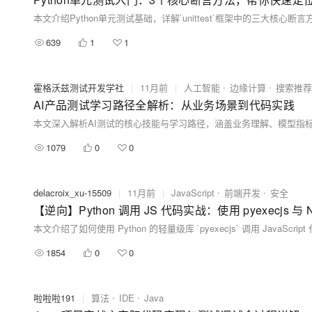
639
1
1
霍格沃兹测试开发学社
|
11月前
|
人工智能
边缘计算
搜索推荐
AI产品测试学习路径全解析：从业务场景到代码实践
1079
0
0
delacroix_xu-15509
|
11月前
|
JavaScript
前端开发
安全
【逆向】Python 调用 JS 代码实战：使用 pyexecjs 与 N
1854
0
0
啦啦啦191
|
算法
IDE
Java