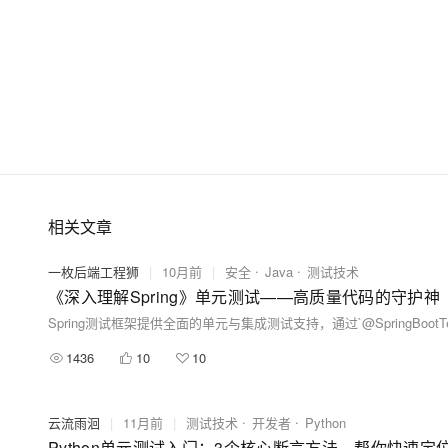
相关文章
一枚后端工程狮
|
10月前
|
安全
Java
测试技术
《深入理解Spring》单元测试——高质量代码的守护神
1436
10
10
云流雨洄
|
11月前
|
测试技术
开发者
Python
Python单元测试入门：3个核心断言方法，帮你快速定位