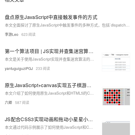
盘点原生JavaScript中直接触发事件的方式
本文全面探讨了原生JavaScript中触发事件的多种方式，包括`dispatchEvent`、`Event`构造函数、`CustomEvent`构造器、直接调用事件处理器以及过时的`createEvent`和`initEvent`方法。通过技术案例分析，如模拟点击事件、派发自定义数据加载事件和实现提示框系统，帮助开发者掌握这些方法在实际开发中的应用，提升灵活性与兼容性。
李游Leo
623
第一个算法项目 | JS实现并查集迷宫算法Demo学习
本文是关于使用JavaScript实现并查集迷宫算法的中国象棋demo的学习记录，包括项目运行方法、知识点梳理、代码赏析以及相关CSS样式表文件的介绍。
yantuguiguziPGJ
233
原生JavaScript+canvas实现五子棋游戏_值得一看
本文介绍了如何使用原生JavaScript和HTML5的Canvas API实现五子棋游戏，包括棋盘的绘制、棋子的生成和落子、以及判断胜负的逻辑，提供了详细的代码和注释。
六卿
587
JS配合CSS3实现动画和拖动小星星小Demo
本文通过代码示例展示了如何使用JavaScript和CSS3实现动画效果和拖动小星星的交互效果，包括文字掉落动画和鼠标拖动产生小星星动画的实现方法。