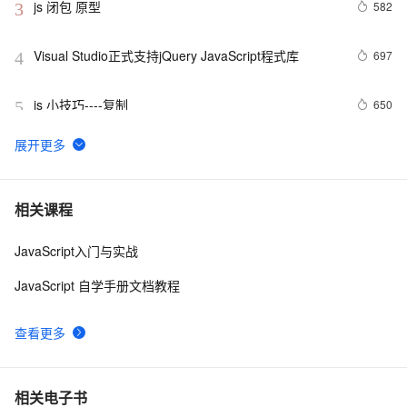
js 闭包 原型
582
3
Visual Studio正式支持jQuery JavaScript程式库
697
4
js 小技巧----复制
650
5
创建JavaScript对象
546
6
Javascript面向对象编程（二）：构造函数的继承 by 
499
7
相关课程
阮一峰
JavaScript入门与实战
js 的 slice方法
504
8
JavaScript 自学手册文档教程
How JavaScript Work.
643
9
查看更多
Ajax学习-Javascript实例1
1
10
相关电子书