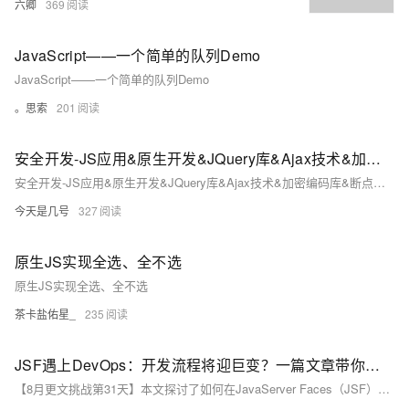
六卿
369
JavaScript——一个简单的队列Demo
JavaScript——一个简单的队列Demo
。思索
201
安全开发-JS应用&原生开发&JQuery库&Ajax技术&加密编码库&断点调试&逆向分析&元素属性操作
安全开发-JS应用&原生开发&JQuery库&Ajax技术&加密编码库&断点调试&逆向分析&元素属性操作
今天是几号
327
原生JS实现全选、全不选
原生JS实现全选、全不选
茶卡盐佑星_
235
JSF遇上DevOps：开发流程将迎巨变？一篇文章带你领略高效协同的魅力！
【8月更文挑战第31天】本文探讨了如何在JavaServer Faces（JSF）开发中融入DevOps文化，通过持续集成与部署、自动化测试、监控与日志记录及反馈机制，提升软件交付速度与质量。文中详细介绍了使用Jenkins进行自动化部署、JUnit与Selenium进行自动化测试、ELK Stack进行日志监控的具体方法，并强调了持续改进的重要性。