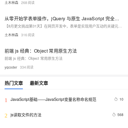
土木林森
268
从零开始学表单操作，jQuery 与原生 JavaScript 完全指南，带你轻松掌握网页交互关键！
【8月更文挑战第31天】在网页开发中，表单是实现用户互动的关键元素。无论是收集信息、提交数据还是验证输入，都需要对表单进行有效操作。本文档介绍了如何使用原生 JavaScript 和 jQuery 操作表单，包括获取表单元素、读写表单值、处理表单提交及验证等核心功能。jQuery 提供了更简洁的语法和更好的兼容性，但原生 JavaScript 在性能上有优势。选择合适的方法取决于项目需求和个人偏好。下面通过具体示例展示了两种方式的操作方法。
土木林森
316
前端 js 经典：Object 常用原生方法
前端 js 经典：Object 常用原生方法
yqcoder
334
热门文章
最新文章
JavaScript基础——JavaScript变量名称命名规范
10
1
js读取文件的方法
568
2