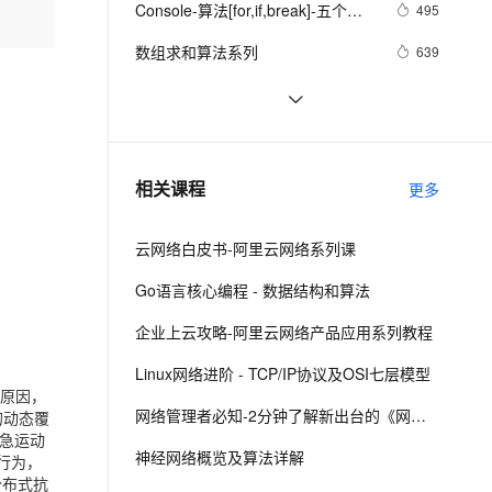
安全
Console-算法[for,if,break]-五个好
我要投诉
e-1.1-I2V
Cosyvoice-V3-Flash
495
PolarDB
上云场景组合购
Milvus 弹性伸缩功能新增节
伴
朋友分苹果
漫剧创作，剧本、分镜、视频高效生成
100%兼容MySQL、PostgreSQL，兼容Oracle，支持集中和分布式
覆盖90%+业务场景，专享组合折扣价
点支持范围
畅自然，细节丰富
高表现力语音合成大模型，语音克隆听感自然
VPN
数组求和算法系列
639
ernetes 版 ACK
云聚AI 严选权益
AI 原生数据库服务发布
SSL 证书
【热门话题】常见分类算法解析
10
2V
Fun-ASR
，一键激活高效办公新体验
理容器应用的 K8s 服务
精选AI产品，从模型到应用全链提效
Agent 数据网关
文戏情感细腻自然，动作戏激烈拳拳到肉，实现更强表演能力
支持中英文自由切换，具备更强的噪声鲁棒性
堡垒机
经典Leetcode算法题分享(字符串)
6
AI 用量加速计划
云原生数据库 PolarDB
防火墙
、识别商机，让客服更高效、服务更出色。
微软的22道数据结构算法面试题
新老同享，达量后返
Agentic Database 发布
8
相关课程
更多
主机安全
应用
云网络白皮书-阿里云网络系列课
千问办公
NEW
AI 应用及服务市场
的智能体编程平台
一站式AI生产力平台
Go语言核心编程 - 数据结构和算法
AI 应用
伶鹊
企业上云攻略-阿里云网络产品应用系列教程
企业级人与Agent协作平台，接入和调度多个数字员工
智能客服平台，对话机器人、对话分析、智能外呼
大模型
Linux网络进阶 - TCP/IP协议及OSI七层模型
大模型服务平台百炼 - 全妙
原因，
自然语言处理
网络管理者必知-2分钟了解新出台的《网络安全法》
的动态覆
应用创作平台
多模态内容创作工具，已接入 DeepSeek
数据标注
紧急运动
神经网络概览及算法详解
行为，
机器学习
分布式抗