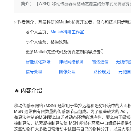
存储
天池大赛
Qwen3.7-Plus
简介：
【WSN】移动传感器网络动态覆盖的分布式防拥塞算法m
云解析DNS
解决方案免费试用 新老
电子合同
最高领取价值200元试用
能看、能想、能动手的多模
安全
网络与CDN
AI 算法大赛
畅捷通
✅作者简介：热爱科研的Matlab仿真开发者，修心和技术同步精进
大数据开发治理平台 Data
AI 产品 免费试用
网络
安全
云开发大赛
Qwen3-VL-Plus
Tableau 订阅
1亿+ 大模型 tokens 和 
🍎个人主页：
Matlab科研工作室
可观测
入门学习赛
中间件
AI空中课堂在线直播课
云防火墙
140+云产品 免费试用
🍊个人信条：格物致知。
上云与迁云
云原生的云上边界网络安全
产品新客免费试用，最长1
数据库
更多Matlab完整代码及仿真定制内容点击👇
生态解决方案
大模型服务
企业出海
大模型ACA认证体验
大数据计算
智能优化算法
神经网络预测
雷达通信
无线传
助力企业全员 AI 认知与能
行业生态解决方案
千问AI平台-Token Plan
政企业务
信号处理
图像处理
路径规划
元胞自
媒体服务
开发者生态解决方案
企业服务与云通信
千问AI平台-模型体验
AI 开发和 AI 应用解决
🔥
内容介绍
在线体验全尺寸、多种模态
域名与网站
Happy 系列大模型
移动传感器网络 (MSN) 通常用于监控远程和恶劣环境中的大面积
终端用户计算
MSN 通常由有限数量的传感器节点组成。
为了覆盖较大的 Ao
盖算法控制的MSN要么缺乏对动态环境的适应性，要么由于感
Serverless
控制算法，抗絮凝控制算法使 MSN 能够在环境中自组织并提
这些动物在大多数日常活动中试图与自己的物种分开，以最大限
开发工具