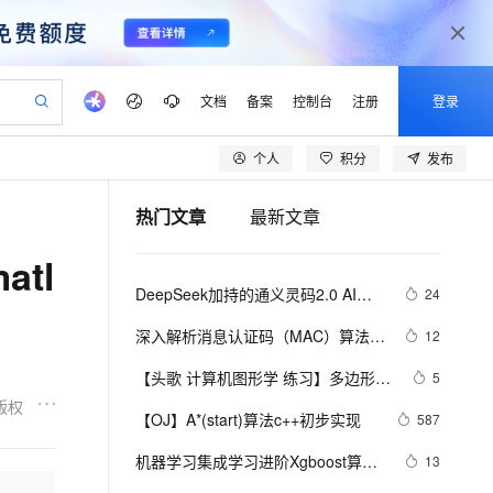
文档
备案
控制台
注册
登录
个人
积分
发布
验
作计划
器
AI 活动
专业服务
服务伙伴合作计划
开发者社区
加入我们
产品动态
服务平台百炼
阿里云 OPC 创新助力计划
热门文章
最新文章
一站式生成采购清单，支持单品或批量购买
io：打造专属 AI 语音助手
S产品伙伴计划（繁花）
峰会
CS
造的大模型服务与应用开发平台
一句话生成原生可编辑精美 PPT 文稿
AI 生产力先锋
Al MaaS 服务伙伴赋能合作
域名
博文
Careers
至高可申请百万元
Qwen3.8-Max 模型上线
tl
开启高性价比 AI 编程新体验
弹性可伸缩的云计算服务
Qwen-Audio-3.0-Realtime 端到端实时语音角色扮演
输入一句话想法, 轻松生成专业的 PPT
先锋实践拓展 AI 生产力的边界
Token 补贴，五大权
计划
海大会
伙伴信用分合作计划
商标
问答
社会招聘
DeepSeek加持的通义灵码2.0 AI程
24
益加速 OPC 成功
eek-V4-Pro
SS
一键部署幻兽帕鲁游戏服务器
飞天发布时刻
HOT
Open Search 向量检索版支
划
备案
电子书
校园招聘
序员实战案例：助力嵌入式开发中的
pSeek-V4-Pro
视频创作，一键激活电商全链路生产力
稳定、安全、高性价比、高性能的云存储服务
一键购买专属联机服务器，轻松开启游戏
所见，即是所愿
持视频检索 Pipeline 功能
更多支持
深入解析消息认证码（MAC）算法：
12
算法生成革新
划
公司注册
镜像站
视频生成
语音识别与合成
HmacMD5与HmacSHA1
专属 QwenPaw
漫剧工坊：一站式动画创作平台
AI 实训营
HOT
应用身份服务 (IDaaS)
【头歌 计算机图形学 练习】多边形填
5
合作伙伴培训与认证
划
上云迁移
站生成，高效打造优质广告素材
全接入的云上超级电脑
从聊天伙伴进化为能主动干活的本地数字员工
快速生产连贯的高质量长漫剧
从基础到进阶，Agent 创客手把手教你
OpenClaw 管理能力上线
充v1.0 (第1关：扫描线填充算法（活
版权
lScope
我要反馈
e-1.1-T2V
Qwen3-TTS-Flash
【OJ】A*(start)算法c++初步实现
587
查询合作伙伴
动边表AET法） 第2关：边缘填充法 
n Alibaba Cloud ISV 合作
代维服务
建企业门户网站
10 分钟搭建微信、支付宝小程序
MaxCompute MaxFrame 提
畅细腻的高质量视频
离线语音合成大模型，多语言方言自适应，低延迟高稳定
第3关：区域四连通种子填充算法 第4
创新加速
机器学习集成学习进阶Xgboost算法
ope
登录合作伙伴管理后台
13
我要建议
站，无忧落地极速上线
以可视化方式快速构建移动和 PC 门户网站
国内短信简单易用，安全可靠，秒级触达，全球覆盖200+国家和地区。
高效部署网站，快速应用到小程序
供自动弹性内存功能
关：区域扫描线种子填充算法)
原理