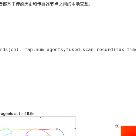
者都基于传感历史和传感器节点之间的本地交互。
AI 应用
10分钟微调：让0.6B模型媲美235B模
多模态数据信
型
依托云原生高可用架构,实现Dify私有化部署
用1%尺寸在特定领域达到大模型90%以上效果
一个 AI 助手
超强辅助，Bol
即刻拥有 DeepSeek-R1 满血版
在企业官网、通讯软件中为客户提供 AI 客服
多种方案随心选，轻松解锁专属 DeepSeek
rds(cell_map,num_agents,fused_scan_record)max_tim