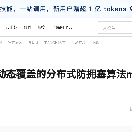
云市场
伙伴
服务
了解阿里云
践
官方博客
考认证
TIANCHI大赛
活动广场
下载
AI 特惠
数据与 API
成为产品伙伴
企业增值服务
最佳实践
价格计算器
AI 场景体
基础软件
产品伙伴合
阿里云认证
市场活动
配置报价
大模型
自助选配和估算价格
新方式
睿译宝，AI翻译排版一步到位
智启 AI 普惠权益
产品生态集成认证中心
企业支持计划
云上春晚
域名与网站
千问官方 MaaS 平台，为开发者和 Agent 而生，新用户赠送 1 亿 + tokens 额度
Qwen Aud
AI Coding
阿里云Maa
2026 阿里云
云服务器 E
为企业打
数据集
Windows
大模型认证
模型
NEW
NEW
动态覆盖的分布式防拥塞算法ma
交付可用成果
值低价云产品抢先购
上传文档即自动完成翻译和格式还原
至高享 1亿+免费 tokens，加速 Al 应用落地
提供智能易用的域名与建站服务
智能编程，一键
安全可靠、
产品生态伙伴
专家技术服务
云上奥运之旅
弹性计算合作
阿里云中企出
手机三要素
宝塔 Linux
全部认证
价格优势
有专属领域专家
GLM-5.2：长任务时代开源旗舰模型
阿里云 OPC 创新助力计划
千问大模型
即刻拥有 DeepS
AI 电商营销
对象存储 O
大模型
产品生态伙伴工作台
企业增值服务台
云栖战略参考
云存储合作计
云栖大会
身份实名认证
CentOS
训练营
推动算力普惠，释放技术红利
最高返9万
多领域专家智能体,一键组建 AI 虚拟交付团队
快速构建应用程序和网站，即刻迈出上云第一步
至高百万元 Token 补贴，加速一人公司成长
多元化、高性能、安全可靠的大模型服务
真正可用的 1M 上下文,一次完成代码全链路开发
轻松解锁专属 Dee
从图文生成到
云上的中国
数据库合作计
活动全景
短信
Docker
图片和
站式影视创作平台
Hermes Agent，打造自进化智能体
Token Plan 模型订阅计划
数字证书管理服务（原SSL证书）
5 分钟轻松部署
AI 广告创作
无影云电脑
企业成长
NEW
信息公告
看见新力量
云网络合作计
OCR 文字识别
JAVA
证享300元代金券
可视化编排打通从文字构思到成片全链路闭环
全托管，含MySQL、PostgreSQL、SQL Server、MariaDB多引擎
自主进化，持久记忆，越用越聪明
Qwen3.8-Max 首发尝鲜，限时加量 10 倍，夜间低至2折
实现全站HTTPS，呈现可信的WEB访问
图文、视频一
随时随地安
魔搭 Mode
Kimi-K3
HappyHors
NEW
loud
服务实践
官网公告
金融模力时刻
Salesforce O
版
发票查验
全能环境
Claude Code + GStack 打造工程团队
千问办公，限时限量积分加倍
Qoder
低代码高效构
AI 建站
短信服务
型
NEW
作计划
Kimi 最新旗舰模型，长程编程与推理利器
让文字生成流
计划
创新中心
魔搭 ModelSc
健康状态
理服务
让AI从“聊天伙伴”进化为能干活的“数字员工”
安装技能 GStack，拥有专属 AI 工程团队
你的AI工作搭子，覆盖日常办公高频场景
面向真实软件的智能体编程平台
0 代码专业建
客户案例
天气预报查询
操作系统
态合作计划