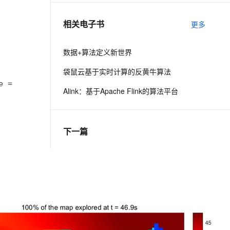
相关电子书
更多
息提取
与 AI 智能体进行实时音视频通话
从文本、图片、视频中提取结构化的属性信息
构建支持视频理解的 AI 音视频实时通话应用
数据+算法定义新世界
t.diy 一步搞定创意建站
构建大模型应用的安全防护体系
袋鼠云基于实时计算的反黄牛算法
通过自然语言交互简化开发流程,全栈开发支持
通过阿里云安全产品对 AI 应用进行安全防护
e = max(fused_scan_record(:,:,1),cell_map(:,:,1))
Alink：基于Apache Flink的算法平台
下一篇
一条命令迁移，帮你实现 OpenClaw 与
Hermes Agent 记忆互通！