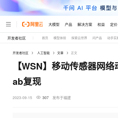
大模型
产品
解决方案
权益
定价
开发者社区
首页
模型体验
探索云世界
问产品
动手实
大模型
产品
解决方案
权益
定价
云市场
伙伴
服务
了解阿里云
精选产品
精选解决方案
普惠上云
产品定价
精选商城
成为销售伙伴
售前咨询
为什么选择阿里云
千问AI平台
开发者社区
人工智能
文章
正文
了解云产品的定价详情
大模型服务平台百炼
千问办公，解锁你的工作
普惠上云 官方力荐
分销伙伴
在线服务
网站建设
什么是云计算
大
【WSN】移动传感器网络
大模型服务与应用平台
企业级Agent产品，直接
云服务器38元/年起，超
咨询伙伴
多端小程序
技术领先
云上成本管理
售后服务
轻量应用服务器
Agency Agents：拥
官方推荐返现计划
大模型
精选产品
精选解决方案
Salesforce 国际版订阅
稳定可靠
ab复现
管理和优化成本
推荐新用户得奖励，单订单
销售伙伴合作计划
自助服务
友盟天域
安全合规
人工智能与机器学习
AI
文本生成
云数据库 RDS
HappyHorse 打造一
云工开物
无影生态合作计划
在线服务
观测云
分析师报告
高校专属算力普惠，学生认
计算
互联网应用开发
2023-09-15
307
发布于福建
Qwen3.8-Max
HOT
Salesforce On Alibaba C
工单服务
Tuya 物联网平台阿里云
研究报告与白皮书
人工智能平台 PAI
快速拥有专属 OpenClaw
大模
Consulting Partner 合
大数据
容器
智能体时代全能旗舰模型
免费试用
短信专区
一站式AI开发、训练和推
蓝凌 OA
AI 大模型销售与服务生
现代化应用