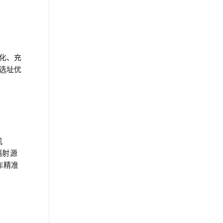
化、充
选址优
机
辐射源
车精准