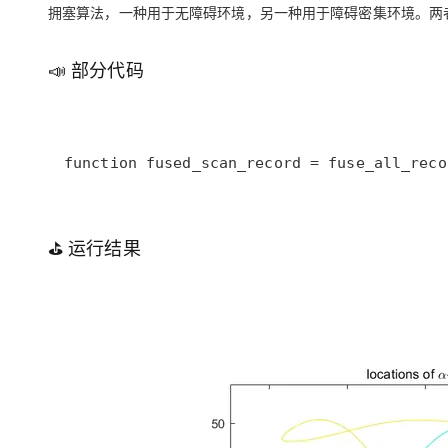
大模型解决方案
拥塞算法，一种用于无障碍环境，另一种用于障碍密集环境。
两
迁移与运维管理
快速部署 Dify，高效搭建 
📣 部分代码
专有云
10 分钟在聊天系统中增加
function fused_scan_record = fuse_all_reco
⛳️ 运行结果