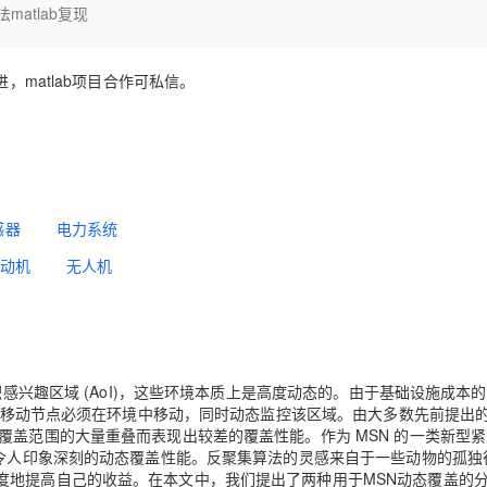
Deepseek-v4-pro
HappyHors
atlab复现
同享
万小智 AI 建站低至 15元/月
Qoder CN
AI 短剧/漫剧
云原生数据库 
快递物流查询
WordPress
成为服务伙
高校合作
点，立即开启云上创新
覆盖公网/内网、递归/权威、移动APP等全场景解析服务
送.CN域名，送备案服务码
基于千问大模型等，支持代码智能生成、研发智能问答
AI助力短剧
态智能体模型
旗舰 MoE 大模型，百万上下文与顶尖推理能力
图生视频，流
Ubuntu
服务生态伙伴
云工开物
企业应用
，matlab项目合作可私信。
Works
Night Plan 支持 Qwen 3.8-Max
云原生大数据计算服务 MaxCompute
AI 办公
容器服务 Kub
NEW
GLM-5.2
Wan2.7-T
Red Hat
30+ 款产品免费体验
Data Agent 驱动的一站式 Data+AI 开发治理平台
夜间 5 折，Qwen/Meoo/TokenPlan 客户专享
面向分析的企业级SaaS模式云数据仓库
AI智能应用
提供一站式管
科研合作
视觉 Coding、空间感知、多模态思考等全面升级
1M上下文，专为长程任务能力而生
ERP
堂（旗舰版）
SUSE
智能客服
CRM
防护产品
2个月
自动承接线索
建站小程序
OA 办公系统
AI 应用构建
大模型原生
感器
电力系统
力提升
财税管理
模板建站
Qoder
大模型服务平台百炼-应用模版
HOT
NEW
动机
无人机
面向真实软件
个人版上线、团队版降价；千问3.8-Max首发发尝鲜
丰富多元化的应用模版和解决方案
400电话
定制建站
万有无界
大模型服务平台百炼-智能体
方案
广告营销
模板小程序
的模型效果
灵活可视化地构建企业级 Agent
定制小程序
秒悟
人工智能平台 PAI
感兴趣区域 (AoI)，这些环境本质上是高度动态的。
由于基础设施成本的
APP 开发
I，移动节点必须在环境中移动，同时动态监控该区域。
由大多数先前提出
云端极速 AI 
新一代 AI 视频生成模型，深度适配广告营销等场景
AI Native 的算法工程平台，一站式完成建模、训练、推理服务部署
知覆盖范围的大量重叠而表现出较差的覆盖性能。
作为 MSN 的一类新型
建站系统
供令人印象深刻的动态覆盖性能。
反聚集算法的灵感来自于一些动物的孤独
度地提高自己的收益。
在本文中，我们提出了两种用于MSN动态覆盖的