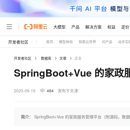
大模型
产品
解决方案
权益
定价
开发者社区
首页
模型体验
探索云世界
问产品
动手实
大模型
产品
解决方案
权益
定价
云市场
伙伴
服务
了解阿里云
精选产品
精选解决方案
普惠上云
产品定价
精选商城
成为销售伙伴
售前咨询
为什么选择阿里云
千问AI平台
开发者社区
数据库
文章
正文
了解云产品的定价详情
大模型服务平台百炼
千问办公，解锁你的工作
普惠上云 官方力荐
分销伙伴
在线服务
网站建设
什么是云计算
大
SpringBoot+Vue
大模型服务与应用平台
企业级Agent产品，直接
云服务器38元/年起，超
咨询伙伴
多端小程序
技术领先
云上成本管理
售后服务
轻量应用服务器
Agency Agents：拥
官方推荐返现计划
大模型
精选产品
精选解决方案
Salesforce 国际版订阅
稳定可靠
管理和优化成本
推荐新用户得奖励，单订单
销售伙伴合作计划
2023-09-15
484
发布于天津
自助服务
友盟天域
安全合规
人工智能与机器学习
AI
文本生成
云数据库 RDS
HappyHorse 打造一
云工开物
无影生态合作计划
在线服务
观测云
分析师报告
高校专属算力普惠，学生认
计算
互联网应用开发
Qwen3.8-Max
HOT
Salesforce On Alibaba C
工单服务
Tuya 物联网平台阿里云
研究报告与白皮书
人工智能平台 PAI
快速拥有专属 OpenClaw
简介：
SpringBoot+Vue 的家政服务管理平台（附源码，数
大模
Consulting Partner 合
大数据
容器
智能体时代全能旗舰模型
免费试用
短信专区
一站式AI开发、训练和推
蓝凌 OA
AI 大模型销售与服务生
现代化应用