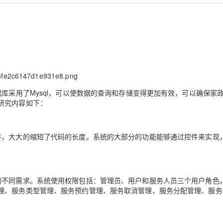
Deepseek-v4-pro
HappyHors
同享
万小智 AI 建站低至 15元/月
Qoder CN
AI 短剧/漫剧
云原生数据库 
快递物流查询
WordPress
成为服务伙
高校合作
点，立即开启云上创新
覆盖公网/内网、递归/权威、移动APP等全场景解析服务
送.CN域名，送备案服务码
基于千问大模型等，支持代码智能生成、研发智能问答
AI助力短剧
态智能体模型
旗舰 MoE 大模型，百万上下文与顶尖推理能力
图生视频，流
Ubuntu
服务生态伙伴
云工开物
企业应用
Works
Night Plan 支持 Qwen 3.8-Max
云原生大数据计算服务 MaxCompute
AI 办公
容器服务 Kub
NEW
GLM-5.2
Wan2.7-T
Red Hat
30+ 款产品免费体验
Data Agent 驱动的一站式 Data+AI 开发治理平台
夜间 5 折，Qwen/Meoo/TokenPlan 客户专享
面向分析的企业级SaaS模式云数据仓库
AI智能应用
提供一站式管
科研合作
视觉 Coding、空间感知、多模态思考等全面升级
1M上下文，专为长程任务能力而生
ERP
堂（旗舰版）
SUSE
智能客服
CRM
防护产品
2个月
自动承接线索
建站小程序
库采用了Mysql，可以使数据的查询和存储变得更加有效，可以确保家
OA 办公系统
AI 应用构建
大模型原生
研究内容如下：
力提升
财税管理
模板建站
Qoder
大模型服务平台百炼-应用模版
HOT
NEW
面向真实软件
个人版上线、团队版降价；千问3.8-Max首发发尝鲜
丰富多元化的应用模版和解决方案
400电话
定制建站
件，大大的缩短了代码的长度。系统的大部分的功能能够通过控件来实现
万有无界
大模型服务平台百炼-智能体
方案
广告营销
模板小程序
的模型效果
灵活可视化地构建企业级 Agent
定制小程序
秒悟
人工智能平台 PAI
的不同需求。系统使用权限包括：管理员、用户和服务人员三个用户角色
APP 开发
云端极速 AI 
理、服务类型管理、服务预约管理、服务取消管理、服务分配管理、服务
新一代 AI 视频生成模型，深度适配广告营销等场景
AI Native 的算法工程平台，一站式完成建模、训练、推理服务部署
建站系统