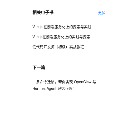
相关电子书
更多
息提取
与 AI 智能体进行实时音视频通话
从文本、图片、视频中提取结构化的属性信息
构建支持视频理解的 AI 音视频实时通话应用
Vue.js 在前端服务化上的探索与实践
t.diy 一步搞定创意建站
构建大模型应用的安全防护体系
Vue.js在前端服务化上的实践与探索
通过自然语言交互简化开发流程,全栈开发支持
通过阿里云安全产品对 AI 应用进行安全防护
低代码开发师（初级）实战教程
下一篇
一条命令迁移，帮你实现 OpenClaw 与
Hermes Agent 记忆互通！