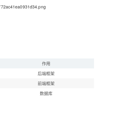
AI 应用
10分钟微调：让0.6B模型媲美235B模
多模态数据信
型
依托云原生高可用架构,实现Dify私有化部署
用1%尺寸在特定领域达到大模型90%以上效果
一个 AI 助手
超强辅助，Bol
即刻拥有 DeepSeek-R1 满血版
在企业官网、通讯软件中为客户提供 AI 客服
多种方案随心选，轻松解锁专属 DeepSeek
作用
后端框架
前端框架
数据库