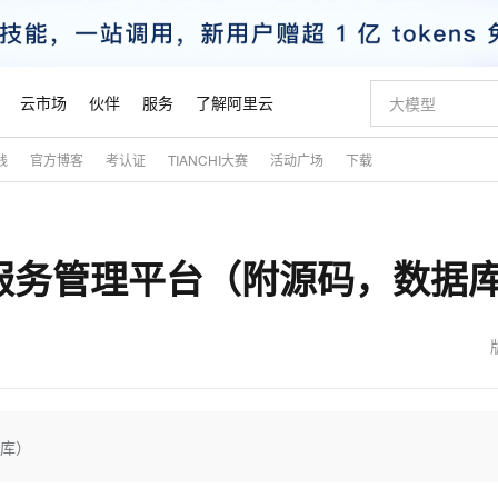
云市场
伙伴
服务
了解阿里云
践
官方博客
考认证
TIANCHI大赛
活动广场
下载
AI 特惠
数据与 API
成为产品伙伴
企业增值服务
最佳实践
价格计算器
AI 场景体
基础软件
产品伙伴合
阿里云认证
市场活动
配置报价
大模型
自助选配和估算价格
新方式
睿译宝，AI翻译排版一步到位
智启 AI 普惠权益
产品生态集成认证中心
企业支持计划
云上春晚
域名与网站
千问官方 MaaS 平台，为开发者和 Agent 而生，新用户赠送 1 亿 + tokens 额度
AI Coding
阿里云Maa
2026 阿里云
云服务器 E
为企业打
数据集
Windows
大模型认证
模型
NEW
 的家政服务管理平台（附源码，数据
交付可用成果
值低价云产品抢先购
上传文档即自动完成翻译和格式还原
至高享 1亿+免费 tokens，加速 Al 应用落地
提供智能易用的域名与建站服务
智能编程，一键
安全可靠、
产品生态伙伴
专家技术服务
云上奥运之旅
弹性计算合作
阿里云中企出
手机三要素
宝塔 Linux
全部认证
价格优势
有专属领域专家
GLM-5.2：长任务时代开源旗舰模型
阿里云 OPC 创新助力计划
千问大模型
即刻拥有 DeepS
AI 电商营销
对象存储 O
大模型
产品生态伙伴工作台
企业增值服务台
云栖战略参考
云存储合作计
云栖大会
身份实名认证
CentOS
训练营
推动算力普惠，释放技术红利
最高返9万
多领域专家智能体,一键组建 AI 虚拟交付团队
快速构建应用程序和网站，即刻迈出上云第一步
至高百万元 Token 补贴，加速一人公司成长
多元化、高性能、安全可靠的大模型服务
真正可用的 1M 上下文,一次完成代码全链路开发
轻松解锁专属 Dee
从图文生成到
云上的中国
数据库合作计
活动全景
短信
Docker
图片和
站式影视创作平台
Hermes Agent，打造自进化智能体
Token Plan 模型订阅计划
数字证书管理服务（原SSL证书）
5 分钟轻松部署
AI 广告创作
无影云电脑
企业成长
NEW
信息公告
看见新力量
云网络合作计
OCR 文字识别
JAVA
证享300元代金券
可视化编排打通从文字构思到成片全链路闭环
全托管，含MySQL、PostgreSQL、SQL Server、MariaDB多引擎
自主进化，持久记忆，越用越聪明
Qwen3.8-Max 首发尝鲜，限时加量 10 倍，夜间低至2折
实现全站HTTPS，呈现可信的WEB访问
图文、视频一
随时随地安
魔搭 Mode
Kimi-K3
HappyHors
NEW
loud
服务实践
官网公告
金融模力时刻
Salesforce O
版
发票查验
全能环境
Claude Code + GStack 打造工程团队
千问办公，限时限量积分加倍
Qoder
低代码高效构
AI 建站
短信服务
据库）
型
NEW
作计划
Kimi 最新旗舰模型，长程编程与推理利器
让文字生成流
计划
创新中心
魔搭 ModelSc
健康状态
理服务
让AI从“聊天伙伴”进化为能干活的“数字员工”
安装技能 GStack，拥有专属 AI 工程团队
你的AI工作搭子，覆盖日常办公高频场景
面向真实软件的智能体编程平台
0 代码专业建
客户案例
天气预报查询
操作系统
态合作计划