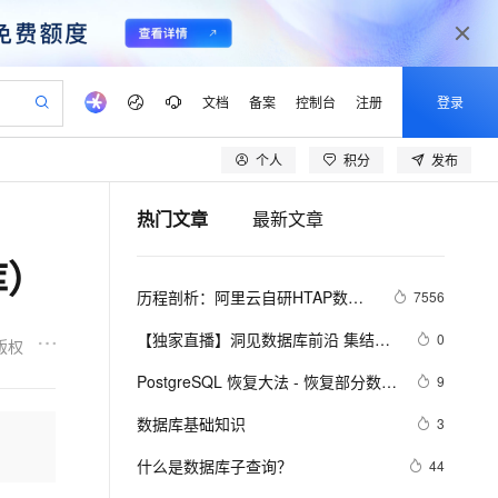
文档
备案
控制台
注册
登录
个人
积分
发布
验
作计划
器
AI 活动
专业服务
服务伙伴合作计划
开发者社区
加入我们
产品动态
服务平台百炼
阿里云 OPC 创新助力计划
热门文章
最新文章
一站式生成采购清单，支持单品或批量购买
S产品伙伴计划（繁花）
峰会
CS
造的大模型服务与应用开发平台
Qwen Audio：打造专属 AI 语音助手
一句话生成原生可编辑精美 PPT 文稿
AI 生产力先锋
Al MaaS 服务伙伴赋能合作
域名
博文
Careers
NEW
至高可申请百万元
Qwen3.8-Max 模型上线
库）
开启高性价比 AI 编程新体验
弹性可伸缩的云计算服务
Qwen-Audio-3.0-Realtime 端到端实时语音角色扮演
输入一句话想法, 轻松生成专业的 PPT
先锋实践拓展 AI 生产力的边界
Token 补贴，五大权
计划
海大会
伙伴信用分合作计划
商标
问答
社会招聘
历程剖析：阿里云自研HTAP数据
7556
益加速 OPC 成功
eek-V4-Pro
SS
一键部署幻兽帕鲁游戏服务器
飞天发布时刻
HOT
Open Search 向量检索版支
划
备案
电子书
校园招聘
库的技术发展之路
pSeek-V4-Pro
视频创作，一键激活电商全链路生产力
稳定、安全、高性价比、高性能的云存储服务
一键购买专属联机服务器，轻松开启游戏
所见，即是所愿
持视频检索 Pipeline 功能
更多支持
【独家直播】洞见数据库前沿 集结阿
0
版权
划
公司注册
镜像站
视频生成
语音识别与合成
里云数据库最强阵容 DTCC 2019 八
专属 QwenPaw
漫剧工坊：一站式动画创作平台
AI 实训营
HOT
应用身份服务 (IDaaS)
PostgreSQL 恢复大法 - 恢复部分数据
9
合作伙伴培训与认证
大亮点抢先看
划
上云迁移
站生成，高效打造优质广告素材
全接入的云上超级电脑
从聊天伙伴进化为能主动干活的本地数字员工
快速生产连贯的高质量长漫剧
从基础到进阶，Agent 创客手把手教你
OpenClaw 管理能力上线
库、跳过坏块、修复无法启动的数据
lScope
我要反馈
e-1.1-T2V
Qwen3-TTS-Flash
数据库基础知识
3
查询合作伙伴
库
n Alibaba Cloud ISV 合作
代维服务
建企业门户网站
10 分钟搭建微信、支付宝小程序
MaxCompute MaxFrame 提
畅细腻的高质量视频
离线语音合成大模型，多语言方言自适应，低延迟高稳定
创新加速
什么是数据库子查询？
ope
登录合作伙伴管理后台
44
我要建议
站，无忧落地极速上线
以可视化方式快速构建移动和 PC 门户网站
国内短信简单易用，安全可靠，秒级触达，全球覆盖200+国家和地区。
高效部署网站，快速应用到小程序
供自动弹性内存功能