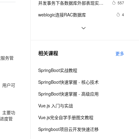
安全
并发事务下各数据库外部表现实测
我要投诉
e-1.1-I2V
Cosyvoice-V3-Flash
557
PolarDB
上云场景组合购
Milvus 弹性伸缩功能新增节
伴
之一（SQL Server篇）
漫剧创作，剧本、分镜、视频高效生成
100%兼容MySQL、PostgreSQL，兼容Oracle，支持集中和分布式
覆盖90%+业务场景，专享组合折扣价
点支持范围
畅自然，细节丰富
高表现力语音合成大模型，语音克隆听感自然
VPN
weblogic连接RAC数据库
4
ernetes 版 ACK
云聚AI 严选权益
AI 原生数据库服务发布
SSL 证书
「时序数据库」时间序列数据与
2
2V
Fun-ASR
，一键激活高效办公新体验
理容器应用的 K8s 服务
精选AI产品，从模型到应用全链提效
Agent 数据网关
MongoDB：第一部分-简介
文戏情感细腻自然，动作戏激烈拳拳到肉，实现更强表演能力
支持中英文自由切换，具备更强的噪声鲁棒性
堡垒机
征文分享｜OceanBase 3.1.2 数据库
7
AI 用量加速计划
云原生数据库 PolarDB
性能测试探索
防火墙
、识别商机，让客服更高效、服务更出色。
Script:收集数据库中用户的角色和表
新老同享，达量后返
Agentic Database 发布
5
相关课程
更多
空间等信息
政服务管
主机安全
应用
SpringBoot实战教程
千问办公
NEW
AI 应用及服务市场
的智能体编程平台
一站式AI生产力平台
SpringBoot快速掌握 - 核心技术
，用户可
AI 应用
伶鹊
SpringBoot快速掌握 - 高级应用
企业级人与Agent协作平台，接入和调度多个数字员工
智能客服平台，对话机器人、对话分析、智能外呼
大模型
Vue.js 入门与实战
大模型服务平台百炼 - 全妙
自然语言处理
。主要功
Vue.js完全自学手册图文教程
应用创作平台
多模态内容创作工具，已接入 DeepSeek
进度管
数据标注
Springboot项目云开发快速迁移
机器学习