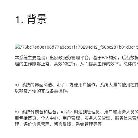
存储
天池大赛
Qwen3.7-Plus
云解析DNS
解决方案免费试用 新老
电子合同
最高领取价值200元试用
能看、能想、能动手的多模
安全
网络与CDN
1. 背景
AI 算法大赛
畅捷通
大数据开发治理平台 Data
AI 产品 免费试用
网络
安全
云开发大赛
Qwen3-VL-Plus
Tableau 订阅
1亿+ 大模型 tokens 和 
可观测
入门学习赛
中间件
AI空中课堂在线直播课
云防火墙
140+云产品 免费试用
上云与迁云
云原生的云上边界网络安全
产品新客免费试用，最长1
数据库
生态解决方案
本系统主要是设计出家政服务管理平台，基于B/S构架，后台数据
大模型服务
企业出海
大模型ACA认证体验
大数据计算
理的工作能够正常、高效的进行，从而提高工作的效率。总体的
助力企业全员 AI 认知与能
行业生态解决方案
千问AI平台-Token Plan
政企业务
媒体服务
开发者生态解决方案
a）系统的界面简洁、明了，方便用户操作。系统大量的使用控
企业服务与云通信
以非常方便的完成各类操作。
千问AI平台-模型体验
AI 开发和 AI 应用解决
在线体验全尺寸、多种模态
域名与网站
Happy 系列大模型
b）系统分前台和后台，可以同时达到管理员、用户和服务人员
终端用户计算
能包括首页、个人中心、用户管理、服务人员管理、服务信息管
理、评价信息管理、留言反馈、系统管理等等。
Serverless
开发工具