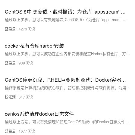
CentOS 8中 更新或下载时报错：为仓库 ‘appstream‘ 下载元数据失败 : Cannot prepare internal
通过以上步骤，您可以有效地解决 CentOS 8 中“为仓库 ‘appstream’ 下载元数据失败 : Cannot prepare internal”问题。关键在于检查网络连接、更新和切换仓库配置、清理缓存、重建 RPM 数据库以及在必要时临时禁用有问题的仓库。通过这些方法，可以确保系统能够正常进行软件包的更新和下载操作。
蓝易云
4273
docker私有仓库harbor安装
通过以上步骤，您可以成功在企业内部安装和配置Harbor私有仓库，方便地管理和分发Docker镜像。Harbor不仅提供了基础的镜像管理功能，还增强了安全性、身份管理和审计功能，使其成为企业级容器镜像管理的理想选择。
蓝易云
939
CentOS停更沉寂，RHEL巨变限制源代：Docker容器化技术的兴起助力操作系统新格局
操作系统是计算机系统的核心软件，管理和控制硬件与软件资源，为用户和应用程序提供高效、安全的运行环境。Linux作为开源、跨平台的操作系统，具有高度可定制性、稳定性和安全性，广泛应用于服务器、云计算、物联网等领域。其发展得益于庞大的社区支持，多种发行版如Ubuntu、Debian、Fedora等满足不同需求。
栈江湖
647
centos系统清理docker日志文件
通过以上方法，可以有效清理和管理CentOS系统中的Docker日志文件，防止日志文件占用过多磁盘空间。选择合适的方法取决于具体的应用场景和需求，可以结合手动清理、logrotate和调整日志驱动等多种方式，确保系统的高效运行。
蓝易云
1677