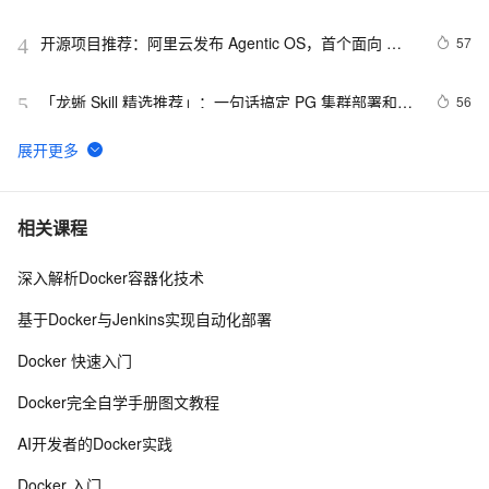
开源项目推荐：阿里云发布 Agentic OS，首个面向 
57
4
Agent 的操作系统
「龙蜥 Skill 精选推荐」：一句话搞定 PG 集群部署和管
56
5
理
STAROps 主机智能巡检：给你的 ECS 请个 24 小时在
54
6
线的 AI 医生
M1 macos docker获取x86 x64 amd 等指定架构版本
53
7
相关课程
linux ubuntu mysql 容器并启动容器 
深入解析Docker容器化技术
赛事推荐：GOAI 世界人工智能开源大赛火热启动，欢
51
8
迎报名
基于Docker与Jenkins实现自动化部署
安装RHEL9.x操作系统
49
9
Docker 快速入门
OpenJDK 的 RISC-V 生态实践：从版本反合到 C2 后端
49
10
Docker完全自学手册图文教程
优化
AI开发者的Docker实践
Docker 入门