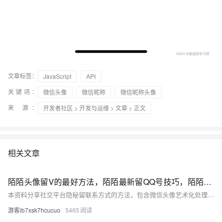
文章标签：
JavaScript
API
关键词：
微信头像
微信昵称
微信昵称头像
来 源：
开发者社区
>
开发与运维
>
文章
> 正文
相关文章
陌陌头像留V的最好方法，陌陌最新留QQ号技巧，陌陌动态最聪明的留微信
本资料分享社交平台隐秘留联系方式的方法，包含微信头像艺术化处理、二维码变形术，以及QQ号谐音替换、图片分割等技巧。
游客ib7xsk7hcucuo
5465