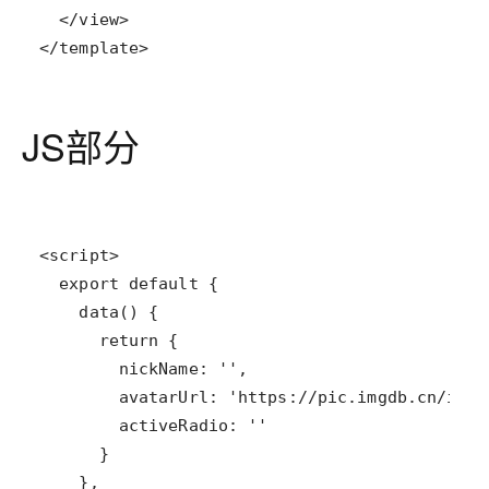
</template>
JS部分