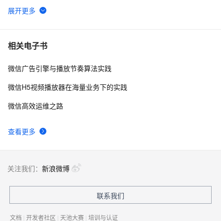
uniapp设置输入框金额效果demo（整理）
3
6
【Uniapp】小程序携带Token请求接口+无感知登录方案
6
7
相关电子书
2.0
微信广告引擎与播放节奏算法实践
ERP系统源码，基于
12
8
SpringBoot+Vue+ElementUI+UniAPP开发
微信H5视频播放器在海量业务下的实践
UniApp 生命周期详解
0
9
微信高效运维之路
【uniapp小程序】配置tabbar底部导航栏
7
10
查看更多
关注我们：
新浪微博
联系我们
文档
|
开发者社区
|
天池大赛
|
培训与认证