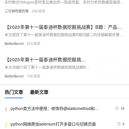
实时数仓Hologres是阿里云推出的一款高性能、实时分析的数据库服务，专为大数据分析和复杂查询场景设计。使用Hologres，企业能够打破传统数据仓库的延迟瓶颈，实现数据到决策的无缝衔接，加速业务创新和响应速度。以下是Hologres产品的一些典型使用场景合集。
三分钟热度的鱼
246
【2023年第十一届泰迪杯数据挖掘挑战赛】B题：产品订单的数据分析与需求预测 建模及python代码详解 问题二
本文提供了第十一届泰迪杯数据挖掘挑战赛B题问题二的详细解题步骤，包括时间序列预测模型的建立、多元输入时间预测问题的分析、时间序列预测的建模步骤、改进模型的方法，以及使用Python进行SARIMA模型拟合和预测的具体实现过程。
BetterBench
523
【2023年第十一届泰迪杯数据挖掘挑战赛】B题：产品订单的数据分析与需求预测 建模及python代码详解 问题一
本文详细介绍了第十一届泰迪杯数据挖掘挑战赛B题的解决方案，涵盖了对产品订单数据的深入分析、多种因素对需求量影响的探讨，并建立了数学模型进行未来需求量的预测，同时提供了Python代码实现和结果可视化的方法。
BetterBench
708
热门文章
最新文章
python类方法中使用：修饰符@staticmethod和
16
1
@classmethod的作用与区别，还有装饰器@property的
使用
python网络爬虫selenium打开多窗口与切换页面
3
2