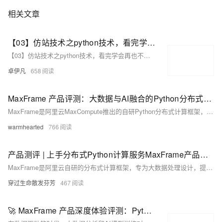
相关文章
【03】仿站技术之python技术，看完学会再也不用去购买收费工具了-修改整体页面做好安卓下载发给客户-并且开始提交网站公安备案-作为APP下载落地页文娱产品一定要备案-包括安卓android下载（简单）-ios苹果plist下载（稍微麻烦一丢丢）-优雅草卓伊凡
【03】仿站技术之python技术，看完学会再也不用去购买收费工具了-修改整体页面做好安卓下载发给客户-并且开始提交网站公安备案-作为APP下载落地页文娱产品一定要备案-包括安卓android下载（简单）-ios苹果plist下载（稍微麻烦一丢丢）-优雅草卓伊凡
卓伊凡
658
MaxFrame 产品评测：大数据与AI融合的Python分布式计算框架
MaxFrame是阿里云MaxCompute推出的自研Python分布式计算框架，支持大规模数据处理与AI应用。它提供类似Pandas的API，简化开发流程，并兼容多种机器学习库，加速模型训练前的数据准备。MaxFrame融合大数据和AI，提升效率、促进协作、增强创新能力。尽管初次配置稍显复杂，但其强大的功能集、性能优化及开放性使其成为现代企业与研究机构的理想选择。未来有望进一步简化使用门槛并加强社区建设。
warmhearted
766
产品测评 | 上手分布式Python计算服务MaxFrame产品最佳实践
MaxFrame是阿里云自研的分布式计算框架，专为大数据处理设计，提供高效便捷的Python开发体验。其主要功能包括Python编程接口、直接利用MaxCompute资源、与MaxCompute Notebook集成及镜像管理功能。本文基于MaxFrame最佳实践，详细介绍了在DataWorks中使用MaxFrame创建数据源、PyODPS节点和MaxFrame会话的过程，并展示了如何通过MaxFrame实现分布式Pandas处理和大语言模型数据处理。测评反馈指出，虽然MaxFrame具备强大的数据处理能力，但在文档细节和新手友好性方面仍有改进空间。
穿过生命散发芬芳
467
🚀 MaxFrame 产品深度体验评测：Python 分布式计算的未来