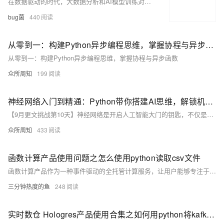
在数据驱动的时代，大数据分析和AI模型训练对数据预处理的效率要求极高。传统的Pandas工具在小数据集下表现出色，但面对大规模数据时力不从心。阿里云推出的Python分布式计算框架MaxFrame，以“Pandas风格”为核心设计理念，旨在降低分布式计算门槛，同时支持超大规模数据处理。MaxFrame不仅保留了Pandas的操作习惯，还通过底层优化实现了高效的分布式调度、内存管理和容错机制，并深度集成阿里云大数据生态。本文将通过实践评测，全面解析MaxFrame的能力与价值，展示其在大数据和AI场景中的卓越表现。
bug菌
440
从零到一：构建Python异步编程思维，掌握协程与异步函数
从零到一：构建Python异步编程思维，掌握协程与异步函数
众所周知
199
神经网络入门到精通：Python带你搭建AI思维，解锁机器学习的无限可能
【9月更文挑战第10天】神经网络是开启人工智能大门的钥匙，不仅是一种技术，更是模仿人脑思考的奇迹。本文从基础概念入手，通过Python和TensorFlow搭建手写数字识别的神经网络，逐步解析数据加载、模型定义、训练及评估的全过程。随着学习深入，我们将探索深度神经网络、卷积神经网络等高级话题，并掌握优化模型性能的方法。通过不断实践，你将能构建自己的AI系统，解锁机器学习的无限潜能。
众所周知
433
函数计算产品使用问题之怎么使用python读取csv文件
函数计算产品作为一种事件驱动的全托管计算服务，让用户能够专注于业务逻辑的编写，而无需关心底层服务器的管理与运维。你可以有效地利用函数计算产品来支撑各类应用场景，从简单的数据处理到复杂的业务逻辑，实现快速、高效、低成本的云上部署与运维。以下是一些关于使用函数计算产品的合集和要点，帮助你更好地理解和应用这一服务。
三分钟热度的鱼
248
实时数仓 Hologres产品使用合集之如何用python将kafka数据写入