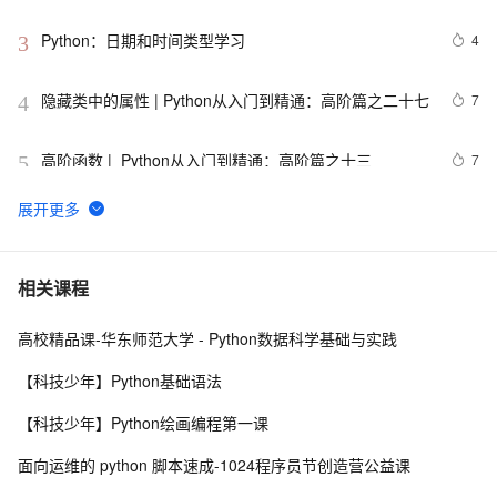
Python：日期和时间类型学习
4
3
隐藏类中的属性 | Python从入门到精通：高阶篇之二十七
7
4
高阶函数 |  Python从入门到精通：高阶篇之十三
7
5
【笔记】Python简明教程
665
6
用 Python 实现你的量化交易策略
11
7
相关课程
高校精品课-华东师范大学 - Python数据科学基础与实践
python_list
669
8
【科技少年】Python基础语法
python——多重继承
677
9
【科技少年】Python绘画编程第一课
python中时间日期格式化符号
442
10
面向运维的 python 脚本速成-1024程序员节创造营公益课