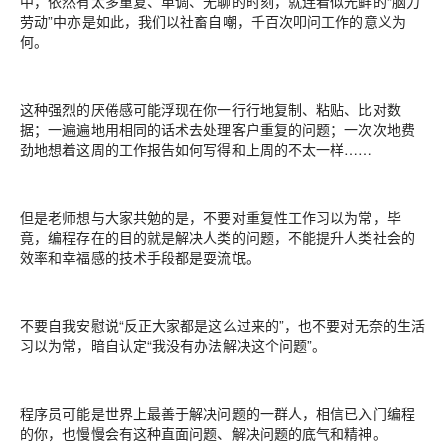
中，依然有太多重复、单调、无聊的时刻，就连看似光鲜的“脑力
劳动”中亦是如此，我们以社畜自嘲，千百次叩问工作的意义为
何。
这种强烈的厌倦感可能浮现在你一行行地复制、粘贴、比对数
据；一遍遍地用相同的话术去处理客户重复的问题；一次次地费
劲地想着这周的工作报告如何写得和上周的不太一样……
但是老师想与大家共勉的是，不要对重复性工作习以为常，毕
竟，编程存在的目的就是解决人类的问题，不能提升人类社会的
效率和幸福感的技术手段都是耍流氓。
不要自我安慰说“反正大家都是这么过来的”，也不要对无奈的生活
习以为常，暗自认定“我没有办法解决这个问题”。
程序员可能是世界上最善于解决问题的一群人，相信已入门编程
的你，也慢慢会有这种直面问题、解决问题的底气和精神。