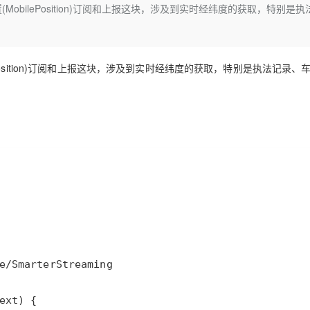
Deepseek-v4-pro
HappyHors
置(MobilePosition)订阅和上报这块，涉及到实时经纬度的获取，特别是执
同享
万小智 AI 建站低至 15元/月
Qoder CN
AI 短剧/漫剧
云原生数据库 
快递物流查询
WordPress
成为服务伙
高校合作
点，立即开启云上创新
覆盖公网/内网、递归/权威、移动APP等全场景解析服务
送.CN域名，送备案服务码
基于千问大模型等，支持代码智能生成、研发智能问答
AI助力短剧
态智能体模型
旗舰 MoE 大模型，百万上下文与顶尖推理能力
图生视频，流
Ubuntu
服务生态伙伴
云工开物
企业应用
Works
Night Plan 支持 Qwen 3.8-Max
云原生大数据计算服务 MaxCompute
AI 办公
容器服务 Kub
NEW
GLM-5.2
Wan2.7-T
Red Hat
Position)订阅和上报这块，涉及到实时经纬度的获取，特别是执法记录、
30+ 款产品免费体验
Data Agent 驱动的一站式 Data+AI 开发治理平台
夜间 5 折，Qwen/Meoo/TokenPlan 客户专享
面向分析的企业级SaaS模式云数据仓库
AI智能应用
提供一站式管
科研合作
视觉 Coding、空间感知、多模态思考等全面升级
1M上下文，专为长程任务能力而生
ERP
堂（旗舰版）
SUSE
智能客服
CRM
防护产品
2个月
自动承接线索
建站小程序
OA 办公系统
AI 应用构建
大模型原生
力提升
财税管理
模板建站
Qoder
大模型服务平台百炼-应用模版
HOT
NEW
面向真实软件
个人版上线、团队版降价；千问3.8-Max首发发尝鲜
丰富多元化的应用模版和解决方案
400电话
定制建站
万有无界
大模型服务平台百炼-智能体
方案
广告营销
模板小程序
的模型效果
灵活可视化地构建企业级 Agent
定制小程序
秒悟
人工智能平台 PAI
APP 开发
云端极速 AI 
新一代 AI 视频生成模型，深度适配广告营销等场景
AI Native 的算法工程平台，一站式完成建模、训练、推理服务部署
建站系统