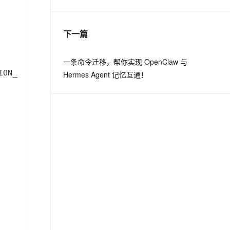
息提取
与 AI 智能体进行实时音视频通话
下一篇
从文本、图片、视频中提取结构化的属性信息
构建支持视频理解的 AI 音视频实时通话应用
t.diy 一步搞定创意建站
构建大模型应用的安全防护体系
一条命令迁移，帮你实现 OpenClaw 与
通过自然语言交互简化开发流程,全栈开发支持
通过阿里云安全产品对 AI 应用进行安全防护
Hermes Agent 记忆互通！