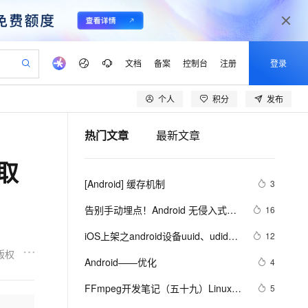
文档
备案
控制台
注册
登录
个人
积分
发布
验
作计划
器
AI 活动
专业服务
服务伙伴合作计划
开发者社区
加入我们
产品动态
服务平台百炼
阿里云 OPC 创新助力计划
热门文章
最新文章
一站式生成采购清单，支持单品或批量购买
io：打造专属 AI 语音助手
S产品伙伴计划（繁花）
峰会
CS
造的大模型服务与应用开发平台
一句话生成原生可编辑精美 PPT 文稿
AI 生产力先锋
Al MaaS 服务伙伴赋能合作
域名
博文
Careers
至高可申请百万元
Qwen3.8-Max 模型上线
获取
开启高性价比 AI 编程新体验
弹性可伸缩的云计算服务
Qwen-Audio-3.0-Realtime 端到端实时语音角色扮演
输入一句话想法, 轻松生成专业的 PPT
先锋实践拓展 AI 生产力的边界
Token 补贴，五大权
计划
海大会
伙伴信用分合作计划
商标
问答
社会招聘
[Android] 缓存机制
3
益加速 OPC 成功
eek-V4-Pro
SS
一键部署幻兽帕鲁游戏服务器
飞天发布时刻
HOT
Open Search 向量检索版支
划
备案
电子书
校园招聘
pSeek-V4-Pro
视频创作，一键激活电商全链路生产力
稳定、安全、高性价比、高性能的云存储服务
一键购买专属联机服务器，轻松开启游戏
所见，即是所愿
持视频检索 Pipeline 功能
更多支持
告别手动埋点！Android 无侵入式数
16
划
公司注册
镜像站
视频生成
语音识别与合成
据采集方案深度解析
专属 QwenPaw
漫剧工坊：一站式动画创作平台
AI 实训营
HOT
应用身份服务 (IDaaS)
iOS上架之android设备uuid、udid使
12
合作伙伴培训与认证
划
上云迁移
站生成，高效打造优质广告素材
全接入的云上超级电脑
从聊天伙伴进化为能主动干活的本地数字员工
快速生产连贯的高质量长漫剧
从基础到进阶，Agent 创客手把手教你
OpenClaw 管理能力上线
用教程
版权
lScope
我要反馈
e-1.1-T2V
Qwen3-TTS-Flash
Android——优化
4
查询合作伙伴
n Alibaba Cloud ISV 合作
代维服务
建企业门户网站
10 分钟搭建微信、支付宝小程序
MaxCompute MaxFrame 提
畅细腻的高质量视频
离线语音合成大模型，多语言方言自适应，低延迟高稳定
创新加速
FFmpeg开发笔记（五十九）Linux编
ope
登录合作伙伴管理后台
5
我要建议
站，无忧落地极速上线
以可视化方式快速构建移动和 PC 门户网站
国内短信简单易用，安全可靠，秒级触达，全球覆盖200+国家和地区。
高效部署网站，快速应用到小程序
供自动弹性内存功能
译ijkplayer的Android平台so库