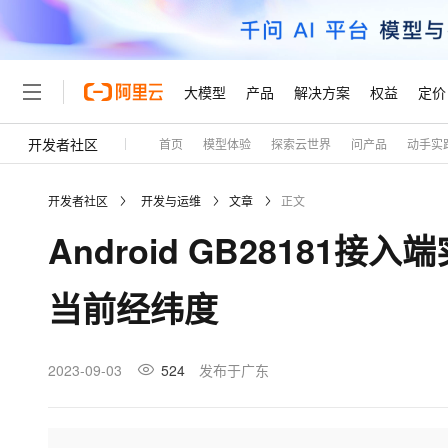
大模型
产品
解决方案
权益
定价
开发者社区
首页
模型体验
探索云世界
问产品
动手实
大模型
产品
解决方案
权益
定价
云市场
伙伴
服务
了解阿里云
精选产品
精选解决方案
普惠上云
产品定价
精选商城
成为销售伙伴
售前咨询
为什么选择阿里云
千问AI平台
开发者社区
开发与运维
文章
正文
了解云产品的定价详情
大模型服务平台百炼
千问办公，解锁你的工作
普惠上云 官方力荐
分销伙伴
在线服务
网站建设
什么是云计算
大
Android GB28181
大模型服务与应用平台
企业级Agent产品，直接
云服务器38元/年起，超
咨询伙伴
多端小程序
技术领先
云上成本管理
售后服务
轻量应用服务器
Agency Agents：拥
官方推荐返现计划
大模型
精选产品
精选解决方案
Salesforce 国际版订阅
稳定可靠
当前经纬度
管理和优化成本
推荐新用户得奖励，单订单
销售伙伴合作计划
自助服务
友盟天域
安全合规
人工智能与机器学习
AI
文本生成
云数据库 RDS
HappyHorse 打造一
云工开物
无影生态合作计划
在线服务
观测云
分析师报告
高校专属算力普惠，学生认
计算
互联网应用开发
2023-09-03
524
发布于广东
Qwen3.8-Max
HOT
Salesforce On Alibaba C
工单服务
Tuya 物联网平台阿里云
研究报告与白皮书
人工智能平台 PAI
快速拥有专属 OpenClaw
大模
Consulting Partner 合
大数据
容器
智能体时代全能旗舰模型
免费试用
短信专区
一站式AI开发、训练和推
蓝凌 OA
AI 大模型销售与服务生
现代化应用