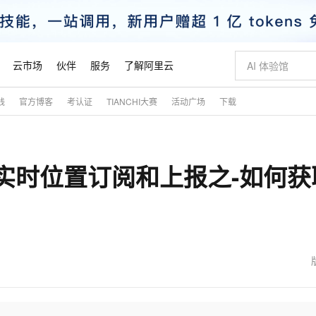
云市场
伙伴
服务
了解阿里云
践
官方博客
考认证
TIANCHI大赛
活动广场
下载
AI 特惠
数据与 API
成为产品伙伴
企业增值服务
最佳实践
价格计算器
AI 场景体
基础软件
产品伙伴合
阿里云认证
市场活动
配置报价
大模型
自助选配和估算价格
新方式
睿译宝，AI翻译排版一步到位
智启 AI 普惠权益
产品生态集成认证中心
企业支持计划
云上春晚
域名与网站
千问官方 MaaS 平台，为开发者和 Agent 而生，新用户赠送 1 亿 + tokens 额度
Qwen Aud
AI Coding
阿里云Maa
2026 阿里云
云服务器 E
为企业打
数据集
Windows
大模型认证
模型
NEW
NEW
接入端实时位置订阅和上报之-如何
交付可用成果
值低价云产品抢先购
上传文档即自动完成翻译和格式还原
至高享 1亿+免费 tokens，加速 Al 应用落地
提供智能易用的域名与建站服务
智能编程，一键
安全可靠、
产品生态伙伴
专家技术服务
云上奥运之旅
弹性计算合作
阿里云中企出
手机三要素
宝塔 Linux
全部认证
价格优势
有专属领域专家
GLM-5.2：长任务时代开源旗舰模型
阿里云 OPC 创新助力计划
千问大模型
即刻拥有 DeepS
AI 电商营销
对象存储 O
大模型
产品生态伙伴工作台
企业增值服务台
云栖战略参考
云存储合作计
云栖大会
身份实名认证
CentOS
训练营
推动算力普惠，释放技术红利
最高返9万
多领域专家智能体,一键组建 AI 虚拟交付团队
快速构建应用程序和网站，即刻迈出上云第一步
至高百万元 Token 补贴，加速一人公司成长
多元化、高性能、安全可靠的大模型服务
真正可用的 1M 上下文,一次完成代码全链路开发
轻松解锁专属 Dee
从图文生成到
云上的中国
数据库合作计
活动全景
短信
Docker
图片和
站式影视创作平台
Hermes Agent，打造自进化智能体
Token Plan 模型订阅计划
数字证书管理服务（原SSL证书）
5 分钟轻松部署
AI 广告创作
无影云电脑
企业成长
NEW
信息公告
看见新力量
云网络合作计
OCR 文字识别
JAVA
证享300元代金券
可视化编排打通从文字构思到成片全链路闭环
全托管，含MySQL、PostgreSQL、SQL Server、MariaDB多引擎
自主进化，持久记忆，越用越聪明
Qwen3.8-Max 首发尝鲜，限时加量 10 倍，夜间低至2折
实现全站HTTPS，呈现可信的WEB访问
图文、视频一
随时随地安
魔搭 Mode
Kimi-K3
HappyHors
NEW
loud
服务实践
官网公告
金融模力时刻
Salesforce O
版
发票查验
全能环境
Claude Code + GStack 打造工程团队
千问办公，限时限量积分加倍
Qoder
低代码高效构
AI 建站
短信服务
型
NEW
作计划
Kimi 最新旗舰模型，长程编程与推理利器
让文字生成流
计划
创新中心
魔搭 ModelSc
健康状态
理服务
让AI从“聊天伙伴”进化为能干活的“数字员工”
安装技能 GStack，拥有专属 AI 工程团队
你的AI工作搭子，覆盖日常办公高频场景
面向真实软件的智能体编程平台
0 代码专业建
客户案例
天气预报查询
操作系统
态合作计划