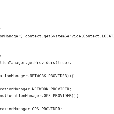
AI 应用
10分钟微调：让0.6B模型媲美235B模
多模态数据信
型
依托云原生高可用架构,实现Dify私有化部署
用1%尺寸在特定领域达到大模型90%以上效果
一个 AI 助手
超强辅助，Bol
即刻拥有 DeepSeek-R1 满血版
在企业官网、通讯软件中为客户提供 AI 客服
多种方案随心选，轻松解锁专属 DeepSeek