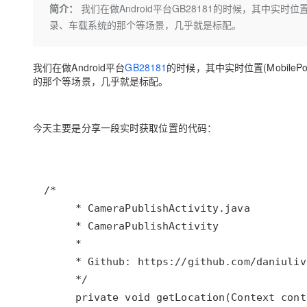
存储
天池大赛
Qwen3.7-Plus
简介：
我们在做Android平台GB28181的时候，其中实时位
云解析DNS
解决方案免费试用 新老
电子合同
录、车载系统的那个等场景，几乎就是标配。
最高领取价值200元试用
能看、能想、能动手的多模
安全
网络与CDN
AI 算法大赛
畅捷通
大数据开发治理平台 Data
AI 产品 免费试用
网络
安全
云开发大赛
Qwen3-VL-Plus
Tableau 订阅
我们在做Android平台
GB28181
的时候，其中实时位置(Mobile
1亿+ 大模型 tokens 和 
的那个等场景，几乎就是标配。
可观测
入门学习赛
中间件
AI空中课堂在线直播课
云防火墙
140+云产品 免费试用
上云与迁云
云原生的云上边界网络安全
产品新客免费试用，最长1
数据库
生态解决方案
今天主要是分享一段实时获取位置的代码：
大模型服务
企业出海
大模型ACA认证体验
大数据计算
助力企业全员 AI 认知与能
行业生态解决方案
千问AI平台-Token Plan
政企业务
媒体服务
开发者生态解决方案
企业服务与云通信
千问AI平台-模型体验
AI 开发和 AI 应用解决
在线体验全尺寸、多种模态
域名与网站
Happy 系列大模型
终端用户计算
Serverless
开发工具