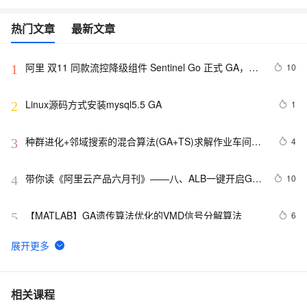
热门文章
最新文章
阿里 双11 同款流控降级组件 Sentinel Go 正式 GA，助
10
1
力云原生服务稳稳稳
Linux源码方式安装mysql5.5 GA
1
2
种群进化+邻域搜索的混合算法(GA+TS)求解作业车间调
4
3
度问题(JSP)-算法介绍
带你读《阿里云产品六月刊》——八、ALB一键开启GA
10
4
实现应用加速
【MATLAB】GA遗传算法优化的VMD信号分解算法
6
5
回归预测 | MATLAB实现GA-LSTM遗传算法优化长短期
6
6
记忆网络的数据多输入单输出回归预测
【Deep Learning 1】GA遗传算法
3
7
相关课程