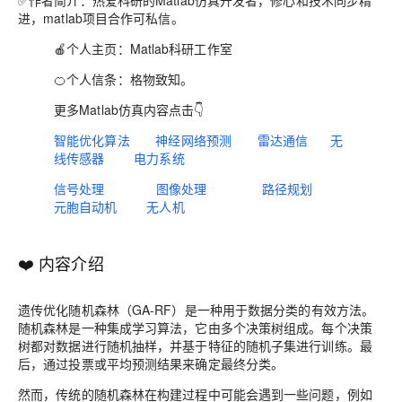
✅作者简介：热爱科研的Matlab仿真开发者，修心和技术同步精
进，matlab项目合作可私信。
🍎个人主页：
Matlab科研工作室
🍊个人信条：格物致知。
更多Matlab仿真内容点击👇
智能优化算法
神经网络预测
雷达通信
无
线传感器
电力系统
信号处理
图像处理
路径规划
元胞自动机
无人机
❤️
内容介绍
遗传优化随机森林（GA-RF）是一种用于数据分类的有效方法。
随机森林是一种集成学习算法，它由多个决策树组成。每个决策
树都对数据进行随机抽样，并基于特征的随机子集进行训练。最
后，通过投票或平均预测结果来确定最终分类。
然而，传统的随机森林在构建过程中可能会遇到一些问题，例如