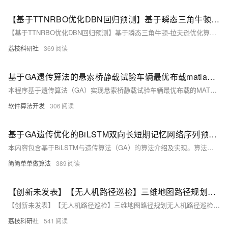
【基于TTNRBO优化DBN回归预测】基于瞬态三角牛顿-拉夫逊优化算法（TTNRBO）优化深度信念网络（DBN）数据回归预测研究（Matlab代码实现）
【基于TTNRBO优化DBN回归预测】基于瞬态三角牛顿-拉夫逊优化算法（TTNRBO）优化深度信念网络（DBN）数据回归预测研究（Matlab代码实现）
荔枝科研社
369
基于GA遗传算法的悬索桥静载试验车辆最优布载matlab仿真
本程序基于遗传算法（GA）实现悬索桥静载试验车辆最优布载的MATLAB仿真（2022A版）。目标是自动化确定车辆位置，使加载效率ηq满足0.95≤ηq≤1.05且尽量接近1，同时减少车辆数量与布载时间。核心原理通过优化模型平衡最小车辆使用与ηq接近1的目标，并考虑桥梁载荷、车辆间距等约束条件。测试结果展示布载方案的有效性，适用于悬索桥承载能力评估及性能检测场景。
软件算法开发
306
基于GA遗传优化的BiLSTM双向长短期记忆网络序列预测算法matlab仿真,对比BiLSTM和LSTM
本内容包含基于BiLSTM与遗传算法（GA）的算法介绍及实现。算法通过MATLAB2022a/2024b运行，核心为优化BiLSTM超参数（如学习率、神经元数量），提升预测性能。LSTM解决传统RNN梯度问题，捕捉长期依赖；BiLSTM双向处理序列，融合前文后文信息，适合全局信息任务。附完整代码（含注释）、操作视频及无水印运行效果预览，适用于股票预测等场景，精度优于单向LSTM。
简简单单做算法
389
【创新未发表】【无人机路径巡检】三维地图路径规划无人机路径巡检GWO孙发、IGWO、GA、PSO、NRBO五种智能算法对比版灰狼算法遗传研究（Matlab代码实现）
【创新未发表】【无人机路径巡检】三维地图路径规划无人机路径巡检GWO孙发、IGWO、GA、PSO、NRBO五种智能算法对比版灰狼算法遗传研究（Matlab代码实现）
荔枝科研社
541