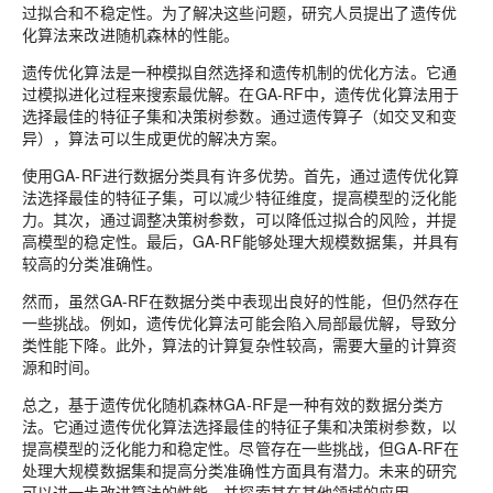
过拟合和不稳定性。为了解决这些问题，研究人员提出了遗传优
化算法来改进随机森林的性能。
遗传优化算法是一种模拟自然选择和遗传机制的优化方法。它通
过模拟进化过程来搜索最优解。在GA-RF中，遗传优化算法用于
选择最佳的特征子集和决策树参数。通过遗传算子（如交叉和变
异），算法可以生成更优的解决方案。
使用GA-RF进行数据分类具有许多优势。首先，通过遗传优化算
法选择最佳的特征子集，可以减少特征维度，提高模型的泛化能
力。其次，通过调整决策树参数，可以降低过拟合的风险，并提
高模型的稳定性。最后，GA-RF能够处理大规模数据集，并具有
较高的分类准确性。
然而，虽然GA-RF在数据分类中表现出良好的性能，但仍然存在
一些挑战。例如，遗传优化算法可能会陷入局部最优解，导致分
类性能下降。此外，算法的计算复杂性较高，需要大量的计算资
源和时间。
总之，基于遗传优化随机森林GA-RF是一种有效的数据分类方
法。它通过遗传优化算法选择最佳的特征子集和决策树参数，以
提高模型的泛化能力和稳定性。尽管存在一些挑战，但GA-RF在
处理大规模数据集和提高分类准确性方面具有潜力。未来的研究
可以进一步改进算法的性能，并探索其在其他领域的应用。