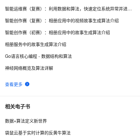
智能运维赛（复赛）：利用数据和算法，快速定位系统异常并进行根因分析
Python实现GA(遗传算法)对SVM分类模型参数的优化
12
8
智能创作赛（复赛）：相册应用中的视频故事生成算法介绍
阿里云CDN：全球加速网络的实践创新与价值解析
6
9
智能创作赛（初赛）：相册应用中的故事生成算法介绍
混合算法(GA+TS)求解作业车间调度问题(JSP)-禁忌搜索
6
10
相册服务中的故事生成算法介绍
部分
Go语言核心编程 - 数据结构和算法
神经网络概览及算法详解
查看更多
相关电子书
数据+算法定义新世界
袋鼠云基于实时计算的反黄牛算法