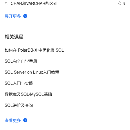
CHAR和VARCHAR的区别 
8
5
在 MySQL 中使用 CHAR
7
6
MySQL - CHAR_LENGTH 和 LENGTH 区别
5
7
相关课程
如何在 PolarDB-X 中优化慢 SQL
CString,int,string,char*之间的转换
3
8
SQL完全自学手册
面试题：char和varchar的区别？
2
9
SQL Server on Linux入门教程
【C++】std::string 转换成非const类型 char* 的三种方法
2
10
SQL入门与实践
记录
数据库及SQL/MySQL基础
SQL进阶及查询
查看更多