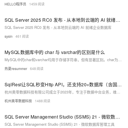
HELLO程序员
1459
SQL Server 2025 RC0 发布 - 从本地到云端的 AI 就绪企业数据库
SQL Server 2025 RC0 发布 - 从本地到云端的 AI 就绪企业数据库
sysin
461
MySQL数据库中的 char 与 varchar的区别是什么
MySQL中的char和varchar均用于存储字符串，但有显著区别。char为定长类型，固定长度，存储空间始终为设定值，适合长度固定的数据如手机号。varchar为变长类型，仅占用实际数据所需空间，适合长度不固定的内容如用户名。二者在性能与空间利用上各有优劣，应根据实际场景合理选择。
热夏resummer
648
SqlRest让SQL秒变Http API，还支持20+数据库（含国产数据库）
杭州奥零数据科技有限公司成立于2023年，专注于数据中台业务，维护开源项目AllData并提供商业版解决方案。AllData提供数据集成、存储、开发、治理及BI展示等一站式服务，支持AI大模型应用，助力企业高效利用数据价值。
杭州奥零数据科技
1488
SQL Server Management Studio (SSMS) 21 - 微软数据库管理工具
SQL Server Management Studio (SSMS) 21 - 微软数据库管理工具