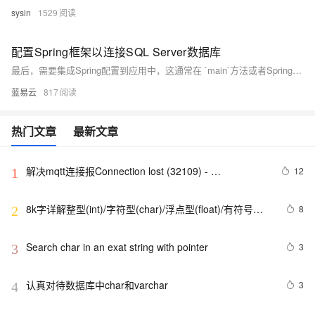
sysin
1529
配置Spring框架以连接SQL Server数据库
最后，需要集成Spring配置到应用中，这通常在 `main`方法或者Spring Boot的应用配置类中通过加载XML配置或使用注解来实现。
蓝易云
817
热门文章
最新文章
解决mqtt连接报Connection lost (32109) - 
12
1
java.lang.IllegalArgumentException: Invalid UTF-8 
char: [a]错误问题
8k字详解整型(int)/字符型(char)/浮点型(float)/有符号
8
2
(signed)/无符号(unsigned)数据在内存中的存储【程序员
内功修炼/C语言】
Search char in an exat string with pointer
3
3
认真对待数据库中char和varchar
3
4