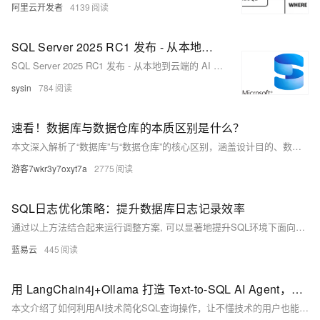
阿里云开发者
4139
SQL Server 2025 RC1 发布 - 从本地到云端的 AI 就绪企业数据库
SQL Server 2025 RC1 发布 - 从本地到云端的 AI 就绪企业数据库
sysin
784
速看！数据库与数据仓库的本质区别是什么？
本文深入解析了“数据库”与“数据仓库”的核心区别，涵盖设计目的、数据结构、使用场景、性能优化和数据更新五个维度。数据库主要用于支持实时业务操作，强调事务处理效率；数据仓库则面向企业分析决策，注重海量数据的整合与查询性能。二者在企业中各司其职，缺一不可。
游客7wkr3y7oxyt7a
2775
SQL日志优化策略：提升数据库日志记录效率
通过以上方法结合起来运行调整方案, 可以显著地提升SQL环境下面向各种搜索引擎服务平台所需要满足标准条件下之数据库登记作业流程综合表现; 同时还能确保系统稳健运行并满越用户体验预期目标.
蓝易云
445
用 LangChain4j+Ollama 打造 Text-to-SQL AI Agent，数据库想问就问
本文介绍了如何利用AI技术简化SQL查询操作，让不懂技术的用户也能轻松从数据库中获取信息。通过本地部署PostgreSQL数据库和Ollama模型，结合Java代码，实现将自然语言问题自动转换为SQL查询，并将结果以易懂的方式呈现。整个流程简单直观，适合初学者动手实践，同时也展示了AI在数据查询中的潜力与局限。