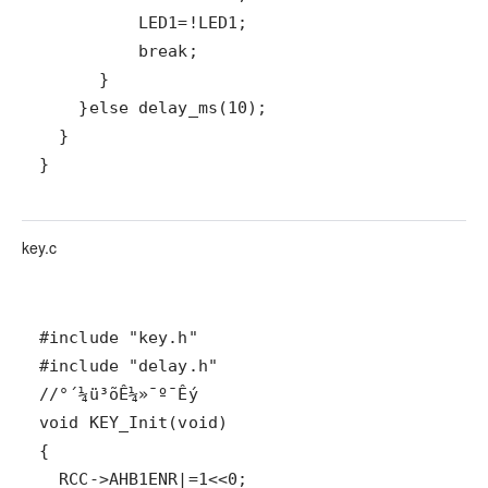
}
key.c