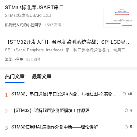
STM32标准库USART串口
STM32标准库USART串口
热爱嵌入式的小佳同学
1597
【STM32开发入门】温湿度监测系统实战：SPI LCD显示、HAL库应用、GPIO配置、UART中断接收、ADC采集与串口通信全解析
SPI（Serial Peripheral Interface）是一种同步串行通信接口，常用于微控制器与外围设备间的数据传输。SPI LCD是指使用SPI接口与微控制器通信的液晶显示屏。这类LCD通常具有较少的引脚（通常4个：MISO、MOSI、SCK和SS），因此在引脚资源有限的系统中非常有用。通过SPI协议，微控制器可以向LCD发送命令和数据，控制显示内容和模式。
笨笨小乌龟
922
热门文章
最新文章
STM32：串口通信(串口发送)(内含：1.接线图+2.实物图
48
1
+3.代码部分)
【STM32】详解超声波测距模块工作原理
4
2
STM32使用HAL库操作外部中断——理论讲解 
5
3