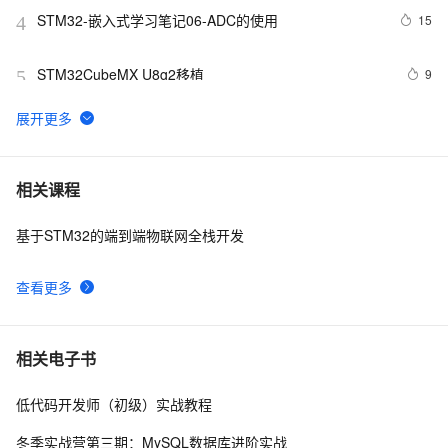
STM32-嵌入式学习笔记06-ADC的使用
15
4
STM32CubeMX U8g2移植
9
5
stm32读取BH1750光照传感器
5
6
【STM32 .Net MF开发板学习-14】红外遥控器编码识别
5
7
相关课程
基于STM32的端到端物联网全栈开发
嵌入式 STM32 SHT31温湿度传感器
8
8
查看更多
基于STM32的智能城市环境监测系统设计与实现
2
9
STM32学习笔记：读写内部Flash（介绍+附代码）
4
10
相关电子书
低代码开发师（初级）实战教程
冬季实战营第三期：MySQL数据库进阶实战