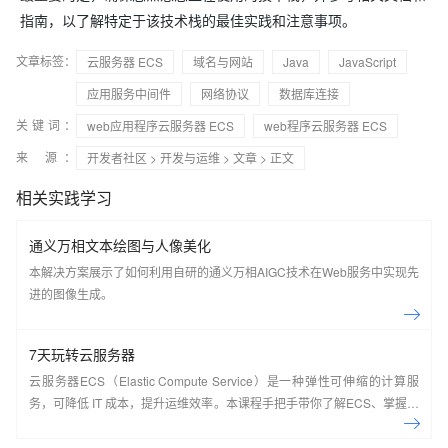
指南，以了解特定于该技术栈的最佳实践和注意事项。
文章标签：
云服务器 ECS
域名与网站
Java
JavaScript
应用服务中间件
网络协议
数据库连接
关键词：
web应用程序云服务器 ECS
web程序云服务器 ECS
来 源：
开发者社区
>
开发与运维
>
文章
> 正文
相关实践学习
通义万相文本绘图与人像美化
本解决方案展示了如何利用自研的通义万相AIGC技术在Web服务中实现先
进的图像生成。
7天玩转云服务器
云服务器ECS（Elastic Compute Service）是一种弹性可伸缩的计算服
务，可降低 IT 成本，提升运维效率。本课程手把手带你了解ECS、掌握基
本操作、动手实操快照管理、镜像管理等。了解产品详
情:&nbsp;https://www.aliyun.com/product/ecs