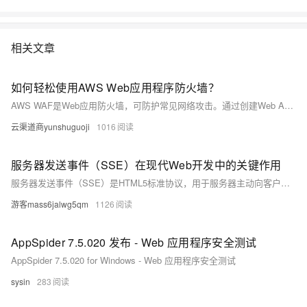
相关文章
如何轻松使用AWS Web应用程序防火墙？
AWS WAF是Web应用防火墙，可防护常见网络攻击。通过创建Web ACL并设置规则，保护CloudFront、API网关、负载均衡器等资源。支持自定义规则与OWASP预定义规则集，结合CloudWatch实现监控日志，提升应用安全性和稳定性。
云渠道商yunshuguoji
1016
服务器发送事件（SSE）在现代Web开发中的关键作用
服务器发送事件（SSE）是HTML5标准协议，用于服务器主动向客户端推送实时数据，适合单向通信场景。相比WebSocket，SSE更简洁高效，基于HTTP协议，具备自动重连、事件驱动等特性。常见应用场景包括实时通知、新闻推送、数据分析等。通过Apipost等工具可轻松调试SSE，助力开发者构建高效实时Web应用。示例中，电商平台利用SSE实现秒杀活动通知，显著减少延迟并简化架构。掌握SSE技术，能大幅提升用户体验与开发效率。
游客mass6jalwg5qm
1126
AppSpider 7.5.020 发布 - Web 应用程序安全测试
AppSpider 7.5.020 for Windows - Web 应用程序安全测试
sysin
283