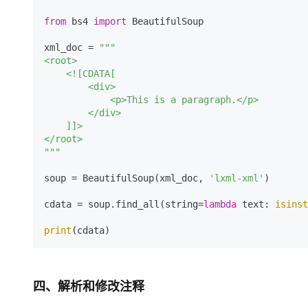
from
 bs4 
import
 BeautifulSoup

xml_doc = 
"""

<root>

    <![CDATA[

        <div>

            <p>This is a paragraph.</p>

        </div>

    ]]>

</root>

"""
soup = BeautifulSoup(xml_doc, 
'lxml-xml'
)

cdata = soup.find_all(string=
lambda
 text: 
isinst
print
四、解析和修改注释