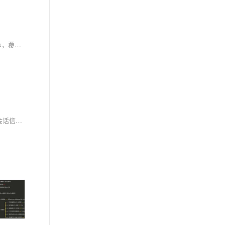
本文深入解析Python中12个核心数据处理模块，涵盖csv、pandas、pickle、shelve、struct、configparser、xml、numpy、array、sqlite3和msgpack，覆盖表格处理、序列化、配置管理、科学计算等六大场景，结合真实案例与决策树，助你高效应对各类数据挑战。（238字）
Cookies与Session是Python爬虫中实现状态保持的核心。Cookies由服务器发送、客户端存储，用于标识用户；Session则通过唯一ID在服务端记录会话信息。二者协同实现登录模拟与数据持久化。