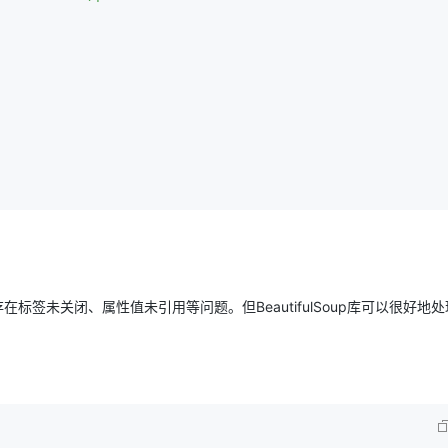
AI 应用
10分钟微调：让0.6B模型媲美235B模
多模态数据信
型
依托云原生高可用架构,实现Dify私有化部署
用1%尺寸在特定领域达到大模型90%以上效果
一个 AI 助手
超强辅助，Bol
即刻拥有 DeepSeek-R1 满血版
在企业官网、通讯软件中为客户提供 AI 客服
多种方案随心选，轻松解锁专属 DeepSeek
标签未关闭、属性值未引用等问题。但BeautifulSoup库可以很好地