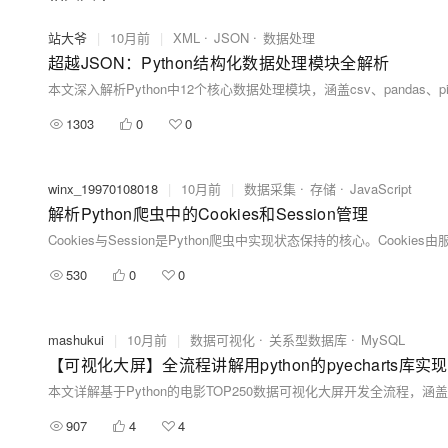
站大爷
|
10月前
|
XML
JSON
数据处理
超越JSON：Python结构化数据处理模块全解析
1303
0
0
winx_19970108018
|
10月前
|
数据采集
存储
JavaScript
解析Python爬虫中的Cookies和Session管理
530
0
0
mashukui
|
10月前
|
数据可视化
关系型数据库
MySQL
【可视化大屏】全流程讲解用python的pyechart
907
4
4