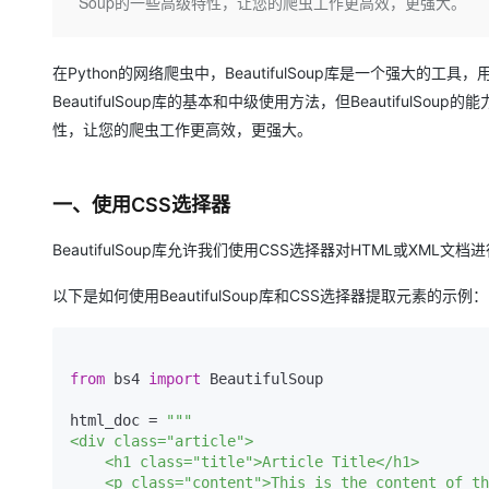
存储
天池大赛
Soup的一些高级特性，让您的爬虫工作更高效，更强大。
Qwen3.7-Plus
云解析DNS
解决方案免费试用 新老
电子合同
最高领取价值200元试用
能看、能想、能动手的多模
安全
网络与CDN
AI 算法大赛
畅捷通
在Python的网络爬虫中，BeautifulSoup库是一个强大
大数据开发治理平台 Data
AI 产品 免费试用
网络
安全
云开发大赛
Qwen3-VL-Plus
Tableau 订阅
BeautifulSoup库的基本和中级使用方法，但BeautifulSo
1亿+ 大模型 tokens 和 
可观测
入门学习赛
性，让您的爬虫工作更高效，更强大。
中间件
AI空中课堂在线直播课
云防火墙
140+云产品 免费试用
上云与迁云
云原生的云上边界网络安全
产品新客免费试用，最长1
数据库
生态解决方案
一、使用CSS选择器
大模型服务
企业出海
大模型ACA认证体验
大数据计算
助力企业全员 AI 认知与能
行业生态解决方案
BeautifulSoup库允许我们使用CSS选择器对HTML或X
千问AI平台-Token Plan
政企业务
媒体服务
开发者生态解决方案
以下是如何使用BeautifulSoup库和CSS选择器提取元素的示例：
企业服务与云通信
千问AI平台-模型体验
AI 开发和 AI 应用解决
在线体验全尺寸、多种模态
域名与网站
from
 bs4 
import
 BeautifulSoup

Happy 系列大模型
终端用户计算
html_doc = 
"""

<div class="article">

Serverless
    <h1 class="title">Article Title</h1>

    <p class="content">This is the content of the article.</p>

开发工具