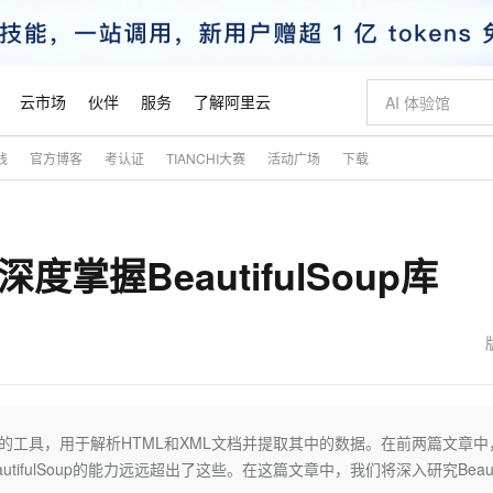
云市场
伙伴
服务
了解阿里云
践
官方博客
考认证
TIANCHI大赛
活动广场
下载
AI 特惠
数据与 API
成为产品伙伴
企业增值服务
最佳实践
价格计算器
AI 场景体
基础软件
产品伙伴合
阿里云认证
市场活动
配置报价
大模型
自助选配和估算价格
步到位
智启 AI 普惠权益
产品生态集成认证中心
企业支持计划
云上春晚
域名与网站
Qwen Audio：打造专属 AI 语音助手
千问官方 MaaS 平台，为开发者和 Agent 而生，新用户赠送 1 亿 + tokens 额度
一句话生成原生
AI Coding
阿里云Maa
2026 阿里云
云服务器 E
为企业打
数据集
Windows
大模型认证
模型
NEW
NEW
度掌握BeautifulSoup库
格式还原
值低价云产品抢先购
至高享 1亿+免费 tokens，加速 Al 应用落地
提供智能易用的域名与建站服务
Qwen-Audio-3.0-Realtime 端到端实时语音角色扮演
输入一句话想法,
智能编程，一键
安全可靠、
产品生态伙伴
专家技术服务
云上奥运之旅
弹性计算合作
阿里云中企出
手机三要素
宝塔 Linux
全部认证
价格优势
开源旗舰模型
即刻拥有 DeepSeek-V4-Pro
阿里云 OPC 创新助力计划
千问大模型
一键部署幻兽
AI 电商营销
对象存储 O
大模型
产品生态伙伴工作台
企业增值服务台
云栖战略参考
云存储合作计
云栖大会
身份实名认证
CentOS
训练营
推动算力普惠，释放技术红利
最高返9万
真正可用的 1M 上下文,一次完成代码全链路开发
快速构建应用程序和网站，即刻迈出上云第一步
轻松解锁专属 DeepSeek-V4-Pro
至高百万元 Token 补贴，加速一人公司成长
多元化、高性能、安全可靠的大模型服务
一键购买专属
从图文生成到
云上的中国
数据库合作计
活动全景
短信
Docker
图片和
自进化智能体
5 分钟轻松部署专属 QwenPaw
Token Plan 模型订阅计划
数字证书管理服务（原SSL证书）
高效搭建 AI
AI 广告创作
无影云电脑
企业成长
NEW
HOT
信息公告
看见新力量
云网络合作计
OCR 文字识别
JAVA
越聪明
证享300元代金券
全托管，含MySQL、PostgreSQL、SQL Server、MariaDB多引擎
Qwen3.8-Max 首发尝鲜，限时加量 10 倍，夜间低至2折
实现全站 HTTPS，呈现可信的 Web 访问
从聊天伙伴进化为能主动干活的本地数字员工
图文、视频一
随时随地安
魔搭 Mode
Kimi-K3
HappyHors
NEW
loud
服务实践
官网公告
金融模力时刻
Salesforce O
版
发票查验
全能环境
Claude Code + GStack 打造工程团队
千问办公，限时限量积分加倍
Qoder
低代码高效构
AI 建站
短信服务
是一个强大的工具，用于解析HTML和XML文档并提取其中的数据。在前两篇文章
型
NEW
作计划
Kimi 最新旗舰模型，长程编程与推理利器
让文字生成流
计划
创新中心
魔搭 ModelSc
健康状态
理服务
让AI从“聊天伙伴”进化为能干活的“数字员工”
安装技能 GStack，拥有专属 AI 工程团队
你的AI工作搭子，覆盖日常办公高频场景
面向真实软件的智能体编程平台
0 代码专业建
utifulSoup的能力远远超出了这些。在这篇文章中，我们将深入研究Beauti
客户案例
天气预报查询
操作系统
态合作计划