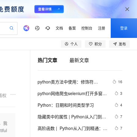
文档
备案
控制台
注册
登录
个人
积分
发布
验
作计划
器
AI 活动
专业服务
服务伙伴合作计划
开发者社区
加入我们
产品动态
服务平台百炼
阿里云 OPC 创新助力计划
热门文章
最新文章
一站式生成采购清单，支持单品或批量购买
可编辑精美 PPT 文稿
S产品伙伴计划（繁花）
峰会
CS
造的大模型服务与应用开发平台
Agency Agents：拥有专属领域专家
AI 生产力先锋
Al MaaS 服务伙伴赋能合作
域名
博文
Careers
PolarDB Agentic Database
至高可申请百万元
 轻松生成专业的 PPT
开启高性价比 AI 编程新体验
弹性可伸缩的云计算服务
先锋实践拓展 AI 生产力的边界
发布
多领域专家智能体,一键组建 AI 虚拟交付团队
Token 补贴，五大权
计划
海大会
伙伴信用分合作计划
商标
问答
社会招聘
python类方法中使用：修饰符
16
益加速 OPC 成功
帕鲁游戏服务器
SS
HappyHorse 打造一站式影视创作平台
飞天发布时刻
HOT
秒悟 Meoo CLI 支持一键部
划
备案
电子书
校园招聘
@staticmethod和@classmethod的
联机服务器，轻松开启游戏
视频创作，一键激活电商全链路生产力
稳定、安全、高性价比、高性能的云存储服务
所见，即是所愿
署项目至阿里云账号
可视化编排打通从文字构思到成片全链路闭环
更多支持
python网络爬虫selenium打开多窗口
3
版权
作用与区别，还有装饰器@property
划
公司注册
镜像站
视频生成
语音识别与合成
与切换页面
 智能体与工作流应用
漫剧工坊：一站式动画创作平台
AI 实训营
的使用
Flink OSS 支持
Python：日期和时间类型学习
4
合作伙伴培训与认证
划
上云迁移
站生成，高效打造优质广告素材
全接入的云上超级电脑
通过阿里云百炼高效搭建AI应用,助力高效开发
快速生产连贯的高质量长漫剧
从基础到进阶，Agent 创客手把手教你
AssumeRole 角色自定义
lScope
我要反馈
e-1.1-T2V
Qwen3-TTS-Flash
隐藏类中的属性 | Python从入门到精
7
查询合作伙伴
n Alibaba Cloud ISV 合作
代维服务
建企业门户网站
10 分钟搭建微信、支付宝小程序
中，我
百炼 Qwen3.7-Flash 系列模
通：高阶篇之二十七
畅细腻的高质量视频
离线语音合成大模型，多语言方言自适应，低延迟高稳定
创新加速
高阶函数 |  Python从入门到精通：高
ope
登录合作伙伴管理后台
7
我要建议
站，无忧落地极速上线
以可视化方式快速构建移动和 PC 门户网站
国内短信简单易用，安全可靠，秒级触达，全球覆盖200+国家和地区。
高效部署网站，快速应用到小程序
型发布
ful
阶篇之十三