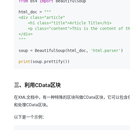
from
 bs4 
import
 BeautifulSoup

html_doc = 
"""

<div class="article"

    <h1 class="title">Article Title</h1>

    <p class="content">This is the content of the article.</p>

</div>

"""
soup = BeautifulSoup(html_doc, 
'html.parser'
)

print
三、利用CData区块
在XML文档中，有一种特殊的区块叫做CData区块，它可以包含任何
和处理CData区块。
以下是一个示例：