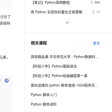
安全
【笔记】Python简明教程
我要投诉
e-1.1-I2V
Cosyvoice-V3-Flash
665
PolarDB
上云场景组合购
伴
Qoder CN V1.7.0 发布
漫剧创作，剧本、分镜、视频高效生成
100%兼容MySQL、PostgreSQL，兼容Oracle，支持集中和分布式
覆盖90%+业务场景，专享组合折扣价
畅自然，细节丰富
高表现力语音合成大模型，语音克隆听感自然
VPN
用 Python 实现你的量化交易策略
11
经讨论了
ernetes 版 ACK
云聚AI 严选权益
云安全中心 AI BAS 智能自动
SSL 证书
python_list
669
2V
Fun-ASR
些高级特
，一键激活高效办公新体验
理容器应用的 K8s 服务
精选AI产品，从模型到应用全链提效
化模拟渗透攻击产品发布
文戏情感细腻自然，动作戏激烈拳拳到肉，实现更强表演能力
支持中英文自由切换，具备更强的噪声鲁棒性
堡垒机
python——多重继承
677
AI 用量加速计划
DataWorks ChatBI 会话支持
防火墙
、识别商机，让客服更高效、服务更出色。
python中时间日期格式化符号
新老同享，达量后返
上传临时文件分析
442
相关课程
更多
主机安全
应用
高校精品课-华东师范大学 - Python数据科学基础与实践
何元素。
千问办公
NEW
AI 应用及服务市场
的智能体编程平台
一站式AI生产力平台
【科技少年】Python基础语法
AI 应用
伶鹊
【科技少年】Python绘画编程第一课
企业级人与Agent协作平台，接入和调度多个数字员工
智能客服平台，对话机器人、对话分析、智能外呼
大模型
面向运维的 python 脚本速成-1024程序员节创造营公益课
大模型服务平台百炼 - 全妙
自然语言处理
Python 脚本入门
应用创作平台
多模态内容创作工具，已接入 DeepSeek
数据标注
Python 脚本进阶
机器学习