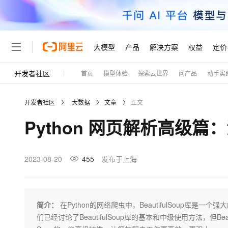
大模型
产品
解决方案
权益
定价
开发者社区
首页
模型体验
探索云世界
问产品
动手实
大模型
产品
解决方案
权益
定价
云市场
伙伴
服务
了解阿里云
精选产品
精选解决方案
普惠上云
产品定价
精选商城
成为销售伙伴
售前咨询
为什么选择阿里云
千问AI平台
开发者社区
大数据
文章
正文
了解云产品的定价详情
大模型服务平台百炼
睿译宝，AI翻译排版一
普惠上云 官方力荐
分销伙伴
在线服务
网站建设
什么是云计算
大
Python 网页解析高级篇：深
大模型服务与应用平台
上传文档即自动完成翻译和
云服务器38元/年起，超
咨询伙伴
多端小程序
技术领先
云上成本管理
售后服务
轻量应用服务器
GLM-5.2：长任务时代
官方推荐返现计划
大模型
精选产品
精选解决方案
Salesforce 国际版订阅
稳定可靠
管理和优化成本
推荐新用户得奖励，单订单
销售伙伴合作计划
2023-08-20
455
发布于上海
自助服务
友盟天域
安全合规
人工智能与机器学习
AI
文本生成
云数据库 RDS
Hermes Agent，打造
云工开物
无影生态合作计划
在线服务
观测云
分析师报告
自主进化，持久记忆，越用
高校专属算力普惠，学生认
计算
互联网应用开发
Qwen3.8-Max
HOT
Salesforce On Alibaba C
工单服务
Tuya 物联网平台阿里云
研究报告与白皮书
人工智能平台 PAI
快速拥有专属 OpenClaw
简介：
在Python的网络爬虫中，BeautifulSoup库
大模
Consulting Partner 合
大数据
容器
智能体时代全能旗舰模型
免费试用
短信专区
一站式AI开发、训练和推
们已经讨论了BeautifulSoup库的基本和中级使用方法，但Bea
蓝凌 OA
AI 大模型销售与服务生
现代化应用