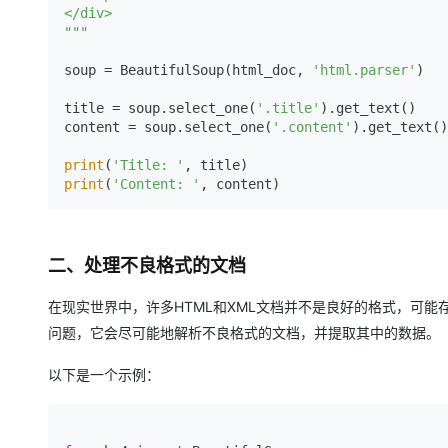
大模型解决方案
</div>

"""
迁移与运维管理
快速部署 Dify，高效搭建 
soup = BeautifulSoup(html_doc, 
'html.parser'
)

专有云
title = soup.select_one(
'.title'
).get_text()

10 分钟在聊天系统中增加
content = soup.select_one(
'.content'
).get_text()

print
(
'Title: '
print
(
'Content: '
二、处理不良格式的文档
在现实世界中，许多HTML和XML文档并不是良好的格式，可能存在
问题，它会尽可能地解析不良格式的文档，并提取其中的数据。
以下是一个示例：