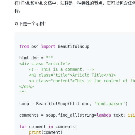
在HTML和XML文档中，注释是一种特殊的节点，它可以包含任何文
释。
以下是一个示例：
from
 bs4 
import
 BeautifulSoup

html_doc = 
"""

<div class="article">

    <!-- This is a comment. -->

    <h1 class="title">Article Title</h1>

    <p class="content">This is the content of the article.</p>

</div>

"""
soup = BeautifulSoup(html_doc, 
'html.parser'
)

comments = soup.find_all(string=
lambda
 text: 
isi
for
 comment 
in
 comments:

print