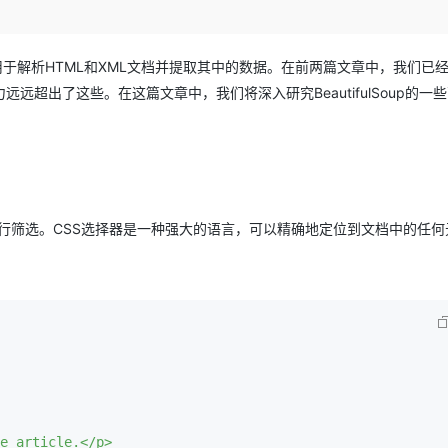
Deepseek-v4-pro
HappyHors
同享
万小智 AI 建站低至 15元/月
Qoder CN
AI 短剧/漫剧
云原生数据库 
快递物流查询
WordPress
成为服务伙
高校合作
点，立即开启云上创新
覆盖公网/内网、递归/权威、移动APP等全场景解析服务
送.CN域名，送备案服务码
基于千问大模型等，支持代码智能生成、研发智能问答
AI助力短剧
态智能体模型
旗舰 MoE 大模型，百万上下文与顶尖推理能力
图生视频，流
Ubuntu
服务生态伙伴
的工具，用于解析HTML和XML文档并提取其中的数据。在前两篇文章中，我们已
云工开物
企业应用
Works
Night Plan 支持 Qwen 3.8-Max
云原生大数据计算服务 MaxCompute
AI 办公
容器服务 Kub
NEW
GLM-5.2
Wan2.7-T
Red Hat
up的能力远远超出了这些。在这篇文章中，我们将深入研究BeautifulSoup的一
30+ 款产品免费体验
Data Agent 驱动的一站式 Data+AI 开发治理平台
夜间 5 折，Qwen/Meoo/TokenPlan 客户专享
面向分析的企业级SaaS模式云数据仓库
AI智能应用
提供一站式管
科研合作
视觉 Coding、空间感知、多模态思考等全面升级
1M上下文，专为长程任务能力而生
ERP
堂（旗舰版）
SUSE
智能客服
CRM
防护产品
2个月
自动承接线索
建站小程序
OA 办公系统
AI 应用构建
大模型原生
力提升
财税管理
模板建站
ML文档进行筛选。CSS选择器是一种强大的语言，可以精确地定位到文档中的任
Qoder
大模型服务平台百炼-应用模版
HOT
NEW
面向真实软件
个人版上线、团队版降价；千问3.8-Max首发发尝鲜
丰富多元化的应用模版和解决方案
400电话
定制建站
万有无界
大模型服务平台百炼-智能体
方案
广告营销
模板小程序
的模型效果
灵活可视化地构建企业级 Agent
定制小程序
秒悟
人工智能平台 PAI
APP 开发
云端极速 AI 
新一代 AI 视频生成模型，深度适配广告营销等场景
AI Native 的算法工程平台，一站式完成建模、训练、推理服务部署
建站系统