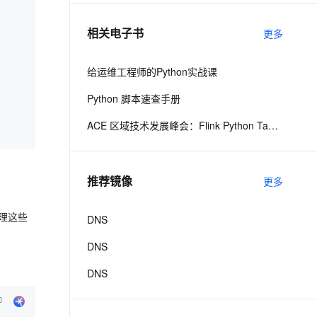
相关电子书
更多
息提取
与 AI 智能体进行实时音视频通话
从文本、图片、视频中提取结构化的属性信息
构建支持视频理解的 AI 音视频实时通话应用
给运维工程师的Python实战课
t.diy 一步搞定创意建站
构建大模型应用的安全防护体系
Python 脚本速查手册
通过自然语言交互简化开发流程,全栈开发支持
通过阿里云安全产品对 AI 应用进行安全防护
ACE 区域技术发展峰会：Flink Python Table API入门及实践
推荐镜像
更多
处理这些
DNS
DNS
DNS