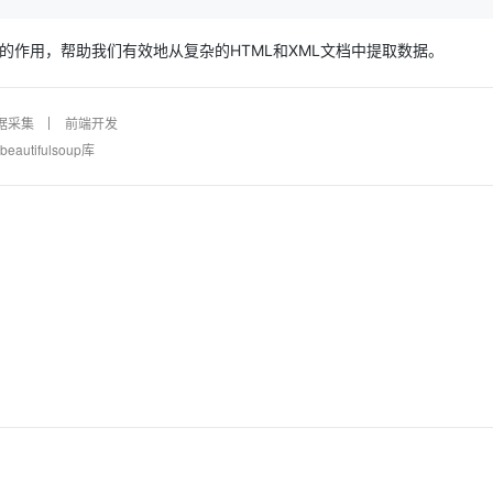
挥更大的作用，帮助我们有效地从复杂的HTML和XML文档中提取数据。
据采集
前端开发
eautifulsoup库