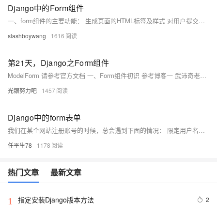
Django中的Form组件
一、form组件的主要功能： 生成页面的HTML标签及样式 对用户提交的数据进行校验 自动生成错误信息 保留上次输入信息 二、使用form组件实现注册功能 1、在Django项目下创建一个文件夹，在文件夹中创建一个朋友文件，名字随便起，之后在py文...
slashboywang
1616
第21天，Django之Form组件
ModelForm 请参考官方文档 一、Form组件初识 参考博客一 武沛奇老师博客参考博客二 Django的Form主要具有一下几大功能： 生成HTML标签 验证用户数据（显示错误信息） HTML Form提交保留上次提交数据 初始化页面显示内容 models.
光银努力吧
1457
Django中的form表单
我们在某个网站注册账号的时候，总会遇到下面的情况： 限定用户名的长度最少8位 用户输入的密码最短8位，最长28位 还有用户输入的手机号或者邮箱验证等 这些情况都可以由Django的form来实现。 Django中的form表单的定义 Django的表单系统中，所有的表单都继承自django.
任平生78
1178
热门文章
最新文章
指定安装Django版本方法
2
1