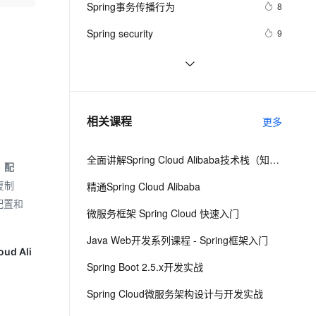
安全
Spring事务传播行为
我要投诉
e-1.1-I2V
Cosyvoice-V3-Flash
8
PolarDB
上云场景组合购
Milvus 弹性伸缩功能新增节
伴
漫剧创作，剧本、分镜、视频高效生成
100%兼容MySQL、PostgreSQL，兼容Oracle，支持集中和分布式
覆盖90%+业务场景，专享组合折扣价
点支持范围
畅自然，细节丰富
高表现力语音合成大模型，语音克隆听感自然
VPN
Spring security
9
ernetes 版 ACK
云聚AI 严选权益
AI 原生数据库服务发布
SSL 证书
微服务框架（十九）Spring Boot 可
10
2V
Fun-ASR
，一键激活高效办公新体验
理容器应用的 K8s 服务
精选AI产品，从模型到应用全链提效
Agent 数据网关
视化监控 Prometheus + Grafana
文戏情感细腻自然，动作戏激烈拳拳到肉，实现更强表演能力
支持中英文自由切换，具备更强的噪声鲁棒性
堡垒机
spring boot 集成websocket与shiro的
8
AI 用量加速计划
云原生数据库 PolarDB
坑
防火墙
、识别商机，让客服更高效、服务更出色。
Spring Boot+Netty+Websocket实现
新老同享，达量后返
Agentic Database 发布
5
相关课程
更多
后台向前端推送信息
主机安全
应用
全面讲解Spring Cloud Alibaba技术栈（知识精讲+项目实战）第二阶段
千问办公
NEW
、
配
AI 应用及服务市场
的智能体编程平台
一站式AI生产力平台
复制
精通Spring Cloud Alibaba
AI 应用
配置和
伶鹊
微服务框架 Spring Cloud 快速入门
企业级人与Agent协作平台，接入和调度多个数字员工
智能客服平台，对话机器人、对话分析、智能外呼
大模型
Java Web开发系列课程 - Spring框架入门
oud Ali
大模型服务平台百炼 - 全妙
自然语言处理
Spring Boot 2.5.x开发实战
应用创作平台
多模态内容创作工具，已接入 DeepSeek
数据标注
Spring Cloud微服务架构设计与开发实战
机器学习