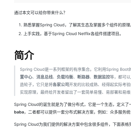
存储
天池大赛
Qwen3.7-Plus
云解析DNS
解决方案免费试用 新老
电子合同
最高领取价值200元试用
能看、能想、能动手的多模
安全
网络与CDN
通过本文可以给你带来什么？
AI 算法大赛
畅捷通
大数据开发治理平台 Data
AI 产品 免费试用
网络
安全
云开发大赛
熟悉掌握Spring Cloud，了解其生态及掌握多个组件的原理
Qwen3-VL-Plus
Tableau 订阅
1亿+ 大模型 tokens 和 
上手实践，基于Spring Cloud Netflix各组件搭建项目。
可观测
入门学习赛
中间件
AI空中课堂在线直播课
云防火墙
140+云产品 免费试用
上云与迁云
云原生的云上边界网络安全
产品新客免费试用，最长1
数据库
简介
生态解决方案
大模型服务
企业出海
大模型ACA认证体验
大数据计算
助力企业全员 AI 认知与能
行业生态解决方案
千问AI平台-Token Plan
Spring Cloud是一系列框架的有序集合。它利用Spring B
政企业务
媒体服务
开发者生态解决方案
置中心
、
消息总线
、
负载均衡
、
断路器
、
数据监控
等，都可以用
企业服务与云通信
造轮子，它只是将
各家公司
开发的比较成熟、经得起实际考验
千问AI平台-模型体验
AI 开发和 AI 应用解决
实现原理，最终给开发者留出了一套简单易懂、易部署和易维
在线体验全尺寸、多种模态
域名与网站
Spring Cloud的诞生就是为了做分布式，它是一个生态，定
Happy 系列大模型
终端用户计算
baba
，二者都可以提供一套分布式解决方案，例如：众多服务统
Serverless
Spring Cloud为我们提供的解决方案中包含很多组件，下面表格列
开发工具