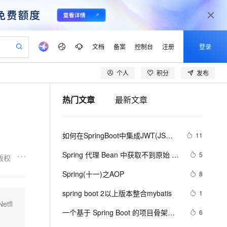
文档
备案
控制台
注册
登录
个人
积分
发布
验
作计划
器
AI 活动
专业服务
服务伙伴合作计划
开发者社区
加入我们
产品动态
服务平台百炼
阿里云 OPC 创新助力计划
热门文章
最新文章
一站式生成采购清单，支持单品或批量购买
io：打造专属 AI 语音助手
S产品伙伴计划（繁花）
峰会
CS
造的大模型服务与应用开发平台
一句话生成原生可编辑精美 PPT 文稿
AI 生产力先锋
Al MaaS 服务伙伴赋能合作
域名
博文
Careers
至高可申请百万元
Qwen3.8-Max 模型上线
开启高性价比 AI 编程新体验
弹性可伸缩的云计算服务
Qwen-Audio-3.0-Realtime 端到端实时语音角色扮演
输入一句话想法, 轻松生成专业的 PPT
先锋实践拓展 AI 生产力的边界
Token 补贴，五大权
计划
海大会
伙伴信用分合作计划
商标
问答
社会招聘
如何在SpringBoot中集成JWT(JSON 
11
益加速 OPC 成功
eek-V4-Pro
SS
一键部署幻兽帕鲁游戏服务器
飞天发布时刻
HOT
Open Search 向量检索版支
划
备案
电子书
校园招聘
Web Token)鉴权
pSeek-V4-Pro
视频创作，一键激活电商全链路生产力
稳定、安全、高性价比、高性能的云存储服务
一键购买专属联机服务器，轻松开启游戏
所见，即是所愿
持视频检索 Pipeline 功能
更多支持
Spring 代理 Bean 中获取不到原始 
5
版权
划
公司注册
镜像站
视频生成
语音识别与合成
Bean 对象注解的解决方法
专属 QwenPaw
漫剧工坊：一站式动画创作平台
AI 实训营
HOT
应用身份服务 (IDaaS)
Spring(十一)之AOP
8
合作伙伴培训与认证
划
上云迁移
站生成，高效打造优质广告素材
全接入的云上超级电脑
从聊天伙伴进化为能主动干活的本地数字员工
快速生产连贯的高质量长漫剧
从基础到进阶，Agent 创客手把手教你
OpenClaw 管理能力上线
lScope
我要反馈
e-1.1-T2V
Qwen3-TTS-Flash
spring boot 2以上版本整合mybatis
1
查询合作伙伴
n Alibaba Cloud ISV 合作
代维服务
建企业门户网站
10 分钟搭建微信、支付宝小程序
tfl
MaxCompute MaxFrame 提
畅细腻的高质量视频
离线语音合成大模型，多语言方言自适应，低延迟高稳定
创新加速
一个基于 Spring Boot 的项目骨架，
ope
登录合作伙伴管理后台
6
我要建议
站，无忧落地极速上线
以可视化方式快速构建移动和 PC 门户网站
国内短信简单易用，安全可靠，秒级触达，全球覆盖200+国家和地区。
高效部署网站，快速应用到小程序
供自动弹性内存功能
少造轮子！ 