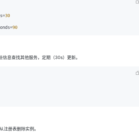
s=
30
onds=
90
些信息查找其他服务，定期（30s）更新。
器将从注册表删除实例。