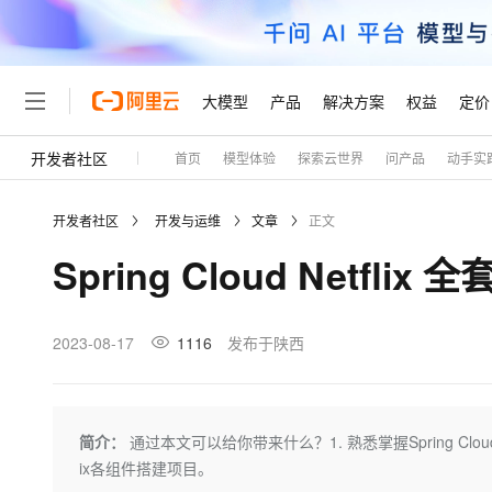
大模型
产品
解决方案
权益
定价
开发者社区
首页
模型体验
探索云世界
问产品
动手实
大模型
产品
解决方案
权益
定价
云市场
伙伴
服务
了解阿里云
精选产品
精选解决方案
普惠上云
产品定价
精选商城
成为销售伙伴
售前咨询
为什么选择阿里云
千问AI平台
开发者社区
开发与运维
文章
正文
了解云产品的定价详情
大模型服务平台百炼
千问办公，解锁你的工作
普惠上云 官方力荐
分销伙伴
在线服务
网站建设
什么是云计算
大
Spring Cloud Netfl
大模型服务与应用平台
企业级Agent产品，直接
云服务器38元/年起，超
咨询伙伴
多端小程序
技术领先
云上成本管理
售后服务
轻量应用服务器
Agency Agents：拥
官方推荐返现计划
大模型
精选产品
精选解决方案
Salesforce 国际版订阅
稳定可靠
管理和优化成本
推荐新用户得奖励，单订单
销售伙伴合作计划
2023-08-17
1116
发布于陕西
自助服务
友盟天域
安全合规
人工智能与机器学习
AI
文本生成
云数据库 RDS
HappyHorse 打造一
云工开物
无影生态合作计划
在线服务
观测云
分析师报告
高校专属算力普惠，学生认
计算
互联网应用开发
Qwen3.8-Max
HOT
Salesforce On Alibaba C
工单服务
Tuya 物联网平台阿里云
研究报告与白皮书
人工智能平台 PAI
快速拥有专属 OpenClaw
简介：
通过本文可以给你带来什么？1. 熟悉掌握Spring Clou
大模
Consulting Partner 合
大数据
容器
智能体时代全能旗舰模型
免费试用
短信专区
一站式AI开发、训练和推
ix各组件搭建项目。
蓝凌 OA
AI 大模型销售与服务生
现代化应用