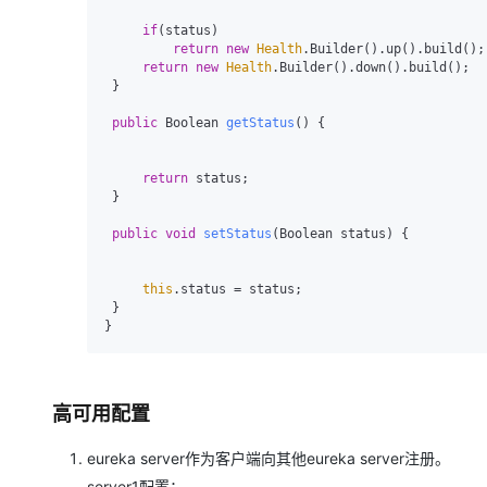
if
(status)

return
new
Health
.Builder().up().build();

return
new
Health
.Builder().down().build();

 }

public
 Boolean 
getStatus
()
 {

return
 status;

 }

public
void
setStatus
(Boolean status)
 {

this
.status = status;

 }

高可用配置
eureka server作为客户端向其他eureka server注册。
server1配置：