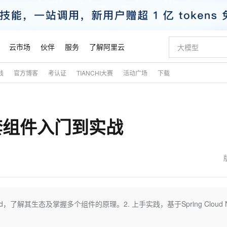
云市场
伙伴
服务
了解阿里云
践
官方博客
考认证
TIANCHI大赛
活动广场
下载
AI 特惠
数据与 API
成为产品伙伴
企业增值服务
最佳实践
价格计算器
AI 场景体
基础软件
产品伙伴合
阿里云认证
市场活动
配置报价
大模型
自助选配和估算价格
新方式
睿译宝，AI翻译排版一步到位
智启 AI 普惠权益
产品生态集成认证中心
企业支持计划
云上春晚
域名与网站
千问官方 MaaS 平台，为开发者和 Agent 而生，新用户赠送 1 亿 + tokens 额度
Qwen Aud
AI Coding
阿里云Maa
2026 阿里云
云服务器 E
为企业打
数据集
Windows
大模型认证
模型
NEW
NEW
ix 全套组件入门到实战
交付可用成果
值低价云产品抢先购
上传文档即自动完成翻译和格式还原
至高享 1亿+免费 tokens，加速 Al 应用落地
提供智能易用的域名与建站服务
智能编程，一键
安全可靠、
产品生态伙伴
专家技术服务
云上奥运之旅
弹性计算合作
阿里云中企出
手机三要素
宝塔 Linux
全部认证
价格优势
有专属领域专家
GLM-5.2：长任务时代开源旗舰模型
阿里云 OPC 创新助力计划
千问大模型
即刻拥有 DeepS
AI 电商营销
对象存储 O
大模型
产品生态伙伴工作台
企业增值服务台
云栖战略参考
云存储合作计
云栖大会
身份实名认证
CentOS
训练营
推动算力普惠，释放技术红利
最高返9万
多领域专家智能体,一键组建 AI 虚拟交付团队
快速构建应用程序和网站，即刻迈出上云第一步
至高百万元 Token 补贴，加速一人公司成长
多元化、高性能、安全可靠的大模型服务
真正可用的 1M 上下文,一次完成代码全链路开发
轻松解锁专属 Dee
从图文生成到
云上的中国
数据库合作计
活动全景
短信
Docker
图片和
站式影视创作平台
Hermes Agent，打造自进化智能体
Token Plan 模型订阅计划
数字证书管理服务（原SSL证书）
5 分钟轻松部署
AI 广告创作
无影云电脑
企业成长
NEW
信息公告
看见新力量
云网络合作计
OCR 文字识别
JAVA
证享300元代金券
可视化编排打通从文字构思到成片全链路闭环
全托管，含MySQL、PostgreSQL、SQL Server、MariaDB多引擎
自主进化，持久记忆，越用越聪明
Qwen3.8-Max 首发尝鲜，限时加量 10 倍，夜间低至2折
实现全站HTTPS，呈现可信的WEB访问
图文、视频一
随时随地安
魔搭 Mode
Kimi-K3
HappyHors
NEW
loud
服务实践
官网公告
金融模力时刻
Salesforce O
版
发票查验
全能环境
Claude Code + GStack 打造工程团队
千问办公，限时限量积分加倍
Qoder
低代码高效构
AI 建站
短信服务
d，了解其生态及掌握多个组件的原理。2. 上手实践，基于Spring Cloud Ne
型
NEW
作计划
Kimi 最新旗舰模型，长程编程与推理利器
让文字生成流
计划
创新中心
魔搭 ModelSc
健康状态
理服务
让AI从“聊天伙伴”进化为能干活的“数字员工”
安装技能 GStack，拥有专属 AI 工程团队
你的AI工作搭子，覆盖日常办公高频场景
面向真实软件的智能体编程平台
0 代码专业建
客户案例
天气预报查询
操作系统
态合作计划