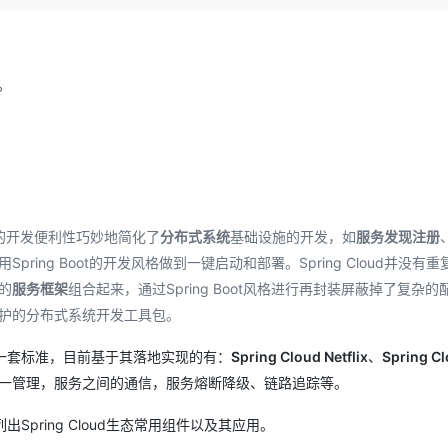
Deepseek-v4-pro
HappyHors
同享
万小智 AI 建站低至 15元/月
Qoder CN
AI 短剧/漫剧
云原生数据库 
快递物流查询
WordPress
成为服务伙
高校合作
点，立即开启云上创新
覆盖公网/内网、递归/权威、移动APP等全场景解析服务
送.CN域名，送备案服务码
基于千问大模型等，支持代码智能生成、研发智能问答
AI助力短剧
态智能体模型
旗舰 MoE 大模型，百万上下文与顶尖推理能力
图生视频，流
Ubuntu
服务生态伙伴
云工开物
企业应用
Works
Night Plan 支持 Qwen 3.8-Max
云原生大数据计算服务 MaxCompute
AI 办公
容器服务 Kub
NEW
。
GLM-5.2
Wan2.7-T
Red Hat
30+ 款产品免费体验
Data Agent 驱动的一站式 Data+AI 开发治理平台
夜间 5 折，Qwen/Meoo/TokenPlan 客户专享
面向分析的企业级SaaS模式云数据仓库
AI智能应用
提供一站式管
科研合作
视觉 Coding、空间感知、多模态思考等全面升级
1M上下文，专为长程任务能力而生
ERP
堂（旗舰版）
SUSE
智能客服
CRM
防护产品
2个月
自动承接线索
建站小程序
OA 办公系统
AI 应用构建
大模型原生
力提升
财税管理
模板建站
Qoder
大模型服务平台百炼-应用模版
HOT
oot的开发便利性巧妙地简化了
分布式系统
基础设施的开发，如
服务发现注册
NEW
面向真实软件
个人版上线、团队版降价；千问3.8-Max首发发尝鲜
丰富多元化的应用模版和解决方案
400电话
定制建站
Spring Boot的开发风格做到一键启动和部署。Spring Cloud并没有重
的
服务框架
组合起来，通过Spring Boot风格进行再封装屏蔽掉了复杂的
万有无界
大模型服务平台百炼-智能体
方案
广告营销
模板小程序
护的分布式系统开发工具包。
的模型效果
灵活可视化地构建企业级 Agent
定制小程序
义了一套标准，目前基于其落地实现的有：
Spring Cloud Netflix
、
Spring Cl
秒悟
人工智能平台 PAI
APP 开发
云端极速 AI 
新一代 AI 视频生成模型，深度适配广告营销等场景
AI Native 的算法工程平台，一站式完成建模、训练、推理服务部署
一管理，服务之间的通信，服务熔断降级、链路追踪等。
建站系统
出Spring Cloud生态常用组件以及其应用。