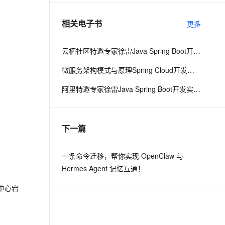
相关电子书
更多
息提取
与 AI 智能体进行实时音视频通话
从文本、图片、视频中提取结构化的属性信息
构建支持视频理解的 AI 音视频实时通话应用
云栖社区特邀专家徐雷Java Spring Boot开发实战系列课程（第20讲）：经典面试题与阿里等名企内部招聘求职面试技巧
t.diy 一步搞定创意建站
构建大模型应用的安全防护体系
微服务架构模式与原理Spring Cloud开发实战
通过自然语言交互简化开发流程,全栈开发支持
通过阿里云安全产品对 AI 应用进行安全防护
阿里特邀专家徐雷Java Spring Boot开发实战系列课程（第18讲）：制作Java Docker镜像与推送到DockerHub和阿里云Docker仓库
下一篇
一条命令迁移，帮你实现 OpenClaw 与
Hermes Agent 记忆互通！
中心宕