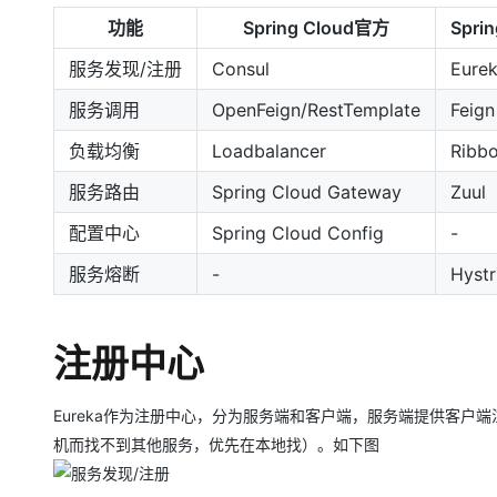
大模型解决方案
功能
Spring Cloud官方
Sprin
迁移与运维管理
快速部署 Dify，高效搭建 
服务发现/注册
Consul
Eure
专有云
服务调用
OpenFeign/RestTemplate
Feign
10 分钟在聊天系统中增加
负载均衡
Loadbalancer
Ribb
服务路由
Spring Cloud Gateway
Zuul
配置中心
Spring Cloud Config
-
服务熔断
-
Hystr
注册中心
Eureka作为注册中心，分为服务端和客户端，服务端提供客
机而找不到其他服务，优先在本地找）。如下图