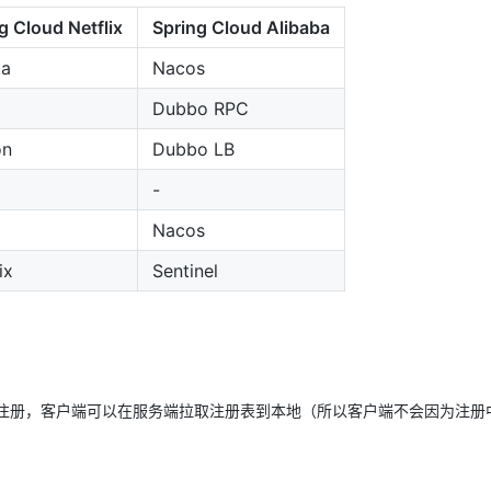
g Cloud Netflix
Spring Cloud Alibaba
AI 应用
10分钟微调：让0.6B模型媲美235B模
多模态数据信
ka
Nacos
型
依托云原生高可用架构,实现Dify私有化部署
用1%尺寸在特定领域达到大模型90%以上效果
Dubbo RPC
一个 AI 助手
超强辅助，Bol
on
Dubbo LB
即刻拥有 DeepSeek-R1 满血版
在企业官网、通讯软件中为客户提供 AI 客服
多种方案随心选，轻松解锁专属 DeepSeek
-
Nacos
ix
Sentinel
户端注册，客户端可以在服务端拉取注册表到本地（所以客户端不会因为注册