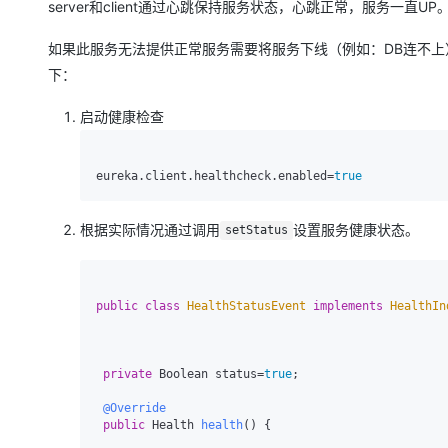
server和client通过心跳保持服务状态，心跳正常，服务一直UP
如果此服务无法提供正常服务需要将服务下线（例如：DB连不上）
下：
启动健康检查
eureka.client.healthcheck.enabled=
true
根据实际情况通过调用
设置服务健康状态。
setStatus
public
class
HealthStatusEvent
implements
HealthIn
private
 Boolean status=
true
;

@Override
public
 Health 
health
()
 {
