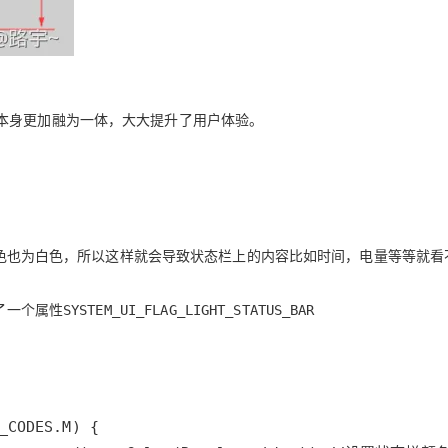
AI 应用
10分钟微调：让0.6B模型媲美235B模
多模态数据信
型
依托云原生高可用架构,实现Dify私有化部署
用1%尺寸在特定领域达到大模型90%以上效果
一个 AI 助手
超强辅助，Bol
本身更加融为一体，大大提升了用户体验。
即刻拥有 DeepSeek-R1 满血版
在企业官网、通讯软件中为客户提供 AI 客服
多种方案随心选，轻松解锁专属 DeepSeek
标颜色也为白色，所以这样就会导致状态栏上的内容比如时间，电量等等就看
添加了一个属性
SYSTEM_UI_FLAG_LIGHT_STATUS_BAR