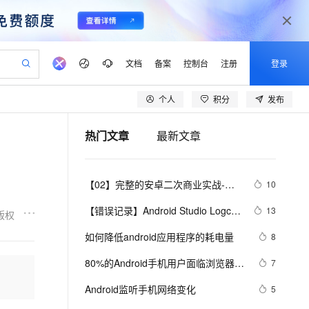
文档
备案
控制台
注册
登录
个人
积分
发布
验
作计划
器
AI 活动
专业服务
服务伙伴合作计划
开发者社区
加入我们
产品动态
服务平台百炼
阿里云 OPC 创新助力计划
热门文章
最新文章
一站式生成采购清单，支持单品或批量购买
S产品伙伴计划（繁花）
峰会
CS
造的大模型服务与应用开发平台
Qwen Audio：打造专属 AI 语音助手
一句话生成原生可编辑精美 PPT 文稿
AI 生产力先锋
Al MaaS 服务伙伴赋能合作
域名
博文
Careers
NEW
至高可申请百万元
Qwen3.8-Max 模型上线
开启高性价比 AI 编程新体验
弹性可伸缩的云计算服务
Qwen-Audio-3.0-Realtime 端到端实时语音角色扮演
输入一句话想法, 轻松生成专业的 PPT
先锋实践拓展 AI 生产力的边界
Token 补贴，五大权
计划
海大会
伙伴信用分合作计划
商标
问答
社会招聘
【02】完整的安卓二次商业实战-配
10
益加速 OPC 成功
eek-V4-Pro
SS
一键部署幻兽帕鲁游戏服务器
飞天发布时刻
HOT
Open Search 向量检索版支
划
备案
电子书
校园招聘
置gradle-构建打包原生安卓项目-调
pSeek-V4-Pro
视频创作，一键激活电商全链路生产力
稳定、安全、高性价比、高性能的云存储服务
一键购买专属联机服务器，轻松开启游戏
所见，即是所愿
持视频检索 Pipeline 功能
更多支持
【错误记录】Android Studio Logcat 
13
版权
试本地运行模拟器-优雅草伊凡
划
公司注册
镜像站
视频生成
语音识别与合成
报错 ( read: unexpected EOF! )
专属 QwenPaw
漫剧工坊：一站式动画创作平台
AI 实训营
HOT
应用身份服务 (IDaaS)
如何降低android应用程序的耗电量
8
合作伙伴培训与认证
划
上云迁移
站生成，高效打造优质广告素材
全接入的云上超级电脑
从聊天伙伴进化为能主动干活的本地数字员工
快速生产连贯的高质量长漫剧
从基础到进阶，Agent 创客手把手教你
OpenClaw 管理能力上线
lScope
我要反馈
e-1.1-T2V
Qwen3-TTS-Flash
80%的Android手机用户面临浏览器安
7
查询合作伙伴
n Alibaba Cloud ISV 合作
代维服务
建企业门户网站
10 分钟搭建微信、支付宝小程序
MaxCompute MaxFrame 提
全风险
畅细腻的高质量视频
离线语音合成大模型，多语言方言自适应，低延迟高稳定
创新加速
Android监听手机网络变化
ope
登录合作伙伴管理后台
5
我要建议
站，无忧落地极速上线
以可视化方式快速构建移动和 PC 门户网站
国内短信简单易用，安全可靠，秒级触达，全球覆盖200+国家和地区。
高效部署网站，快速应用到小程序
供自动弹性内存功能