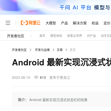
大模型
产品
解决方案
权益
定价
开发者社区
首页
模型体验
探索云世界
问产品
动手实
大模型
产品
解决方案
权益
定价
云市场
伙伴
服务
了解阿里云
精选产品
精选解决方案
普惠上云
产品定价
精选商城
成为销售伙伴
售前咨询
为什么选择阿里云
千问AI平台
开发者社区
开发与运维
文章
正文
了解云产品的定价详情
大模型服务平台百炼
千问办公，解锁你的工作
普惠上云 官方力荐
分销伙伴
在线服务
网站建设
什么是云计算
大
Android 最新实现沉浸
大模型服务与应用平台
企业级Agent产品，直接
云服务器38元/年起，超
咨询伙伴
多端小程序
技术领先
云上成本管理
售后服务
轻量应用服务器
Agency Agents：拥
官方推荐返现计划
大模型
精选产品
精选解决方案
Salesforce 国际版订阅
稳定可靠
管理和优化成本
推荐新用户得奖励，单订单
销售伙伴合作计划
2023-08-15
813
发布于黑龙江
自助服务
友盟天域
安全合规
人工智能与机器学习
AI
文本生成
云数据库 RDS
HappyHorse 打造一
云工开物
无影生态合作计划
在线服务
观测云
分析师报告
高校专属算力普惠，学生认
计算
互联网应用开发
Qwen3.8-Max
HOT
Salesforce On Alibaba C
工单服务
Tuya 物联网平台阿里云
研究报告与白皮书
人工智能平台 PAI
快速拥有专属 OpenClaw
简介：
Android 最新实现沉浸式状态栏的效果
大模
Consulting Partner 合
大数据
容器
智能体时代全能旗舰模型
免费试用
短信专区
一站式AI开发、训练和推
蓝凌 OA
AI 大模型销售与服务生
现代化应用