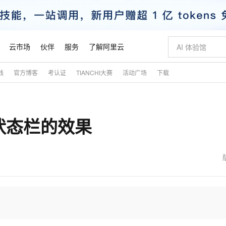
云市场
伙伴
服务
了解阿里云
践
官方博客
考认证
TIANCHI大赛
活动广场
下载
AI 特惠
数据与 API
成为产品伙伴
企业增值服务
最佳实践
价格计算器
AI 场景体
基础软件
产品伙伴合
阿里云认证
市场活动
配置报价
大模型
自助选配和估算价格
新方式
睿译宝，AI翻译排版一步到位
智启 AI 普惠权益
产品生态集成认证中心
企业支持计划
云上春晚
域名与网站
千问官方 MaaS 平台，为开发者和 Agent 而生，新用户赠送 1 亿 + tokens 额度
AI Coding
阿里云Maa
2026 阿里云
云服务器 E
为企业打
数据集
Windows
大模型认证
模型
NEW
式状态栏的效果
交付可用成果
值低价云产品抢先购
上传文档即自动完成翻译和格式还原
至高享 1亿+免费 tokens，加速 Al 应用落地
提供智能易用的域名与建站服务
智能编程，一键
安全可靠、
产品生态伙伴
专家技术服务
云上奥运之旅
弹性计算合作
阿里云中企出
手机三要素
宝塔 Linux
全部认证
价格优势
有专属领域专家
GLM-5.2：长任务时代开源旗舰模型
阿里云 OPC 创新助力计划
千问大模型
即刻拥有 DeepS
AI 电商营销
对象存储 O
大模型
产品生态伙伴工作台
企业增值服务台
云栖战略参考
云存储合作计
云栖大会
身份实名认证
CentOS
训练营
推动算力普惠，释放技术红利
最高返9万
多领域专家智能体,一键组建 AI 虚拟交付团队
快速构建应用程序和网站，即刻迈出上云第一步
至高百万元 Token 补贴，加速一人公司成长
多元化、高性能、安全可靠的大模型服务
真正可用的 1M 上下文,一次完成代码全链路开发
轻松解锁专属 Dee
从图文生成到
云上的中国
数据库合作计
活动全景
短信
Docker
图片和
站式影视创作平台
Hermes Agent，打造自进化智能体
Token Plan 模型订阅计划
数字证书管理服务（原SSL证书）
5 分钟轻松部署
AI 广告创作
无影云电脑
企业成长
NEW
信息公告
看见新力量
云网络合作计
OCR 文字识别
JAVA
证享300元代金券
可视化编排打通从文字构思到成片全链路闭环
全托管，含MySQL、PostgreSQL、SQL Server、MariaDB多引擎
自主进化，持久记忆，越用越聪明
Qwen3.8-Max 首发尝鲜，限时加量 10 倍，夜间低至2折
实现全站HTTPS，呈现可信的WEB访问
图文、视频一
随时随地安
魔搭 Mode
Kimi-K3
HappyHors
NEW
loud
服务实践
官网公告
金融模力时刻
Salesforce O
版
发票查验
全能环境
Claude Code + GStack 打造工程团队
千问办公，限时限量积分加倍
Qoder
低代码高效构
AI 建站
短信服务
型
NEW
作计划
Kimi 最新旗舰模型，长程编程与推理利器
让文字生成流
计划
创新中心
魔搭 ModelSc
健康状态
理服务
让AI从“聊天伙伴”进化为能干活的“数字员工”
安装技能 GStack，拥有专属 AI 工程团队
你的AI工作搭子，覆盖日常办公高频场景
面向真实软件的智能体编程平台
0 代码专业建
客户案例
天气预报查询
操作系统
态合作计划