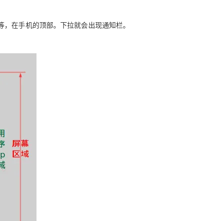
Deepseek-v4-pro
HappyHors
同享
万小智 AI 建站低至 15元/月
Qoder CN
AI 短剧/漫剧
云原生数据库 
快递物流查询
WordPress
成为服务伙
高校合作
点，立即开启云上创新
覆盖公网/内网、递归/权威、移动APP等全场景解析服务
送.CN域名，送备案服务码
基于千问大模型等，支持代码智能生成、研发智能问答
AI助力短剧
态智能体模型
旗舰 MoE 大模型，百万上下文与顶尖推理能力
图生视频，流
等，在手机的顶部。下拉就会出现通知栏。
Ubuntu
服务生态伙伴
云工开物
企业应用
Works
Night Plan 支持 Qwen 3.8-Max
云原生大数据计算服务 MaxCompute
AI 办公
容器服务 Kub
NEW
GLM-5.2
Wan2.7-T
Red Hat
30+ 款产品免费体验
Data Agent 驱动的一站式 Data+AI 开发治理平台
夜间 5 折，Qwen/Meoo/TokenPlan 客户专享
面向分析的企业级SaaS模式云数据仓库
AI智能应用
提供一站式管
科研合作
视觉 Coding、空间感知、多模态思考等全面升级
1M上下文，专为长程任务能力而生
ERP
堂（旗舰版）
SUSE
智能客服
CRM
防护产品
2个月
自动承接线索
建站小程序
OA 办公系统
AI 应用构建
大模型原生
力提升
财税管理
模板建站
Qoder
大模型服务平台百炼-应用模版
HOT
NEW
面向真实软件
个人版上线、团队版降价；千问3.8-Max首发发尝鲜
丰富多元化的应用模版和解决方案
400电话
定制建站
万有无界
大模型服务平台百炼-智能体
方案
广告营销
模板小程序
的模型效果
灵活可视化地构建企业级 Agent
定制小程序
秒悟
人工智能平台 PAI
APP 开发
云端极速 AI 
新一代 AI 视频生成模型，深度适配广告营销等场景
AI Native 的算法工程平台，一站式完成建模、训练、推理服务部署
建站系统