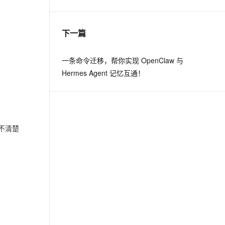
息提取
与 AI 智能体进行实时音视频通话
下一篇
从文本、图片、视频中提取结构化的属性信息
构建支持视频理解的 AI 音视频实时通话应用
t.diy 一步搞定创意建站
构建大模型应用的安全防护体系
一条命令迁移，帮你实现 OpenClaw 与
通过自然语言交互简化开发流程,全栈开发支持
通过阿里云安全产品对 AI 应用进行安全防护
Hermes Agent 记忆互通！
不清楚