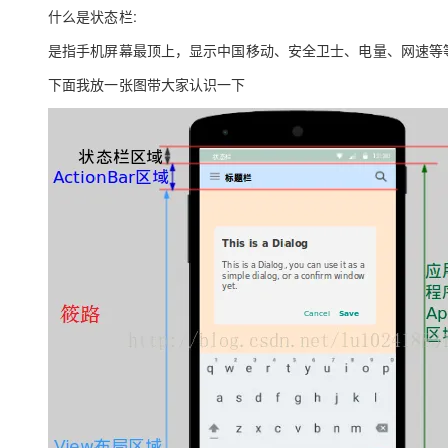
存储
天池大赛
Qwen3.7-Plus
云解析DNS
解决方案免费试用 新老
什么是状态栏:
电子合同
最高领取价值200元试用
能看、能想、能动手的多模
安全
网络与CDN
AI 算法大赛
是指手机屏幕最顶上，显示中国移动、安全卫士、电量、网速等
畅捷通
大数据开发治理平台 Data
AI 产品 免费试用
网络
安全
云开发大赛
下面我放一张图带大家认识一下
Qwen3-VL-Plus
Tableau 订阅
1亿+ 大模型 tokens 和 
可观测
入门学习赛
中间件
AI空中课堂在线直播课
云防火墙
140+云产品 免费试用
上云与迁云
云原生的云上边界网络安全
产品新客免费试用，最长1
数据库
生态解决方案
大模型服务
企业出海
大模型ACA认证体验
大数据计算
助力企业全员 AI 认知与能
行业生态解决方案
千问AI平台-Token Plan
政企业务
媒体服务
开发者生态解决方案
企业服务与云通信
千问AI平台-模型体验
AI 开发和 AI 应用解决
在线体验全尺寸、多种模态
域名与网站
Happy 系列大模型
终端用户计算
Serverless
开发工具