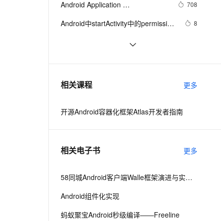
安全
Android Application 
我要投诉
e-1.1-I2V
Cosyvoice-V3-Flash
708
PolarDB
上云场景组合购
Milvus 弹性伸缩功能新增节
伴
Foundamentals(yaozq翻译，仅供
漫剧创作，剧本、分镜、视频高效生成
100%兼容MySQL、PostgreSQL，兼容Oracle，支持集中和分布式
覆盖90%+业务场景，专享组合折扣价
点支持范围
畅自然，细节丰富
高表现力语音合成大模型，语音克隆听感自然
VPN
Android中startActivity中的permission
8
参考)
检测与UID机制
ernetes 版 ACK
云聚AI 严选权益
AI 原生数据库服务发布
SSL 证书
【Magisk模块】禁用Android 11-12
12
2V
Fun-ASR
，一键激活高效办公新体验
理容器应用的 K8s 服务
精选AI产品，从模型到应用全链提效
Agent 数据网关
应用文件夹限制
文戏情感细腻自然，动作戏激烈拳拳到肉，实现更强表演能力
支持中英文自由切换，具备更强的噪声鲁棒性
堡垒机
Android Socket与服务器通信通用
519
AI 用量加速计划
云原生数据库 PolarDB
Demo
防火墙
、识别商机，让客服更高效、服务更出色。
【Android 进程保活】应用进程拉活 ( 
新老同享，达量后返
Agentic Database 发布
7
相关课程
更多
账户同步拉活 | 账户同步 | 源码资源 )
主机安全
应用
（一）
开源Android容器化框架Atlas开发者指南
千问办公
NEW
AI 应用及服务市场
的智能体编程平台
一站式AI生产力平台
AI 应用
伶鹊
相关电子书
更多
企业级人与Agent协作平台，接入和调度多个数字员工
智能客服平台，对话机器人、对话分析、智能外呼
大模型
大模型服务平台百炼 - 全妙
58同城Android客户端Walle框架演进与实践之路
自然语言处理
应用创作平台
多模态内容创作工具，已接入 DeepSeek
Android组件化实现
数据标注
机器学习
蚂蚁聚宝Android秒级编译——Freeline