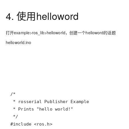
4. 使用helloword
打开example>ros_lib>helloworld，创建一个helloword的话题
helloworld.ino