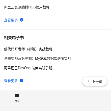
机器人程序设计_ROS_note2
5
9
阿里云资源编排ROS使用教程
ROS进阶：使用URDF和Xacro构建差速轮式机器人模型
17
10
查看更多
相关电子书
低代码开发师（初级）实战教程
冬季实战营第三期：MySQL数据库进阶实战
阿里巴巴DevOps 最佳实践手册
查看更多
下一篇
推荐镜像
目录
ros