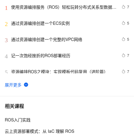
使用资源编排服务（ROS）轻松玩转分布式关系型数据库
7
1
（DDRS）
通过资源编排创建一个ECS实例
5
2
通过资源编排创建一个完整的VPC网络
5
3
记一次饱经挫折的ROS部署经历
7
4
资源编排ROS之模块：实现模板代码复用（进阶篇）
7
5
如何 python import h5py 报错 ：/defs.cpython-37m-
5
6
x86_64-linux-gnu.so: undefined symbol: 
H5Pset_fapl_ros3
ubuntu20.04 ros-noetic 安装
11
7
相关课程
ROS入门实践
【ROS】如何让ROS中节点获取数据 III --参数服务器通
5
8
信及ros常用工具指令介绍
云上资源部署模式：从 IaC 理解 ROS