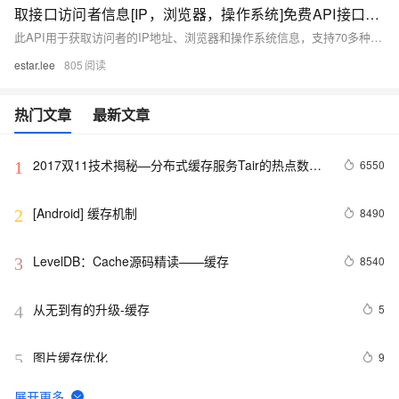
取接口访问者信息[IP，浏览器，操作系统]免费API接口教程
此API用于获取访问者的IP地址、浏览器和操作系统信息，支持70多种浏览器和操作系统。通过POST或GET请求至`https://cn.apihz.cn/api/ip/getapi.php`，需提供用户ID和KEY。返回结果包括状态码、消息、IP、浏览器和操作系统信息。示例：{&quot;code&quot;:200,&quot;ip&quot;:&quot;175.154.88.178&quot;,&quot;browser&quot;:&quot;Chrome&quot;,&quot;os&quot;:&quot;Windows 10&quot;}。详情见官网文档。
estar.lee
805
热门文章
最新文章
2017双11技术揭秘—分布式缓存服务Tair的热点数据
6550
1
散列机制
[Android] 缓存机制
8490
2
LevelDB：Cache源码精读——缓存
8540
3
从无到有的升级-缓存
5
4
图片缓存优化
9
5