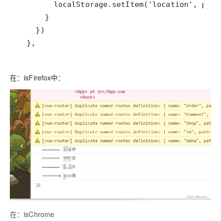
  },
在：isFirefox中：
在：isChrome