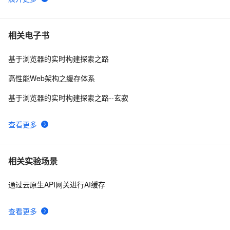
应对Memcached缓存失效，导致高并发查询DB的四种思
2
6
路(l转)
ASP.Net中的缓存方案（不仅仅是Cache和Session）（我
4
7
相关电子书
在CSDN上和别人的争论）
基于浏览器的实时构建探索之路
Springboot整合缓存
9
8
高性能Web架构之缓存体系
Vue3实现页面缓存
8
9
基于浏览器的实时构建探索之路--玄寂
分布式缓存系统Memcached学习心得
2
10
查看更多
相关实验场景
通过云原生API网关进行AI缓存
查看更多