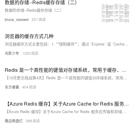
数据的存储--Redis缓存存储（二）
数据的存储--Redis缓存存储（二）
bruce_xiaowei
257
浏览器的缓存方式几种
浏览器缓存方式主要包括：1. **强制缓存**，通过 `Expires` 或 `Cache-Control` 控制，缓存有效期内不发起请求；2. **协商缓存**，使用 `ETag` 和 `Last-Modified` 判断资源是否更新；3. **Service Worker 缓存**，适用于 PWA 应用，拦截并返回缓存；4. **浏览器存储**，如 LocalStorage、SessionStorage 和 IndexedDB，用于持久化或会话级数据存储；5. **Push Cache**，仅限 HTTP/2，服务器主动推送资源。选择合适的缓存策略可优化性能和用户体验。
光影少年
1020
Redis 是一个高性能的键值对存储系统，常用于缓存、消息队列和会话管理等场景。
【10月更文挑战第4天】Redis 是一个高性能的键值对存储系统，常用于缓存、消息队列和会话管理等场景。随着数据增长，有时需要将 Redis 数据导出以进行分析、备份或迁移。本文详细介绍几种导出方法：1）使用 Redis 命令与重定向；2）利用 Redis 的 RDB 和 AOF 持久化功能；3）借助第三方工具如 `redis-dump`。每种方法均附有示例代码，帮助你轻松完成数据导出任务。无论数据量大小，总有一款适合你。
东方睿赢
404
【Azure Redis 缓存】关于Azure Cache for Redis 服务在传输和存储键值对(Key/Value)的加密问题
【Azure Redis 缓存】关于Azure Cache for Redis 服务在传输和存储键值对(Key/Value)的加密问题
路边两盏灯
398