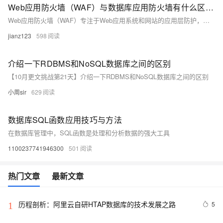
Web应用防火墙（WAF）与数据库应用防火墙有什么区别？
Web应用防火墙（WAF）专注于Web应用系统和网站的应用层防护，可有效应对OWASP Top 10等常见攻击，防止SQL注入、CC攻击等。而数据库应用防火墙则位于应用服务器与数据库之间，提供数据库访问控制、攻击阻断、虚拟补丁等高级防护功能，直接保护数据库免受攻击。两者分别针对Web层和数据库层提供不同的安全保护。
jianz123
598
介绍一下RDBMS和NoSQL数据库之间的区别
【10月更文挑战第21天】介绍一下RDBMS和NoSQL数据库之间的区别
小周sir
629
数据库SQL函数应用技巧与方法
在数据库管理中，SQL函数是处理和分析数据的强大工具
1100237741946300
501
热门文章
最新文章
历程剖析：阿里云自研HTAP数据库的技术发展之路
5
1