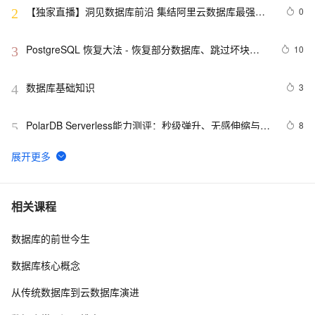
【独家直播】洞见数据库前沿 集结阿里云数据库最强阵
0
2
容 DTCC 2019 八大亮点抢先看
PostgreSQL 恢复大法 - 恢复部分数据库、跳过坏块、
10
3
修复无法启动的数据库
数据库基础知识
3
4
PolarDB Serverless能力测评：秒级弹升、无感伸缩与强
8
5
一致性，助您实现高效云数据库管理！
用ANNOVAR自建数据库注释基因组
14
6
征文分享｜OceanBase 3.1.2 数据库性能测试探索
5
7
相关课程
数据库的前世今生
【阿里云新品发布·周刊】第11期：云数据库 MySQL 
439
8
8.0 重磅发布，更适合企业使用场景的RDS数据库
数据库核心概念
weblogic连接RAC数据库
3
9
从传统数据库到云数据库演进
ctfshow-WEB-web14( 利用数据库读写功能读取网站敏感
5