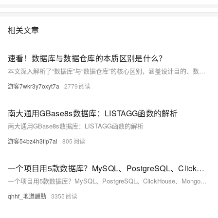
相关文章
速看！数据库与数据仓库的本质区别是什么？
本文深入解析了“数据库”与“数据仓库”的核心区别，涵盖设计目的、数据结构、使用场景、性能优化和数据更新五个维度。数据库主要用于支持实时业务操作，强调事务处理效率；数据仓库则面向企业分析决策，注重海量数据的整合与查询性能。二者在企业中各司其职，缺一不可。
游客7wkr3y7oxyt7a
2779
南大通用GBase8s数据库：LISTAGG函数的解析
南大通用GBase8s数据库：LISTAGG函数的解析
游客54bz4h3flp7ai
805
一个项目用5款数据库？MySQL、PostgreSQL、ClickHouse、MongoDB区别，适用场景
一个项目用5款数据库？MySQL、PostgreSQL、ClickHouse、MongoDB——特点、性能、扩展性、安全性、适用场景比较
qhhf_地道酬勤
3355