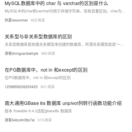
MySQL数据库中的 char 与 varchar的区别是什么
MySQL中的char和varchar均用于存储字符串，但有显著区别。char为定长类型，固定长度，存储空间始终为设定值，适合长度固定的数据如手机号。varchar为变长类型，仅占用实际数据所需空间，适合长度不固定的内容如用户名。二者在性能与空间利用上各有优劣，应根据实际场景合理选择。
热夏resummer
652
关系型与非关系型数据库的区别
关系型数据库是依据关系模型来创建的数据库，所谓关系模型就是“一对一”、“一对多”、“对多对”等。常见的关系型数据库有Oracle、MySQL、SQL Server等。非关系型数据库主要基于“非关系型模型”，其中非关系型模型有：列模型、键值对模型、文档类模型。比如redis属于键值对模型。 MongoDB属于文档模型 关系型数据库的优点： ● 易于维护：都是使用表结构，格式一致。 ● 使用方便：SQL语言通用，可用于复杂查询。 ● 复杂操作：支持SQL，可用于一个表以及多个表之间非常复杂的查询。 关系型数据库的缺点： ● 读写性能比较差，尤其是海量数据的高效率读写。 ● 固定的表结构，灵活
游客bhmgxanbwhyfe
993
在PG数据库中，not in 和except的区别
在PG数据库中，not in 和except的区别
1239859226203423
601
南大通用GBase 8s 数据库 unpivot列转行函数功能介绍
版本 flowable 6.4.2适配gbase8s 数据库
游客54bz4h3flp7ai
513