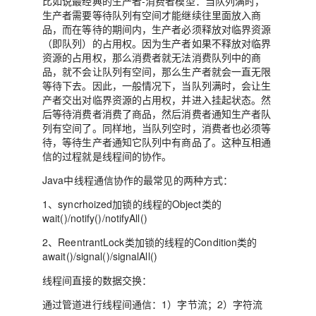
比如说最经典的生产者-消费者模型：当队列满时，
生产者需要等待队列有空间才能继续往里面放入商
品，而在等待的期间内，生产者必须释放对临界资源
（即队列）的占用权。因为生产者如果不释放对临界
资源的占用权，那么消费者就无法消费队列中的商
品，就不会让队列有空间，那么生产者就会一直无限
等待下去。因此，一般情况下，当队列满时，会让生
产者交出对临界资源的占用权，并进入挂起状态。然
后等待消费者消费了商品，然后消费者通知生产者队
列有空间了。同样地，当队列空时，消费者也必须等
待，等待生产者通知它队列中有商品了。这种互相通
信的过程就是线程间的协作。
Java中线程通信协作的最常见的两种方式：
1、syncrhoized加锁的线程的Object类的
wait()/notify()/notifyAll()
2、ReentrantLock类加锁的线程的Condition类的
await()/signal()/signalAll()
线程间直接的数据交换：
通过管道进行线程间通信：1）字节流；2）字符流