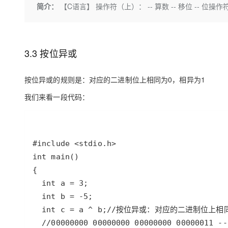
存储
天池大赛
Qwen3.7-Plus
简介：
【C语言】 操作符（上）： -- 算数 -- 移位 -- 位操作符 -
云解析DNS
解决方案免费试用 新老
电子合同
最高领取价值200元试用
能看、能想、能动手的多模
安全
网络与CDN
AI 算法大赛
畅捷通
大数据开发治理平台 Data
AI 产品 免费试用
网络
安全
云开发大赛
Qwen3-VL-Plus
Tableau 订阅
1亿+ 大模型 tokens 和 
3.3 按位异或
可观测
入门学习赛
中间件
AI空中课堂在线直播课
云防火墙
140+云产品 免费试用
按位异或的规则是：对应的二进制位上相同为0，相异为1
上云与迁云
云原生的云上边界网络安全
产品新客免费试用，最长1
数据库
生态解决方案
我们来看一段代码：
大模型服务
企业出海
大模型ACA认证体验
大数据计算
助力企业全员 AI 认知与能
行业生态解决方案
千问AI平台-Token Plan
政企业务
媒体服务
开发者生态解决方案
企业服务与云通信
千问AI平台-模型体验
AI 开发和 AI 应用解决
在线体验全尺寸、多种模态
域名与网站
Happy 系列大模型
终端用户计算
Serverless
开发工具