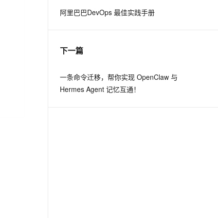
阿里巴巴DevOps 最佳实践手册
息提取
与 AI 智能体进行实时音视频通话
从文本、图片、视频中提取结构化的属性信息
构建支持视频理解的 AI 音视频实时通话应用
下一篇
t.diy 一步搞定创意建站
构建大模型应用的安全防护体系
通过自然语言交互简化开发流程,全栈开发支持
通过阿里云安全产品对 AI 应用进行安全防护
一条命令迁移，帮你实现 OpenClaw 与
Hermes Agent 记忆互通！