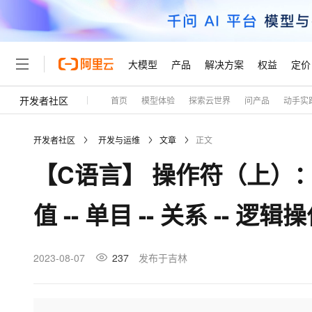
大模型
产品
解决方案
权益
定价
开发者社区
首页
模型体验
探索云世界
问产品
动手实
大模型
产品
解决方案
权益
定价
云市场
伙伴
服务
了解阿里云
精选产品
精选解决方案
普惠上云
产品定价
精选商城
成为销售伙伴
售前咨询
为什么选择阿里云
千问AI平台
开发者社区
开发与运维
文章
正文
了解云产品的定价详情
大模型服务平台百炼
千问办公，解锁你的工作
普惠上云 官方力荐
分销伙伴
在线服务
网站建设
什么是云计算
大
【C语言】 操作符（上）： -- 
大模型服务与应用平台
企业级Agent产品，直接
云服务器38元/年起，超
咨询伙伴
多端小程序
技术领先
云上成本管理
售后服务
轻量应用服务器
Agency Agents：拥
官方推荐返现计划
大模型
精选产品
精选解决方案
Salesforce 国际版订阅
稳定可靠
值 -- 单目 -- 关系 -- 逻辑
管理和优化成本
推荐新用户得奖励，单订单
销售伙伴合作计划
自助服务
友盟天域
安全合规
人工智能与机器学习
AI
文本生成
云数据库 RDS
HappyHorse 打造一
云工开物
无影生态合作计划
在线服务
观测云
分析师报告
高校专属算力普惠，学生认
计算
互联网应用开发
2023-08-07
237
发布于吉林
Qwen3.8-Max
HOT
Salesforce On Alibaba C
工单服务
Tuya 物联网平台阿里云
研究报告与白皮书
人工智能平台 PAI
快速拥有专属 OpenClaw
大模
Consulting Partner 合
大数据
容器
智能体时代全能旗舰模型
免费试用
短信专区
一站式AI开发、训练和推
蓝凌 OA
AI 大模型销售与服务生
现代化应用