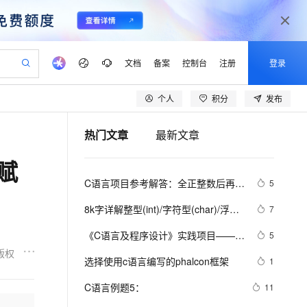
文档
备案
控制台
注册
登录
个人
积分
发布
验
作计划
器
AI 活动
专业服务
服务伙伴合作计划
开发者社区
加入我们
产品动态
服务平台百炼
阿里云 OPC 创新助力计划
热门文章
最新文章
一站式生成采购清单，支持单品或批量购买
io：打造专属 AI 语音助手
S产品伙伴计划（繁花）
峰会
CS
造的大模型服务与应用开发平台
一句话生成原生可编辑精美 PPT 文稿
AI 生产力先锋
Al MaaS 服务伙伴赋能合作
域名
博文
Careers
至高可申请百万元
Qwen3.8-Max 模型上线
 赋
开启高性价比 AI 编程新体验
弹性可伸缩的云计算服务
Qwen-Audio-3.0-Realtime 端到端实时语音角色扮演
输入一句话想法, 轻松生成专业的 PPT
先锋实践拓展 AI 生产力的边界
Token 补贴，五大权
计划
海大会
伙伴信用分合作计划
商标
问答
社会招聘
C语言项目参考解答：全正整数后再计
5
益加速 OPC 成功
eek-V4-Pro
SS
一键部署幻兽帕鲁游戏服务器
飞天发布时刻
HOT
Open Search 向量检索版支
划
备案
电子书
校园招聘
算
pSeek-V4-Pro
视频创作，一键激活电商全链路生产力
稳定、安全、高性价比、高性能的云存储服务
一键购买专属联机服务器，轻松开启游戏
所见，即是所愿
持视频检索 Pipeline 功能
更多支持
8k字详解整型(int)/字符型(char)/浮点
7
划
公司注册
镜像站
视频生成
语音识别与合成
型(float)/有符号(signed)/无符号
专属 QwenPaw
漫剧工坊：一站式动画创作平台
AI 实训营
HOT
应用身份服务 (IDaaS)
《C语言及程序设计》实践项目——输
5
合作伙伴培训与认证
(unsigned)数据在内存中的存储【程
划
上云迁移
站生成，高效打造优质广告素材
全接入的云上超级电脑
从聊天伙伴进化为能主动干活的本地数字员工
快速生产连贯的高质量长漫剧
从基础到进阶，Agent 创客手把手教你
OpenClaw 管理能力上线
出小星星
版权
lScope
序员内功修炼/C语言】
我要反馈
e-1.1-T2V
Qwen3-TTS-Flash
选择使用c语言编写的phalcon框架
1
查询合作伙伴
n Alibaba Cloud ISV 合作
代维服务
建企业门户网站
10 分钟搭建微信、支付宝小程序
MaxCompute MaxFrame 提
畅细腻的高质量视频
离线语音合成大模型，多语言方言自适应，低延迟高稳定
创新加速
C语言例题5：
ope
登录合作伙伴管理后台
11
我要建议
站，无忧落地极速上线
以可视化方式快速构建移动和 PC 门户网站
国内短信简单易用，安全可靠，秒级触达，全球覆盖200+国家和地区。
高效部署网站，快速应用到小程序
供自动弹性内存功能