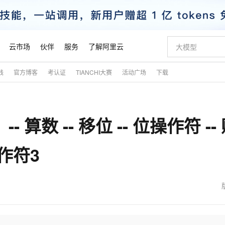
云市场
伙伴
服务
了解阿里云
践
官方博客
考认证
TIANCHI大赛
活动广场
下载
AI 特惠
数据与 API
成为产品伙伴
企业增值服务
最佳实践
价格计算器
AI 场景体
基础软件
产品伙伴合
阿里云认证
市场活动
配置报价
大模型
自助选配和估算价格
新方式
睿译宝，AI翻译排版一步到位
智启 AI 普惠权益
产品生态集成认证中心
企业支持计划
云上春晚
域名与网站
千问官方 MaaS 平台，为开发者和 Agent 而生，新用户赠送 1 亿 + tokens 额度
Qwen Aud
AI Coding
阿里云Maa
2026 阿里云
云服务器 E
为企业打
数据集
Windows
大模型认证
模型
NEW
NEW
算数 -- 移位 -- 位操作符 --
交付可用成果
值低价云产品抢先购
上传文档即自动完成翻译和格式还原
至高享 1亿+免费 tokens，加速 Al 应用落地
提供智能易用的域名与建站服务
智能编程，一键
安全可靠、
产品生态伙伴
专家技术服务
云上奥运之旅
弹性计算合作
阿里云中企出
手机三要素
宝塔 Linux
全部认证
价格优势
有专属领域专家
GLM-5.2：长任务时代开源旗舰模型
阿里云 OPC 创新助力计划
千问大模型
即刻拥有 DeepS
AI 电商营销
对象存储 O
大模型
产品生态伙伴工作台
企业增值服务台
云栖战略参考
云存储合作计
云栖大会
身份实名认证
CentOS
训练营
操作符3
推动算力普惠，释放技术红利
最高返9万
多领域专家智能体,一键组建 AI 虚拟交付团队
快速构建应用程序和网站，即刻迈出上云第一步
至高百万元 Token 补贴，加速一人公司成长
多元化、高性能、安全可靠的大模型服务
真正可用的 1M 上下文,一次完成代码全链路开发
轻松解锁专属 Dee
从图文生成到
云上的中国
数据库合作计
活动全景
短信
Docker
图片和
站式影视创作平台
Hermes Agent，打造自进化智能体
Token Plan 模型订阅计划
数字证书管理服务（原SSL证书）
5 分钟轻松部署
AI 广告创作
无影云电脑
企业成长
NEW
信息公告
看见新力量
云网络合作计
OCR 文字识别
JAVA
证享300元代金券
可视化编排打通从文字构思到成片全链路闭环
全托管，含MySQL、PostgreSQL、SQL Server、MariaDB多引擎
自主进化，持久记忆，越用越聪明
Qwen3.8-Max 首发尝鲜，限时加量 10 倍，夜间低至2折
实现全站HTTPS，呈现可信的WEB访问
图文、视频一
随时随地安
魔搭 Mode
Kimi-K3
HappyHors
NEW
loud
服务实践
官网公告
金融模力时刻
Salesforce O
版
发票查验
全能环境
Claude Code + GStack 打造工程团队
千问办公，限时限量积分加倍
Qoder
低代码高效构
AI 建站
短信服务
型
NEW
作计划
Kimi 最新旗舰模型，长程编程与推理利器
让文字生成流
计划
创新中心
魔搭 ModelSc
健康状态
理服务
让AI从“聊天伙伴”进化为能干活的“数字员工”
安装技能 GStack，拥有专属 AI 工程团队
你的AI工作搭子，覆盖日常办公高频场景
面向真实软件的智能体编程平台
0 代码专业建
客户案例
天气预报查询
操作系统
态合作计划