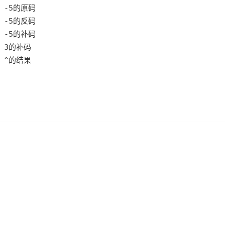
AI 应用
10分钟微调：让0.6B模型媲美235B模
多模态数据信
型
依托云原生高可用架构,实现Dify私有化部署
用1%尺寸在特定领域达到大模型90%以上效果
一个 AI 助手
超强辅助，Bol
即刻拥有 DeepSeek-R1 满血版
在企业官网、通讯软件中为客户提供 AI 客服
多种方案随心选，轻松解锁专属 DeepSeek