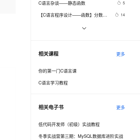
安全
C语言杂谈——静态函数
我要投诉
e-1.1-I2V
Cosyvoice-V3-Flash
5
PolarDB
上云场景组合购
Milvus 弹性伸缩功能新增节
伴
漫剧创作，剧本、分镜、视频高效生成
100%兼容MySQL、PostgreSQL，兼容Oracle，支持集中和分布式
覆盖90%+业务场景，专享组合折扣价
点支持范围
畅自然，细节丰富
高表现力语音合成大模型，语音克隆听感自然
VPN
【C语言程序设计——函数】分数数
14
列求和1（头歌实践教学平台习题）
ernetes 版 ACK
云聚AI 严选权益
AI 原生数据库服务发布
SSL 证书
C与C++《精通Unix下C语言与项目实
3
2V
Fun-ASR
【合集】
，一键激活高效办公新体验
理容器应用的 K8s 服务
精选AI产品，从模型到应用全链提效
Agent 数据网关
践》读书笔记（8）
文戏情感细腻自然，动作戏激烈拳拳到肉，实现更强表演能力
支持中英文自由切换，具备更强的噪声鲁棒性
堡垒机
C语言程序设计核心详解 第二章:数
11
AI 用量加速计划
云原生数据库 PolarDB
据与数据类型 4种常量详解 常见表达
防火墙
、识别商机，让客服更高效、服务更出色。
C语言——二级指针
新老同享，达量后返
Agentic Database 发布
2
相关课程
式详解
更多
主机安全
应用
你的第一门C语言课
千问办公
NEW
AI 应用及服务市场
的智能体编程平台
一站式AI生产力平台
C语言学习教程
AI 应用
伶鹊
企业级人与Agent协作平台，接入和调度多个数字员工
智能客服平台，对话机器人、对话分析、智能外呼
大模型
相关电子书
更多
大模型服务平台百炼 - 全妙
自然语言处理
应用创作平台
多模态内容创作工具，已接入 DeepSeek
低代码开发师（初级）实战教程
数据标注
机器学习
冬季实战营第三期：MySQL数据库进阶实战