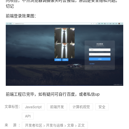
问项目，不然浏览器调摄像头时会报错，原因是安全隐私问题。
切记
前端登录效果图：
前端工程已完毕，如有疑问可自行百度，或者私信up
文章标签：
JavaScript
前端开发
计算机视觉
安全
API
来 源：
开发者社区
>
开发与运维
>
文章
> 正文