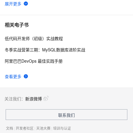
人脸识别实战：使用Opencv+SVM实现人脸识别
6
6
阿里云账号个人实名认证和企业实名的区别对比以及选择
5
7
相关电子书
方法
低代码开发师（初级）实战教程
电子合同刷脸认证安全吗？电子合同实名认证方式有哪
2
8
些？
冬季实战营第三期：MySQL数据库进阶实战
北理工开发5G无人配送车，支持人脸识别和体温检测，
1
9
阿里巴巴DevOps 最佳实践手册
已部署中关村校区
阿里云视觉智能开放平台金融级人脸核身服务端PHP接入
6
10
查看更多
示例
关注我们：
新浪微博
联系我们
文档
|
开发者社区
|
天池大赛
|
培训与认证