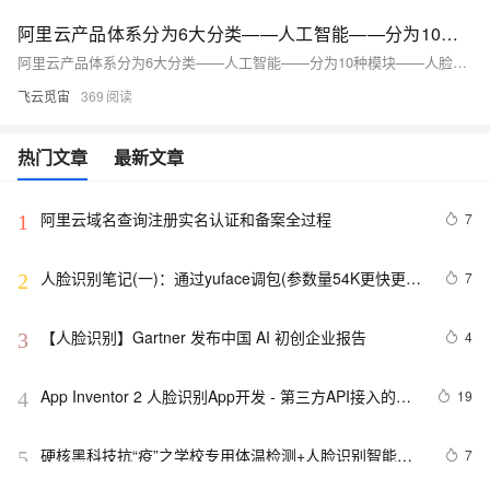
阿里云产品体系分为6大分类——人工智能——分为10种模块——人脸识别
阿里云产品体系分为6大分类——人工智能——分为10种模块——人脸识别自制脑图
飞云觅宙
369
热门文章
最新文章
阿里云域名查询注册实名认证和备案全过程
7
1
人脸识别笔记(一)：通过yuface调包(参数量54K更快更小
7
2
更准的算法) 来实现人脸识别
【人脸识别】Gartner 发布中国 AI 初创企业报告
4
3
App Inventor 2 人脸识别App开发 - 第三方API接入的通
19
4
用方法
硬核黑科技抗“疫”之学校专用体温检测+人脸识别智能系
7
5
统