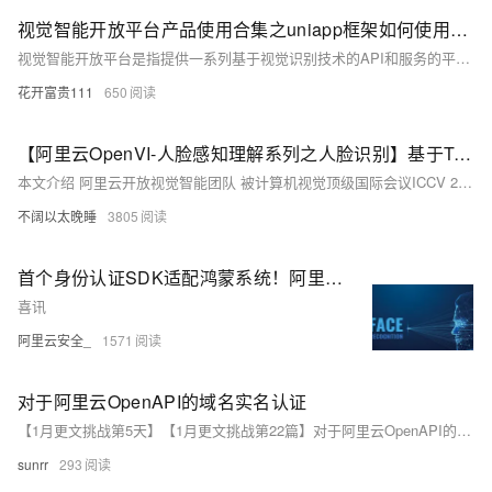
视觉智能开放平台产品使用合集之uniapp框架如何使用阿里云金融级人脸识别
视觉智能开放平台是指提供一系列基于视觉识别技术的API和服务的平台，这些服务通常包括图像识别、人脸识别、物体检测、文字识别、场景理解等。企业或开发者可以通过调用这些API，快速将视觉智能功能集成到自己的应用或服务中，而无需从零开始研发相关算法和技术。以下是一些常见的视觉智能开放平台产品及其应用场景的概览。
花开富贵111
650
【阿里云OpenVI-人脸感知理解系列之人脸识别】基于Transformer的人脸识别新框架TransFace ICCV-2023论文深入解读
本文介绍 阿里云开放视觉智能团队 被计算机视觉顶级国际会议ICCV 2023接收的论文 &quot;TransFace: Calibrating Transformer Training for Face Recognition from a Data-Centric Perspective&quot;。TransFace旨在探索ViT在人脸识别任务上表现不佳的原因，并从data-centric的角度去提升ViT在人脸识别任务上的性能。
不阔以太晚睡
3805
首个身份认证SDK适配鸿蒙系统！阿里云金融级实人认证产品再升级
喜讯
阿里云安全_
1571
对于阿里云OpenAPI的域名实名认证
【1月更文挑战第5天】【1月更文挑战第22篇】对于阿里云OpenAPI的域名实名认证
sunrr
293