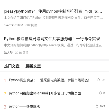
[oeasy]python094_使用python控制音符列表_midi_文件制作
本文介绍了如何使用Python控制音符列表制作MIDI文件。首先回顾了列表下标索引（正数和负数）的用法，接着通过`mido`库实现MIDI文件生成。以《两只老虎》为例，详细解析了代码逻辑：定义音高映射、构建旋律列表、创建MIDI文件框架，并将音符插入音轨。还探讨了音符时值与八度扩展的实现方法。最终生成的MIDI文件可通过不同平台播放或编辑。总结中提到，此技术可用于随机生成符合调性的旋律，同时引发对列表其他实际应用的思考。
overmind1980
602
Python极速搭建局域网文件共享服务器：一行命令实现HTTPS安全传输
本文介绍如何利用Python的http.server模块，通过一行命令快速搭建支持HTTPS的安全文件下载服务器，无需第三方工具，3分钟部署，保障局域网文件共享的隐私与安全。
站大爷
3046
热门文章
最新文章
Python爬虫实战：一键采集电商数据，掌握市场动态！
22
1
python网络爬虫selenium打开多窗口与切换页面
3
2
python——多重继承
679
3