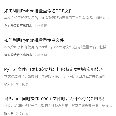
如何利用Python批量重命名PDF文件
本文介绍了如何使用Python提取PDF内容并用于文件重命名。通过安装Python环境、PyCharm编译器及Jupyter Notebook，结合tabula库实现PDF数据读取与处理，并提供代码示例与参考文献。
鱼的爱情看不出泪水
477
如何利用Python批量重命名文件
本文介绍了如何使用Python和PyCharm对文件进行批量重命名，包括文件名前后互换、按特定字符调整顺序等实用技巧，并提供了完整代码示例。同时推荐了第三方工具Bulk Rename Utility，便于无需编程实现高效重命名。适用于需要处理大量文件命名的场景，提升工作效率。
鱼的爱情看不出泪水
773
Python文件/目录比较实战：排除特定类型的实用技巧
本文通过四个实战案例，详解如何使用Python比较目录差异并灵活排除特定文件，涵盖基础比较、大文件处理、跨平台适配与可视化报告生成，助力开发者高效完成目录同步与数据校验任务。
站大爷
350
当Python同时操作1000个文件时，为什么你的CPU只用了10%？
本文介绍如何构建一个高效的文件处理系统，解决单线程效率低、多线程易崩溃的矛盾。通过异步队列与多线程池结合，实现任务调度优化，提升I/O密集型操作的性能。
站大爷
316