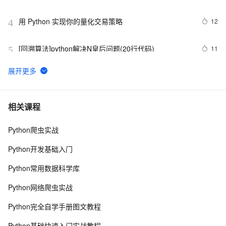
用 Python 实现你的量化交易策略
12
4
[回溯算法]python解决N皇后问题(20行代码)
11
5
python_list
671
6
Python之计算24点
476
7
相关课程
Python爬虫实战
Python中的find()和count()方法详解
9
8
Python开发基础入门
Python 二维码的读取与生成：使用链接生成二维码、读
8
9
Python常用数据科学库
取二维码里的链接
python 模块初始
642
10
Python网络爬虫实战
Python完全自学手册图文教程
Python基础快速入门实战教程