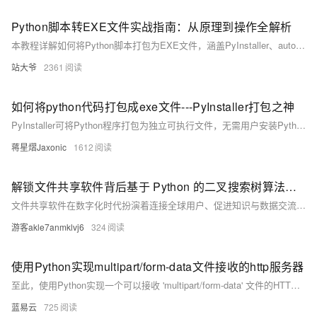
Python脚本转EXE文件实战指南：从原理到操作全解析
本教程详解如何将Python脚本打包为EXE文件，涵盖PyInstaller、auto-py-to-exe和cx_Freeze三种工具，包含实战案例与常见问题解决方案，助你轻松发布独立运行的Python程序。
站大爷
2361
如何将python代码打包成exe文件---PyInstaller打包之神
PyInstaller可将Python程序打包为独立可执行文件，无需用户安装Python环境。它自动分析代码依赖，整合解释器、库及资源，支持一键生成exe，方便分发。使用pip安装后，通过简单命令即可完成打包，适合各类项目部署。
蒋星熠Jaxonic
1612
解锁文件共享软件背后基于 Python 的二叉搜索树算法密码
文件共享软件在数字化时代扮演着连接全球用户、促进知识与数据交流的重要角色。二叉搜索树作为一种高效的数据结构，通过有序存储和快速检索文件，极大提升了文件共享平台的性能。它依据文件名或时间戳等关键属性排序，支持高效插入、删除和查找操作，显著优化用户体验。本文还展示了用Python实现的简单二叉搜索树代码，帮助理解其工作原理，并展望了该算法在分布式计算和机器学习领域的未来应用前景。
游客akle7anmklvj6
324
使用Python实现multipart/form-data文件接收的http服务器
至此，使用Python实现一个可以接收 'multipart/form-data' 文件的HTTP服务器的步骤就讲解完毕了。希望通过我的讲解，你可以更好地理解其中的逻辑，另外，你也可以尝试在实际项目中运用这方面的知识。
蓝易云
725