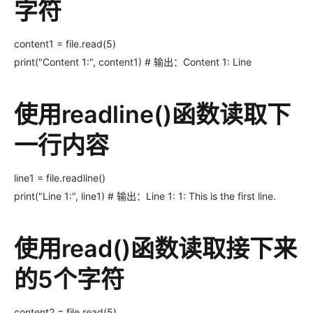
字符
content1 = file.read(5)
print("Content 1:", content1) # 输出：Content 1: Line
使用readline()函数读取下
一行内容
line1 = file.readline()
print("Line 1:", line1) # 输出：Line 1: 1: This is the first line.
使用read()函数读取接下来
的5个字符
content2 = file.read(5)