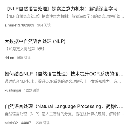
【NLP自然语言处理】探索注意力机制：解锁深度学习的语言理解新篇章（上）
【NLP自然语言处理】探索注意力机制：解锁深度学习的语言理解新篇章（上）
aliyun4137863809
364
大数据中自然语言处理 (NLP)
【10月更文挑战第19天】
小Lee
959
如何结合NLP（自然语言处理）技术提升OCR系统的语义理解和上下文感知能力？
通过结合NLP技术，提升OCR系统的语义理解和上下文感知能力。方法包括集成NLP模块、文本预处理、语义特征提取、上下文推理及引入领域知识库。代码示例展示了如何使用Tesseract进行OCR识别，并通过BERT模型进行语义理解和纠错，最终提高文本识别的准确性。相关API如医疗电子发票验真、车险保单识别等可进一步增强应用效果。
kuaitongai
1223
自然语言处理（Natural Language Processing，简称NLP）
自然语言处理（NLP）是人工智能的分支，旨在让计算机理解、解释和生成人类语言。NLP的关键技术和应用包括语言模型、词嵌入、文本分类、命名实体识别、机器翻译、文本摘要、问答系统、情感分析、对话系统、文本生成和知识图谱等。随着深度学习的发展，NLP的应用日益广泛且效果不断提升。
kaixin321-44007
1239