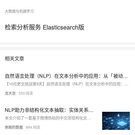
大数据与机器学习
检索分析服务 Elasticsearch版
相关文章
自然语言处理（NLP）在文本分析中的应用：从「被动收集」到「主动分析」
【10月更文挑战第9天】自然语言处理（NLP）在文本分析中的应用：从「被动收集」到「主动分析」
龙大吉
550
NLP助力非结构化文本抽取：实体关系提取实战
本文介绍了一套基于微博热帖的中文非结构化文本分析系统，通过爬虫代理采集数据，结合NLP技术实现实体识别、关系抽取及情感分析。核心技术包括爬虫模块、请求配置、页面采集和中文NLP处理，最终将数据结构化并保存为CSV文件或生成图谱。代码示例从基础正则规则到高级深度学习模型（如BERT-BiLSTM-CRF）逐步演进，适合初学者与进阶用户调试与扩展，展现了中文NLP在实际场景中的应用价值。
奔跑的数据
894