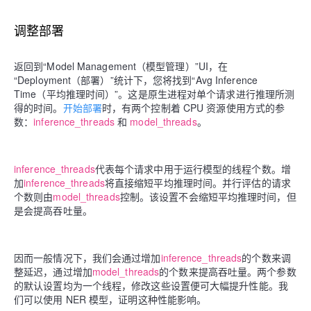
调整部署
返回到“Model Management（模型管理）”UI，在
“Deployment（部署）”统计下，您将找到“
Avg Inference
Time（平均推理时间）
”。这是原生进程对单个请求进行推理所测
得的时间。
开始部署
时，有两个控制着 CPU 资源使用方式的参
数：
inference_threads
和
model_threads
。
inference_threads
代表每个请求中用于运行模型的线程个数。增
加
inference_threads
将直接缩短平均推理时间。并行评估的请求
个数则由
model_threads
控制。该设置不会缩短平均推理时间，但
是会提高吞吐量。
因而一般情况下，我们会通过增加
inference_threads
的个数来调
整延迟，通过增加
model_threads
的个数来提高吞吐量。两个参数
的默认设置均为一个线程，修改这些设置便可大幅提升性能。我
们可以使用 NER 模型，证明这种性能影响。