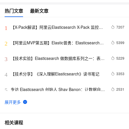
热门文章
最新文章
【X-Pack解读】阿里云Elasticsearch X-Pack 监控组
7207
1
件功能详解
【阿里云MVP第五期】Elastic曾勇：Elasticsearch在
5399
2
智能运维领域的应用
【技术实验】Elasticsearch 做数据库系列之一：表结
5229
3
构定义
【技术分享】《深入理解Elasticsearch》读书笔记
3353
4
专访 Elasticsearch 创始人 Shay Banon：让数据自己
2531
5
说话
借助Beats快速搭建可视化运维系统
2131
6
【南京Meetup】Elastic 探秘之遗落的珍珠
1505
7
相关课程