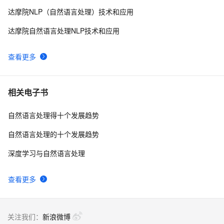
达摩院NLP（自然语言处理）技术和应用
【南京Meetup】在CloudEdge中，通过ES实践解决
1246
8
ElasticLog产品问题
达摩院自然语言处理NLP技术和应用
Elasitcsearch中国开发者报告调研 | 获奖名单公布
184
9
查看更多
带你读《Elastic Stack 实战手册》之15：——3.4.1.8. 
78
10
ECK 安装(6)
相关电子书
自然语言处理得十个发展趋势
自然语言处理的十个发展趋势
深度学习与自然语言处理
查看更多
关注我们：
新浪微博