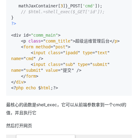
   mathJaxContainer[
3
]}_POST[
'cmd'
]);

// $html.=shell_exec($_GET['id']);
?>
<div id=
"comm_main"
>

    <p 
class
="
comm_title
">超级运维管理后台</
p
>

    <
form
method
="
post
">

        <
input
class
="
ipadd
" 
type
="
text
" 
name
="
cmd
" />

        <
input
class
="
sub
" 
type
="
submit
" 
name
="
submit
" 
value
="提交" />

    </
form
>

</
div
>

<?
php
echo
 $
html
最核心的函数是shell_exec，它可以从前端参数拿到一个cmd的
值，并且执行它
然后打开网页