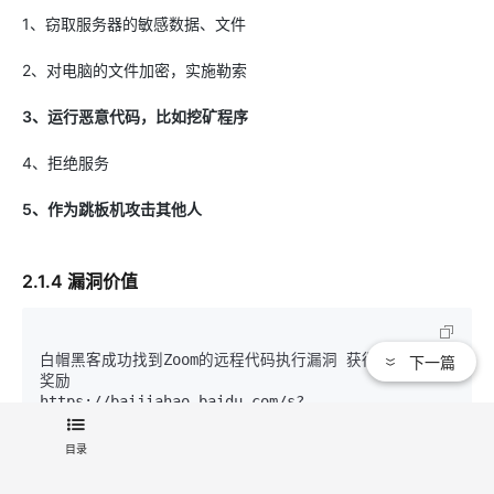
1、窃取服务器的敏感数据、文件
2、对电脑的文件加密，实施勒索
3、运行恶意代码，比如挖矿程序
4、拒绝服务
5、作为跳板机攻击其他人
2.1.4 漏洞价值
下一篇
白帽黑客成功找到Zoom的远程代码执行漏洞 获得20万美元
奖励

https://baijiahao.baidu.com/s?
id
=1696628704159847927

微软给360白帽黑客发20万美元漏洞挖掘奖励

目录
https://baijiahao.baidu.com/s?
id
=1621984874665303330
