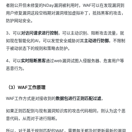
者刚公开但未修复的NDay漏洞被利用时，WAF可以在发现漏洞到
用户修复漏洞这段空档期对漏洞增加虚拟补丁，抵挡黑客的攻击，
防护网站安全。
3、可以
对访问请求进行控制
，可以主动识别、阻断攻击流量，就
如现在智能化的AI，可以发觉安全威胁对其
主动进行防御
。不限制
于被动状态下的规则和策略去防护。
4、可以
实时阻断黑客
通过web漏洞试图入侵服务器、危害用户等
恶意行为。
（3）WAF工作原理
WAF工作方式是对接收到的
数据包进行正则匹配过滤
，
如果正则匹配到与现有漏洞知识库的攻击代码相同，则认为这个恶
意代码，从而对于进行阻断。
所以，对于基于规则匹配的WAF，需要每天都及时更新最新的漏洞