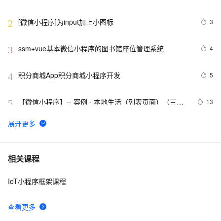
[微信小程序]为input加上小图标
3
2
ssm+vue基本微信小程序的图书馆座位管理系统
4
3
积分商城App积分商城小程序开发
5
4
【微信小程序】-- 案例 - 本地生活（列表页面）（三
13
5
十）
微信小程序：Error: Behaviors should be constructed 
2
6
with Behavior()
【视频教程】微信小程序开发-框架篇2 WXML
6
7
相关课程
IoT小程序框架课程
微信小程序canvas画布不清晰解决方法
2
8
查看更多
【一步步开发AI运动小程序】十七、如何识别用户上传
18
9
视频中的人体、运动、动作、姿态？