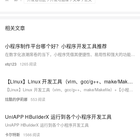
相关文章
小程序制作平台哪个好？小程序开发工具推荐
在数字化浪潮席卷的当下，小程序凭借其便捷性、易用性和强大的功能，成为企业拓展业务、提升用户体验的重要工具。然而，选择合适的小程序开发模式，是确保项目成功的关键所在。目前，主流的小程序开发模式主要有自主开发、利用SaaS小程序制作平台开发以及外包开发这三种。它们在成本投入、开发周期、控制力度和灵活性等方面各有优劣，适用于不同发展阶段和类型的企业。接下来，我们将对这三种模式进行详细剖析。
xfq123
1265
【Linux】Linux 开发工具（vim、gcc/g++、make/Makefile）+【小程序：进度条】-- 详解
【Linux】Linux 开发工具（vim、gcc/g++、make/Makefile）+【小程序：进度条】-- 详解
炫酷的伊莉娜
553
UniAPP HBuilderX 运行到各个小程序开发工具
UniAPP HBuilderX 运行到各个小程序开发工具
卡尔特斯
1566