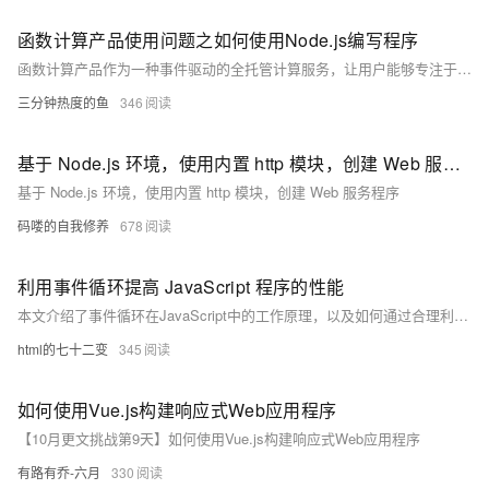
函数计算产品使用问题之如何使用Node.js编写程序
函数计算产品作为一种事件驱动的全托管计算服务，让用户能够专注于业务逻辑的编写，而无需关心底层服务器的管理与运维。你可以有效地利用函数计算产品来支撑各类应用场景，从简单的数据处理到复杂的业务逻辑，实现快速、高效、低成本的云上部署与运维。以下是一些关于使用函数计算产品的合集和要点，帮助你更好地理解和应用这一服务。
三分钟热度的鱼
346
基于 Node.js 环境，使用内置 http 模块，创建 Web 服务程序
基于 Node.js 环境，使用内置 http 模块，创建 Web 服务程序
码喽的自我修养
678
利用事件循环提高 JavaScript 程序的性能
本文介绍了事件循环在JavaScript中的工作原理，以及如何通过合理利用事件循环来优化程序性能，包括异步操作、任务优先级和避免阻塞等技巧。
html的七十二变
345
如何使用Vue.js构建响应式Web应用程序
【10月更文挑战第9天】如何使用Vue.js构建响应式Web应用程序
有路有乔-六月
330