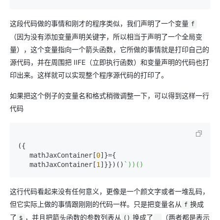
这段代码做的事情和刚才的程序类似，我们声明了一个变量
f
（因为没有添加变量声明关键字，所以相当于声明了一个全局变
量），这个变量指向一个箭头函数，它所做的事情就是打印自己的
源代码，并在周围把 IIFE（立即执行函数）和变量声明的代码也打
印出来。这样就可以实现整个程序源代码的打印了。
如果把这个例子的变量名和格式稍微调整一下，可以得到这样一行
代码
({

   mathJaxContainer[
0
]}={

   mathJaxContainer[
1
]}})()
这行代码看起来没有任何意义，更像是一个颜文字或者一堆乱码，
但它实际上做的事情跟刚刚的代码一样。只是把变量名从
换成
f
了
，并且把箭头函数的参数列表从
换成了
（两者都是表示
$
()
_