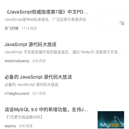
《JavaScript权威指南第7版》中文PDF+英文PDF+源代码 +JavaScript权威指南(第6版)(附源码)PDF下载阅读分享推荐
JavaScript是Web标准语言，广泛应用于各类浏览器，造就了其最广泛部署的地位。Node.js的兴起扩展了JavaScript的使用场景，使其成为开发者首选语言。无论新手还是经验丰富的程序员，都能受益于学习JavaScript。[《JavaScript权威指南第7版》资源链接](https://zhangfeidezhu.com/?p=224)
张飞的猪
1714
JavaScript 源代码大放送
JavaScript 不仅是前端开发的首选语言，通过 NodeJS 还能用于开发高性能后端服务，甚至在硬件编程中也崭露头角，正逐步成为全能型语言。此段代码提供了一个自定义日期格式验证的实用函数 `isValidDate`，简化了日期有效性检查，无需依赖庞大的第三方库。此外，还提供了获取元素最大尺寸和高亮文本的函数，以及一个为文字添加动画效果的 jQuery 插件，适用于多种开发场景。
rbvb2ms5saimy
208
必备的 JavaScript 源代码大放送
必备的 JavaScript 源代码大放送
n7lskg6uuowc2
231
谈谈MySQL 9.0 中的新增功能，支持JavaScript存储程序，弃用SHA-1
【7月更文挑战第29天】
wljslmz
536