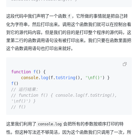
这段代码中我们声明了一个函数
，它所做的事情就是把自己转
f
化为字符串，然后打印出来。调用这个函数我们就可以在控制台看
到它的源代码内容。但是我们的目的是打印整个程序的源代码，这
里第二行的函数调用语句没有被打印出来。我们只要在函数里面把
这个函数调用语句也打印出来就好。
function
f
(
) {

console
.
log
(f.
toString
(), 
'\nf()'
f
// 运行结果：
// function f() { console.log(f.toString(), 
'\nf()') } 
// f()
这里我们利用了
会把所有的参数按顺序打印的特
console.log
性。但这种写法还不够简洁，因为这个函数我们只调用了一次，所