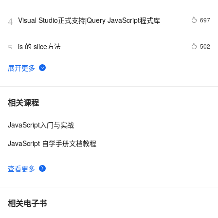
Visual Studio正式支持jQuery JavaScript程式库
697
4
js 的 slice方法
502
5
js 闭包 原型
578
6
在IE下的JS编程需注意的内存释放问题
6
7
相关课程
JavaScript入门与实战
js 小技巧----复制
3
8
JavaScript 自学手册文档教程
Ajax学习-Javascript实例1
1
9
查看更多
How JavaScript Work.
638
10
相关电子书