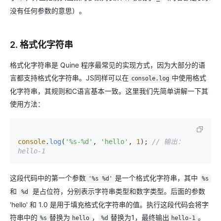
没有任何参数的意思）。
2. 格式化字符串
格式化字符串是 Quine 程序最常见的实现方式，因为大部分的语
言都支持格式化字符串。JS同样可以在
中使用格式
console.log
化字符串，其规则和C语言基本一致。这里我们先简单讲解一下其
使用方法：
console
.
log
(
'%s-%d'
, 
'hello'
, 
1
); 
// 输出：
hello-1
这段代码中的第一个参数
是一个格式化字符串，其中
'%s %d'
%s
和
是占位符，分别表示字符串类型和数字类型。后面的参数
%d
'hello' 和 1.0 是用于填充格式化字符串的值。执行这段代码会将字
符串中的
替换为
，
替换为1，最终输出
。
%s
hello
%d
hello-1