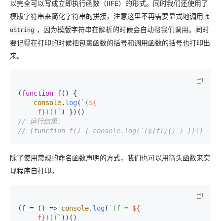
以完全可以写成立即执行函数（IIFE）的形式。同时我们还使用了
模版字符串来简化字符串的拼接，注意这里不再需要显式地调用
t
，因为模版字符串在解析的时候会自动帮我们调用。同时
oString
要记得在打印的时候把包裹函数的括号和调用函数的括号也打印出
来。
(
function
f
(
) {

console
.
log
(
`(
${

     f}
)()`
// 运行结果：
// (function f() { console.log(`(${f})()`) })()
除了使用常规的命名函数声明的方式，我们也可以用箭头函数来实
现程序自打印。
(f = 
() =>
console
.
log
(
`(f = 
${

     f}
)()`