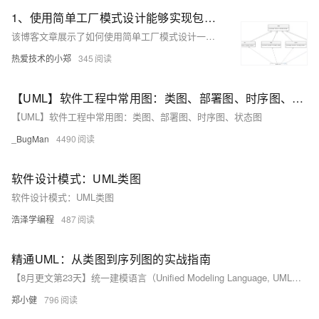
1、使用简单工厂模式设计能够实现包含加法（+）、减法（-）、乘法（*）、除法（/）四种运算的计算机程序，要求输入两个数和运算符，得到运算结果。要求使用相关的工具绘制UML类图并严格按照类图的设计编写程
该博客文章展示了如何使用简单工厂模式设计一个程序，该程序能够根据用户输入的运算符（加、减、乘、除）对两个数进行计算，并提供了相应的UML类图和Java源码实现。
热爱技术的小郑
345
【UML】软件工程中常用图：类图、部署图、时序图、状态图
【UML】软件工程中常用图：类图、部署图、时序图、状态图
_BugMan
4490
软件设计模式：UML类图
软件设计模式：UML类图
浩泽学编程
487
精通UML：从类图到序列图的实战指南
【8月更文第23天】统一建模语言（Unified Modeling Language, UML）是一种用于软件工程的标准图形化语言，它提供了一套工具来帮助开发团队可视化、构造和文档化软件系统。在UML中，类图和序列图是最常用也是最重要的两种图。类图用于描述系统的静态结构，而序列图则用于表示对象之间的交互和系统的动态行为。
郑小健
796