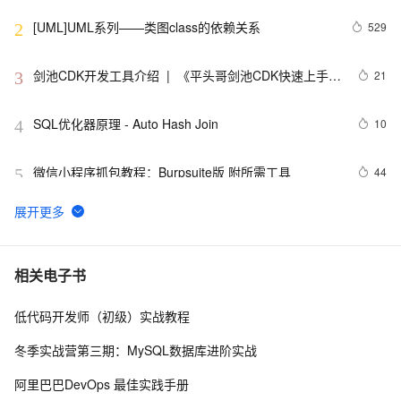
[UML]UML系列——类图class的依赖关系
529
2
剑池CDK开发工具介绍  |  《平头哥剑池CDK快速上手指
21
3
南》第一章
SQL优化器原理 - Auto Hash Join
10
4
微信小程序抓包教程：Burpsuite版 附所需工具
44
5
又一个项目开源，阿里已成为中国开源的关键力量？
9061
6
看懂UML类图和时序图
2
7
相关电子书
低代码开发师（初级）实战教程
设计模式之UML类图的常见关系（一）
512
8
冬季实战营第三期：MySQL数据库进阶实战
UML类图几种关系的总结
2
9
阿里巴巴DevOps 最佳实践手册