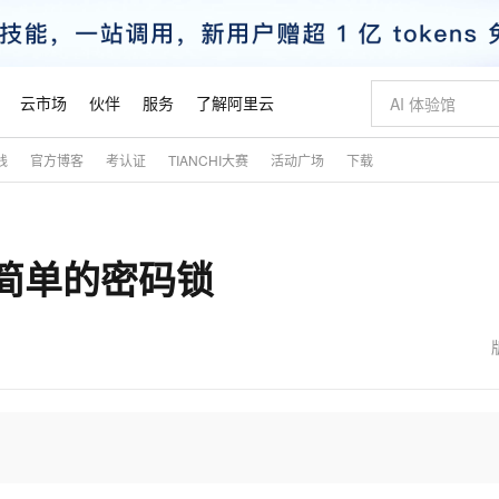
云市场
伙伴
服务
了解阿里云
践
官方博客
考认证
TIANCHI大赛
活动广场
下载
AI 特惠
数据与 API
成为产品伙伴
企业增值服务
最佳实践
价格计算器
AI 场景体
基础软件
产品伙伴合
阿里云认证
市场活动
配置报价
大模型
自助选配和估算价格
新方式
睿译宝，AI翻译排版一步到位
智启 AI 普惠权益
产品生态集成认证中心
企业支持计划
云上春晚
域名与网站
千问官方 MaaS 平台，为开发者和 Agent 而生，新用户赠送 1 亿 + tokens 额度
AI Coding
阿里云Maa
2026 阿里云
云服务器 E
为企业打
数据集
Windows
大模型认证
模型
NEW
现简单的密码锁
交付可用成果
值低价云产品抢先购
上传文档即自动完成翻译和格式还原
至高享 1亿+免费 tokens，加速 Al 应用落地
提供智能易用的域名与建站服务
智能编程，一键
安全可靠、
产品生态伙伴
专家技术服务
云上奥运之旅
弹性计算合作
阿里云中企出
手机三要素
宝塔 Linux
全部认证
价格优势
有专属领域专家
GLM-5.2：长任务时代开源旗舰模型
阿里云 OPC 创新助力计划
千问大模型
即刻拥有 DeepS
AI 电商营销
对象存储 O
大模型
产品生态伙伴工作台
企业增值服务台
云栖战略参考
云存储合作计
云栖大会
身份实名认证
CentOS
训练营
推动算力普惠，释放技术红利
最高返9万
多领域专家智能体,一键组建 AI 虚拟交付团队
快速构建应用程序和网站，即刻迈出上云第一步
至高百万元 Token 补贴，加速一人公司成长
多元化、高性能、安全可靠的大模型服务
真正可用的 1M 上下文,一次完成代码全链路开发
轻松解锁专属 Dee
从图文生成到
云上的中国
数据库合作计
活动全景
短信
Docker
图片和
站式影视创作平台
Hermes Agent，打造自进化智能体
Token Plan 模型订阅计划
数字证书管理服务（原SSL证书）
5 分钟轻松部署
AI 广告创作
无影云电脑
企业成长
NEW
信息公告
看见新力量
云网络合作计
OCR 文字识别
JAVA
证享300元代金券
可视化编排打通从文字构思到成片全链路闭环
全托管，含MySQL、PostgreSQL、SQL Server、MariaDB多引擎
自主进化，持久记忆，越用越聪明
Qwen3.8-Max 首发尝鲜，限时加量 10 倍，夜间低至2折
实现全站HTTPS，呈现可信的WEB访问
图文、视频一
随时随地安
魔搭 Mode
Kimi-K3
HappyHors
NEW
loud
服务实践
官网公告
金融模力时刻
Salesforce O
版
发票查验
全能环境
Claude Code + GStack 打造工程团队
千问办公，限时限量积分加倍
Qoder
低代码高效构
AI 建站
短信服务
型
NEW
作计划
Kimi 最新旗舰模型，长程编程与推理利器
让文字生成流
计划
创新中心
魔搭 ModelSc
健康状态
理服务
让AI从“聊天伙伴”进化为能干活的“数字员工”
安装技能 GStack，拥有专属 AI 工程团队
你的AI工作搭子，覆盖日常办公高频场景
面向真实软件的智能体编程平台
0 代码专业建
客户案例
天气预报查询
操作系统
态合作计划