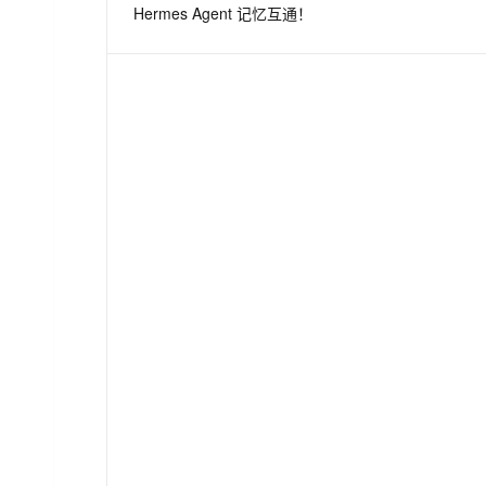
Hermes Agent 记忆互通！
息提取
与 AI 智能体进行实时音视频通话
从文本、图片、视频中提取结构化的属性信息
构建支持视频理解的 AI 音视频实时通话应用
t.diy 一步搞定创意建站
构建大模型应用的安全防护体系
通过自然语言交互简化开发流程,全栈开发支持
通过阿里云安全产品对 AI 应用进行安全防护