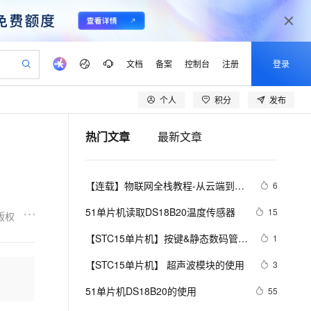
文档
备案
控制台
注册
登录
个人
积分
发布
验
作计划
器
AI 活动
专业服务
服务伙伴合作计划
开发者社区
加入我们
产品动态
服务平台百炼
阿里云 OPC 创新助力计划
热门文章
最新文章
一站式生成采购清单，支持单品或批量购买
S产品伙伴计划（繁花）
峰会
CS
造的大模型服务与应用开发平台
Qwen Audio：打造专属 AI 语音助手
一句话生成原生可编辑精美 PPT 文稿
AI 生产力先锋
Al MaaS 服务伙伴赋能合作
域名
博文
Careers
NEW
至高可申请百万元
Qwen3.8-Max 模型上线
开启高性价比 AI 编程新体验
弹性可伸缩的云计算服务
Qwen-Audio-3.0-Realtime 端到端实时语音角色扮演
输入一句话想法, 轻松生成专业的 PPT
先锋实践拓展 AI 生产力的边界
Token 补贴，五大权
计划
海大会
伙伴信用分合作计划
商标
问答
社会招聘
【连载】物联网全栈教程-从云端到设
6
益加速 OPC 成功
eek-V4-Pro
SS
一键部署幻兽帕鲁游戏服务器
飞天发布时刻
HOT
Open Search 向量检索版支
划
备案
电子书
校园招聘
备（十二）---最简单的单片机上云方
pSeek-V4-Pro
视频创作，一键激活电商全链路生产力
稳定、安全、高性价比、高性能的云存储服务
一键购买专属联机服务器，轻松开启游戏
所见，即是所愿
持视频检索 Pipeline 功能
更多支持
51单片机读取DS18B20温度传感器
15
版权
法！
划
公司注册
镜像站
视频生成
语音识别与合成
专属 QwenPaw
漫剧工坊：一站式动画创作平台
AI 实训营
HOT
应用身份服务 (IDaaS)
【STC15单片机】按键&静态数码管显
1
合作伙伴培训与认证
划
上云迁移
站生成，高效打造优质广告素材
全接入的云上超级电脑
从聊天伙伴进化为能主动干活的本地数字员工
快速生产连贯的高质量长漫剧
从基础到进阶，Agent 创客手把手教你
OpenClaw 管理能力上线
示0~9
lScope
我要反馈
e-1.1-T2V
Qwen3-TTS-Flash
【STC15单片机】 超声波模块的使用
3
查询合作伙伴
n Alibaba Cloud ISV 合作
代维服务
建企业门户网站
10 分钟搭建微信、支付宝小程序
MaxCompute MaxFrame 提
畅细腻的高质量视频
离线语音合成大模型，多语言方言自适应，低延迟高稳定
创新加速
51单片机DS18B20的使用
ope
登录合作伙伴管理后台
55
我要建议
站，无忧落地极速上线
以可视化方式快速构建移动和 PC 门户网站
国内短信简单易用，安全可靠，秒级触达，全球覆盖200+国家和地区。
高效部署网站，快速应用到小程序
供自动弹性内存功能