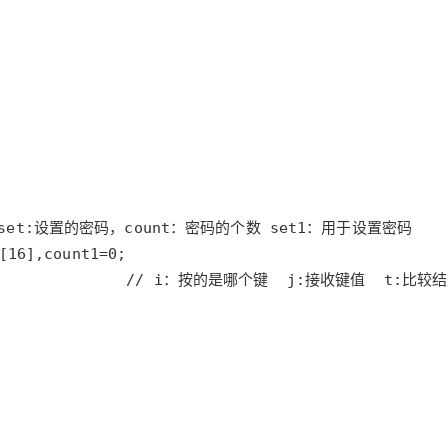
Deepseek-v4-pro
HappyHors
同享
万小智 AI 建站低至 15元/月
Qoder CN
AI 短剧/漫剧
云原生数据库 
快递物流查询
WordPress
成为服务伙
高校合作
点，立即开启云上创新
覆盖公网/内网、递归/权威、移动APP等全场景解析服务
送.CN域名，送备案服务码
基于千问大模型等，支持代码智能生成、研发智能问答
AI助力短剧
态智能体模型
旗舰 MoE 大模型，百万上下文与顶尖推理能力
图生视频，流
Ubuntu
服务生态伙伴
云工开物
企业应用
Works
Night Plan 支持 Qwen 3.8-Max
云原生大数据计算服务 MaxCompute
AI 办公
容器服务 Kub
NEW
GLM-5.2
Wan2.7-T
Red Hat
30+ 款产品免费体验
Data Agent 驱动的一站式 Data+AI 开发治理平台
夜间 5 折，Qwen/Meoo/TokenPlan 客户专享
面向分析的企业级SaaS模式云数据仓库
AI智能应用
提供一站式管
科研合作
视觉 Coding、空间感知、多模态思考等全面升级
1M上下文，专为长程任务能力而生
ERP
堂（旗舰版）
SUSE
智能客服
CRM
防护产品
2个月
自动承接线索
建站小程序
OA 办公系统
AI 应用构建
大模型原生
力提升
财税管理
模板建站
Qoder
大模型服务平台百炼-应用模版
HOT
NEW
面向真实软件
个人版上线、团队版降价；千问3.8-Max首发发尝鲜
丰富多元化的应用模版和解决方案
400电话
定制建站
万有无界
大模型服务平台百炼-智能体
方案
广告营销
模板小程序
的模型效果
灵活可视化地构建企业级 Agent
定制小程序
秒悟
人工智能平台 PAI
APP 开发
云端极速 AI 
新一代 AI 视频生成模型，深度适配广告营销等场景
AI Native 的算法工程平台，一站式完成建模、训练、推理服务部署
建站系统