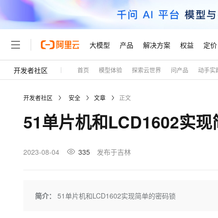
大模型
产品
解决方案
权益
定价
开发者社区
首页
模型体验
探索云世界
问产品
动手实
大模型
产品
解决方案
权益
定价
云市场
伙伴
服务
了解阿里云
精选产品
精选解决方案
普惠上云
产品定价
精选商城
成为销售伙伴
售前咨询
为什么选择阿里云
千问AI平台
开发者社区
安全
文章
正文
了解云产品的定价详情
大模型服务平台百炼
千问办公，解锁你的工作
普惠上云 官方力荐
分销伙伴
在线服务
网站建设
什么是云计算
大
51单片机和LCD1602实
大模型服务与应用平台
企业级Agent产品，直接
云服务器38元/年起，超
咨询伙伴
多端小程序
技术领先
云上成本管理
售后服务
轻量应用服务器
Agency Agents：拥
官方推荐返现计划
大模型
精选产品
精选解决方案
Salesforce 国际版订阅
稳定可靠
管理和优化成本
推荐新用户得奖励，单订单
销售伙伴合作计划
2023-08-04
335
发布于吉林
自助服务
友盟天域
安全合规
人工智能与机器学习
AI
文本生成
云数据库 RDS
HappyHorse 打造一
云工开物
无影生态合作计划
在线服务
观测云
分析师报告
高校专属算力普惠，学生认
计算
互联网应用开发
Qwen3.8-Max
HOT
Salesforce On Alibaba C
工单服务
Tuya 物联网平台阿里云
研究报告与白皮书
人工智能平台 PAI
快速拥有专属 OpenClaw
简介：
51单片机和LCD1602实现简单的密码锁
大模
Consulting Partner 合
大数据
容器
智能体时代全能旗舰模型
免费试用
短信专区
一站式AI开发、训练和推
蓝凌 OA
AI 大模型销售与服务生
现代化应用