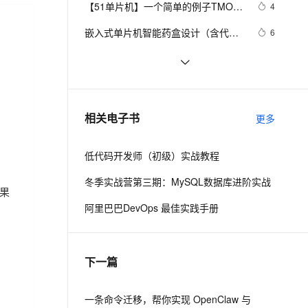
安全
【51单片机】一个简单的例子TMOD
我要投诉
e-1.1-I2V
Cosyvoice-V3-Flash
4
PolarDB
上云场景组合购
Milvus 弹性伸缩功能新增节
伴
＆TCON带你永远理解【（不）可位
漫剧创作，剧本、分镜、视频高效生成
100%兼容MySQL、PostgreSQL，兼容Oracle，支持集中和分布式
覆盖90%+业务场景，专享组合折扣价
点支持范围
畅自然，细节丰富
高表现力语音合成大模型，语音克隆听感自然
VPN
嵌入式单片机智能药盒设计（含代
6
寻址】
码）
ernetes 版 ACK
云聚AI 严选权益
AI 原生数据库服务发布
SSL 证书
单片机控制LED数码管的显示
19
2V
Fun-ASR
，一键激活高效办公新体验
理容器应用的 K8s 服务
精选AI产品，从模型到应用全链提效
Agent 数据网关
文戏情感细腻自然，动作戏激烈拳拳到肉，实现更强表演能力
支持中英文自由切换，具备更强的噪声鲁棒性
堡垒机
基于单片机的红绿黄灯设计（单片机
10
AI 用量加速计划
云原生数据库 PolarDB
实验交通灯设计）
防火墙
、识别商机，让客服更高效、服务更出色。
【51单片机】花式流水灯
新老同享，达量后返
Agentic Database 发布
17
相关电子书
更多
主机安全
应用
低代码开发师（初级）实战教程
千问办公
NEW
AI 应用及服务市场
的智能体编程平台
一站式AI生产力平台
冬季实战营第三期：MySQL数据库进阶实战
AI 应用
伶鹊
阿里巴巴DevOps 最佳实践手册
企业级人与Agent协作平台，接入和调度多个数字员工
智能客服平台，对话机器人、对话分析、智能外呼
大模型
大模型服务平台百炼 - 全妙
自然语言处理
下一篇
应用创作平台
多模态内容创作工具，已接入 DeepSeek
数据标注
机器学习
一条命令迁移，帮你实现 OpenClaw 与