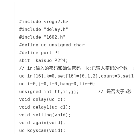
存储
天池大赛
Qwen3.7-Plus
云解析DNS
解决方案免费试用 新老
电子合同
最高领取价值200元试用
能看、能想、能动手的多模
安全
网络与CDN
AI 算法大赛
畅捷通
大数据开发治理平台 Data
AI 产品 免费试用
网络
安全
云开发大赛
Qwen3-VL-Plus
Tableau 订阅
1亿+ 大模型 tokens 和 
可观测
入门学习赛
中间件
AI空中课堂在线直播课
云防火墙
140+云产品 免费试用
上云与迁云
云原生的云上边界网络安全
产品新客免费试用，最长1
数据库
生态解决方案
大模型服务
企业出海
大模型ACA认证体验
大数据计算
助力企业全员 AI 认知与能
行业生态解决方案
千问AI平台-Token Plan
政企业务
媒体服务
开发者生态解决方案
企业服务与云通信
千问AI平台-模型体验
AI 开发和 AI 应用解决
在线体验全尺寸、多种模态
域名与网站
Happy 系列大模型
终端用户计算
Serverless
开发工具