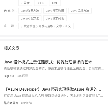
开发者
JSON
XML
关键词：
Java数据方法
Java搜索数据
Java请求方法
Java列表方法
Java请求列表
来 源：
开发者社区
>
开发与运维
>
文章
> 正文
相关文章
Java 设计模式之责任链模式：优雅处理请求的艺术
责任链模式通过构建处理者链，使请求沿链传递直至被处理，实现发送者与接收者的解耦。适用于审批流程、日志处理等多级处理场景，提升系统灵活性与可扩展性。
BigFour
935
【Azure Developer】Java代码实现获取Azure 资源的指标数据却报错 "invalid time interval input"
在使用 Java 调用虚拟机 API 获取指标数据时，因本地时区设置非 UTC，导致时间格式解析错误。解决方法是在代码中手动指定时区为 UTC，使用 `ZoneOffset.ofHours(0)` 并结合 `withOffsetSameInstant` 方法进行时区转换，从而避免因时区差异引发的时间格式问题。
路边两盏灯
432