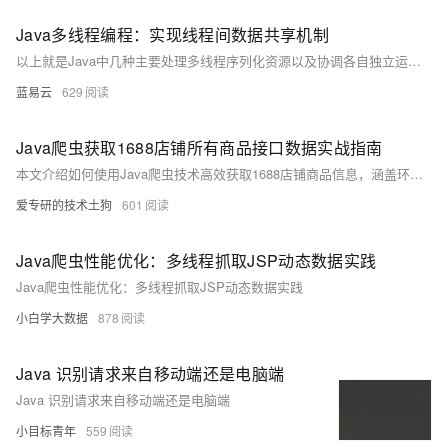
Java多线程编程：实现线程间数据共享机制
以上就是Java中几种主要处理多线程序列化资源以及协调各自独立运行但需相互配合以完成任务threads 的技术手段与策略。正确应用上述技术将大大增强你程序稳定性与效率同时也降低bug出现率因此深刻理解每项技术背后理论至关重要.
蓝易云
629
Java爬虫获取1688店铺所有商品接口数据实战指南
本文介绍如何使用Java爬虫技术高效获取1688店铺商品信息，涵盖环境搭建、API调用、签名生成及数据抓取全流程，并附完整代码示例，助力市场分析与选品决策。
爱专研的技术土狗
601
Java爬虫性能优化：多线程抓取JSP动态数据实践
Java爬虫性能优化：多线程抓取JSP动态数据实践
小白学大数据
878
Java 识别请求来自移动端还是电脑端
Java 识别请求来自移动端还是电脑端
小目标青年
559