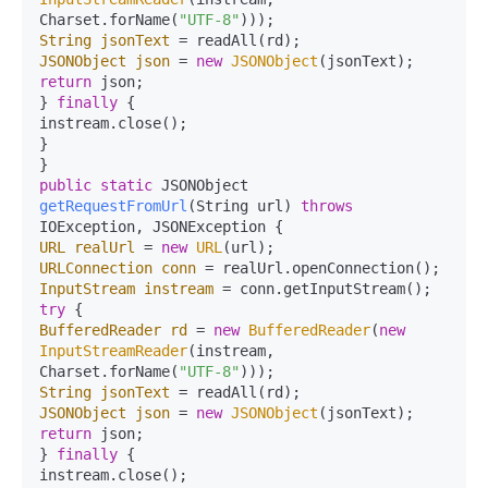
Charset.forName(
"UTF-8"
String
jsonText
=
JSONObject
json
=
new
JSONObject
return
 json;

} 
finally
 {

instream.close();

}

public
static
 JSONObject 
getRequestFromUrl
(String url)
throws
URL
realUrl
=
new
URL
URLConnection
conn
=
InputStream
instream
=
try
BufferedReader
rd
=
new
BufferedReader
(
new
InputStreamReader
(instream, 
Charset.forName(
"UTF-8"
String
jsonText
=
JSONObject
json
=
new
JSONObject
return
 json;

} 
finally
 {

instream.close();
