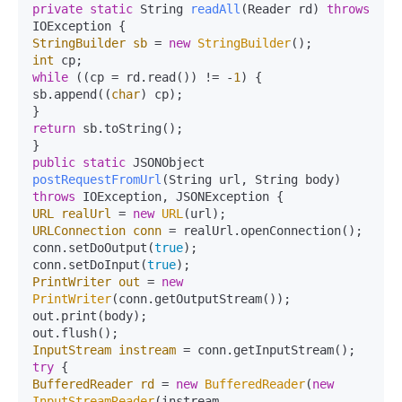
private
static
 String 
readAll
(Reader rd)
throws
StringBuilder
sb
=
new
StringBuilder
int
while
 ((cp = rd.read()) != -
1
) {

sb.append((
char
) cp);

return
 sb.toString();

public
static
 JSONObject 
postRequestFromUrl
(String url, String body)
throws
URL
realUrl
=
new
URL
URLConnection
conn
=
 realUrl.openConnection();

conn.setDoOutput(
true
);

conn.setDoInput(
true
PrintWriter
out
=
new
PrintWriter
(conn.getOutputStream());

out.print(body);

InputStream
instream
=
try
BufferedReader
rd
=
new
BufferedReader
(
new
InputStreamReader
(instream, 