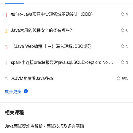
如何在Java项目中实现领域驱动设计（DDD）
9
1
Java常用的线程安全的类有哪些？
6
2
【Java Web编程 十三】深入理解JDBC规范
5
3
spark中连接oracle报异常java.sql.SQLException: No 
3
4
suitable driver
从JVM角度看Java多态
605
5
WebKit  上的JS直接使用Java Bean
576
6
Java 图书管理系统详解
7
7
相关课程
Java面试疑难点解析 - 面试技巧及语言基础
Java线程：新特征-原子量
719
8