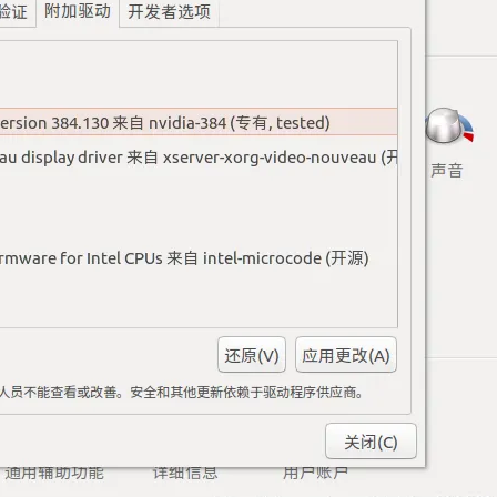
AI 应用
10分钟微调：让0.6B模型媲美235B模
多模态数据信
型
依托云原生高可用架构,实现Dify私有化部署
用1%尺寸在特定领域达到大模型90%以上效果
一个 AI 助手
超强辅助，Bol
即刻拥有 DeepSeek-R1 满血版
在企业官网、通讯软件中为客户提供 AI 客服
多种方案随心选，轻松解锁专属 DeepSeek