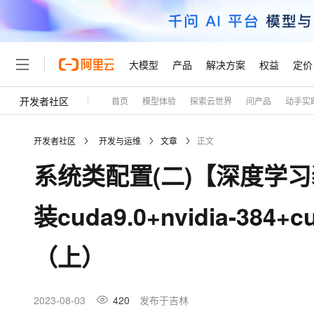
大模型
产品
解决方案
权益
定价
开发者社区
首页
模型体验
探索云世界
问产品
动手实
大模型
产品
解决方案
权益
定价
云市场
伙伴
服务
了解阿里云
精选产品
精选解决方案
普惠上云
产品定价
精选商城
成为销售伙伴
售前咨询
为什么选择阿里云
千问AI平台
开发者社区
开发与运维
文章
正文
了解云产品的定价详情
大模型服务平台百炼
千问办公，解锁你的工作
普惠上云 官方力荐
分销伙伴
在线服务
网站建设
什么是云计算
大
系统类配置(二)【深度学习装机
大模型服务与应用平台
企业级Agent产品，直接
云服务器38元/年起，超
咨询伙伴
多端小程序
技术领先
云上成本管理
售后服务
轻量应用服务器
Agency Agents：拥
官方推荐返现计划
大模型
精选产品
精选解决方案
Salesforce 国际版订阅
稳定可靠
装cuda9.0+nvidia-384+c
管理和优化成本
推荐新用户得奖励，单订单
销售伙伴合作计划
自助服务
友盟天域
安全合规
人工智能与机器学习
AI
文本生成
云数据库 RDS
HappyHorse 打造一
云工开物
无影生态合作计划
在线服务
（上）
观测云
分析师报告
高校专属算力普惠，学生认
计算
互联网应用开发
Qwen3.8-Max
HOT
Salesforce On Alibaba C
工单服务
Tuya 物联网平台阿里云
研究报告与白皮书
人工智能平台 PAI
快速拥有专属 OpenClaw
大模
Consulting Partner 合
大数据
容器
智能体时代全能旗舰模型
免费试用
短信专区
一站式AI开发、训练和推
2023-08-03
420
发布于吉林
蓝凌 OA
AI 大模型销售与服务生
现代化应用