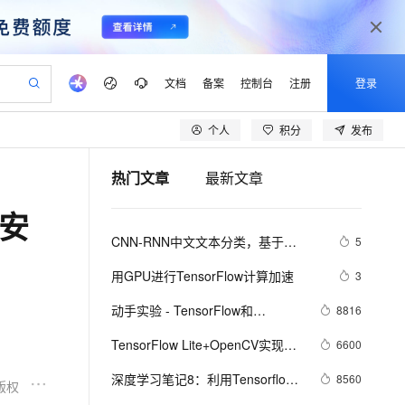
文档
备案
控制台
注册
登录
个人
积分
发布
验
作计划
器
AI 活动
专业服务
服务伙伴合作计划
开发者社区
加入我们
产品动态
服务平台百炼
阿里云 OPC 创新助力计划
热门文章
最新文章
一站式生成采购清单，支持单品或批量购买
io：打造专属 AI 语音助手
S产品伙伴计划（繁花）
峰会
CS
造的大模型服务与应用开发平台
一句话生成原生可编辑精美 PPT 文稿
AI 生产力先锋
Al MaaS 服务伙伴赋能合作
域名
博文
Careers
至高可申请百万元
Qwen3.8-Max 模型上线
下安
开启高性价比 AI 编程新体验
弹性可伸缩的云计算服务
Qwen-Audio-3.0-Realtime 端到端实时语音角色扮演
输入一句话想法, 轻松生成专业的 PPT
先锋实践拓展 AI 生产力的边界
Token 补贴，五大权
计划
海大会
伙伴信用分合作计划
商标
问答
社会招聘
CNN-RNN中文文本分类，基于
5
益加速 OPC 成功
eek-V4-Pro
SS
一键部署幻兽帕鲁游戏服务器
飞天发布时刻
HOT
Open Search 向量检索版支
划
备案
电子书
校园招聘
TensorFlow 实现
】
pSeek-V4-Pro
视频创作，一键激活电商全链路生产力
稳定、安全、高性价比、高性能的云存储服务
一键购买专属联机服务器，轻松开启游戏
所见，即是所愿
持视频检索 Pipeline 功能
更多支持
用GPU进行TensorFlow计算加速
3
划
公司注册
镜像站
视频生成
语音识别与合成
专属 QwenPaw
漫剧工坊：一站式动画创作平台
AI 实训营
HOT
应用身份服务 (IDaaS)
动手实验 - TensorFlow和
8816
合作伙伴培训与认证
划
上云迁移
站生成，高效打造优质广告素材
全接入的云上超级电脑
从聊天伙伴进化为能主动干活的本地数字员工
快速生产连贯的高质量长漫剧
从基础到进阶，Agent 创客手把手教你
OpenClaw 管理能力上线
TensorBoard自然语言分析
lScope
我要反馈
e-1.1-T2V
Qwen3-TTS-Flash
TensorFlow Lite+OpenCV实现移
6600
查询合作伙伴
n Alibaba Cloud ISV 合作
代维服务
建企业门户网站
10 分钟搭建微信、支付宝小程序
MaxCompute MaxFrame 提
动端水印的检测与去除
畅细腻的高质量视频
离线语音合成大模型，多语言方言自适应，低延迟高稳定
创新加速
深度学习笔记8：利用Tensorflow
ope
登录合作伙伴管理后台
8560
我要建议
站，无忧落地极速上线
以可视化方式快速构建移动和 PC 门户网站
国内短信简单易用，安全可靠，秒级触达，全球覆盖200+国家和地区。
高效部署网站，快速应用到小程序
供自动弹性内存功能
版权
搭建神经网络