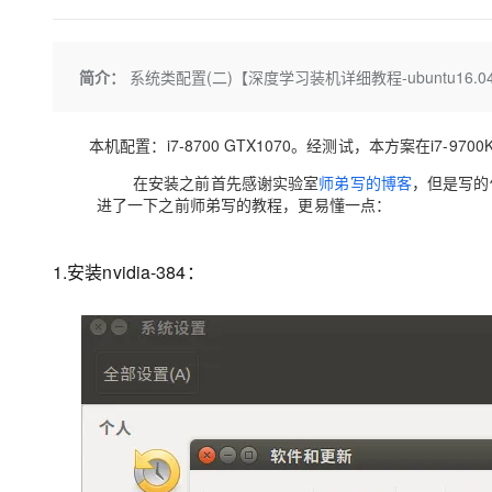
存储
天池大赛
Qwen3.7-Plus
云解析DNS
解决方案免费试用 新老
电子合同
最高领取价值200元试用
能看、能想、能动手的多模
安全
网络与CDN
AI 算法大赛
畅捷通
简介：
系统类配置(二)【深度学习装机详细教程-ubuntu16.04下安装cu
大数据开发治理平台 Data
AI 产品 免费试用
网络
安全
云开发大赛
Qwen3-VL-Plus
Tableau 订阅
1亿+ 大模型 tokens 和 
可观测
入门学习赛
中间件
AI空中课堂在线直播课
本机配置：i7-8700 GTX1070。经测试，本方案在i7-9700K T
云防火墙
140+云产品 免费试用
上云与迁云
云原生的云上边界网络安全
产品新客免费试用，最长1
数据库
在安装之前首先感谢实验室
师弟写的博客
，但是写的
生态解决方案
进了一下之前师弟写的教程，更易懂一点：
大模型服务
企业出海
大模型ACA认证体验
大数据计算
助力企业全员 AI 认知与能
行业生态解决方案
千问AI平台-Token Plan
政企业务
1.安装nvidia-384：
媒体服务
开发者生态解决方案
企业服务与云通信
千问AI平台-模型体验
AI 开发和 AI 应用解决
在线体验全尺寸、多种模态
域名与网站
Happy 系列大模型
终端用户计算
Serverless
开发工具