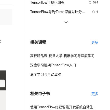
安全
Tensorflow可视化编程
我要投诉
e-1.1-I2V
Cosyvoice-V3-Flash
594
PolarDB
上云场景组合购
Milvus 弹性伸缩功能新增节
伴
漫剧创作，剧本、分镜、视频高效生成
100%兼容MySQL、PostgreSQL，兼容Oracle，支持集中和分布式
覆盖90%+业务场景，专享组合折扣价
点支持范围
畅自然，细节丰富
高表现力语音合成大模型，语音克隆听感自然
VPN
TensorFlow与PyTorch深度对比分
6
析：从基础原理到实战选择的完整指
ernetes 版 ACK
云聚AI 严选权益
AI 原生数据库服务发布
SSL 证书
尝鲜阿里云容器服务Kubernetes 
16
2V
Fun-ASR
南
，一键激活高效办公新体验
理容器应用的 K8s 服务
精选AI产品，从模型到应用全链提效
Agent 数据网关
1.16，共享TensorFlow实验室
文戏情感细腻自然，动作戏激烈拳拳到肉，实现更强表演能力
支持中英文自由切换，具备更强的噪声鲁棒性
堡垒机
简化 TensorFlow 和 Spark 互操作性
2
《二》--共享GPU的弹性
AI 用量加速计划
云原生数据库 PolarDB
的问题：LinkedIn 开源 Spark-
防火墙
、识别商机，让客服更高效、服务更出色。
DenseNet实战：tensorflow2.X版
新老同享，达量后返
Agentic Database 发布
10
改
相关课程
TFRecord
更多
本，DenseNet121图像分类任务（大
主机安全
应用
数据集）
高校精品课-复旦大学-机器学习与深度学习
千问办公
NEW
AI 应用及服务市场
的智能体编程平台
一站式AI生产力平台
深度学习框架TensorFlow入门
AI 应用
伶鹊
深度学习与自动驾驶
企业级人与Agent协作平台，接入和调度多个数字员工
智能客服平台，对话机器人、对话分析、智能外呼
大模型
大模型服务平台百炼 - 全妙
自然语言处理
相关电子书
更多
应用创作平台
多模态内容创作工具，已接入 DeepSeek
数据标注
机器学习
使用TensorFlow搭建智能开发系统自动生成App UI