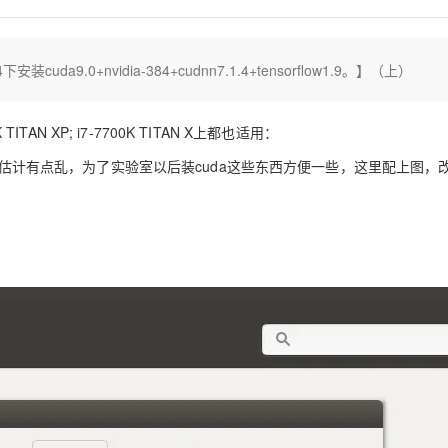
Deepseek-v4-pro
HappyHors
同享
万小智 AI 建站低至 15元/月
Qoder CN
AI 短剧/漫剧
云原生数据库 
快递物流查询
WordPress
成为服务伙
高校合作
点，立即开启云上创新
覆盖公网/内网、递归/权威、移动APP等全场景解析服务
送.CN域名，送备案服务码
基于千问大模型等，支持代码智能生成、研发智能问答
AI助力短剧
态智能体模型
旗舰 MoE 大模型，百万上下文与顶尖推理能力
图生视频，流
Ubuntu
服务生态伙伴
da9.0+nvidia-384+cudnn7.1.4+tensorflow1.9。】（上）
云工开物
企业应用
Works
Night Plan 支持 Qwen 3.8-Max
云原生大数据计算服务 MaxCompute
AI 办公
容器服务 Kub
NEW
GLM-5.2
Wan2.7-T
Red Hat
30+ 款产品免费体验
Data Agent 驱动的一站式 Data+AI 开发治理平台
夜间 5 折，Qwen/Meoo/TokenPlan 客户专享
面向分析的企业级SaaS模式云数据仓库
AI智能应用
提供一站式管
科研合作
视觉 Coding、空间感知、多模态思考等全面升级
1M上下文，专为长程任务能力而生
ERP
堂（旗舰版）
SUSE
ITAN XP; i7-7700K TITAN X上都也适用：
智能客服
CRM
防护产品
2个月
自动承接线索
估计有点乱，为了实验室以后装cuda这些东西方便一些，这里配上图，
建站小程序
OA 办公系统
AI 应用构建
大模型原生
力提升
财税管理
模板建站
Qoder
大模型服务平台百炼-应用模版
HOT
NEW
面向真实软件
个人版上线、团队版降价；千问3.8-Max首发发尝鲜
丰富多元化的应用模版和解决方案
400电话
定制建站
万有无界
大模型服务平台百炼-智能体
方案
广告营销
模板小程序
的模型效果
灵活可视化地构建企业级 Agent
定制小程序
秒悟
人工智能平台 PAI
APP 开发
云端极速 AI 
新一代 AI 视频生成模型，深度适配广告营销等场景
AI Native 的算法工程平台，一站式完成建模、训练、推理服务部署
建站系统