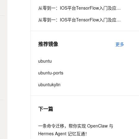
从零到一：IOS平台TensorFlow入门及应用详解
息提取
与 AI 智能体进行实时音视频通话
从零到一：IOS平台TensorFlow入门及应用详解（附源
从文本、图片、视频中提取结构化的属性信息
构建支持视频理解的 AI 音视频实时通话应用
t.diy 一步搞定创意建站
构建大模型应用的安全防护体系
通过自然语言交互简化开发流程,全栈开发支持
通过阿里云安全产品对 AI 应用进行安全防护
推荐镜像
更多
ubuntu
ubuntu-ports
ubuntukylin
下一篇
一条命令迁移，帮你实现 OpenClaw 与
Hermes Agent 记忆互通！