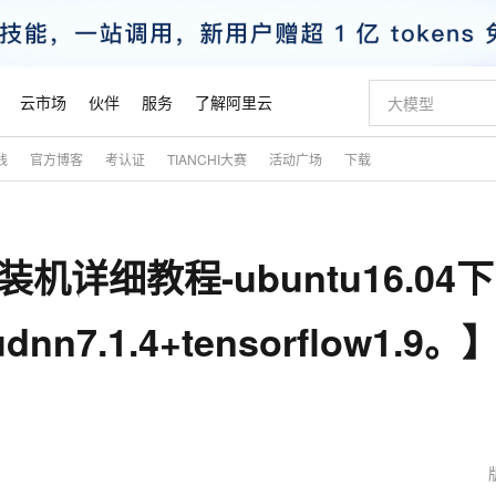
云市场
伙伴
服务
了解阿里云
践
官方博客
考认证
TIANCHI大赛
活动广场
下载
AI 特惠
数据与 API
成为产品伙伴
企业增值服务
最佳实践
价格计算器
AI 场景体
基础软件
产品伙伴合
阿里云认证
市场活动
配置报价
大模型
自助选配和估算价格
新方式
睿译宝，AI翻译排版一步到位
智启 AI 普惠权益
产品生态集成认证中心
企业支持计划
云上春晚
域名与网站
千问官方 MaaS 平台，为开发者和 Agent 而生，新用户赠送 1 亿 + tokens 额度
Qwen Aud
AI Coding
阿里云Maa
2026 阿里云
云服务器 E
为企业打
数据集
Windows
大模型认证
模型
NEW
NEW
详细教程-ubuntu16.04
交付可用成果
值低价云产品抢先购
上传文档即自动完成翻译和格式还原
至高享 1亿+免费 tokens，加速 Al 应用落地
提供智能易用的域名与建站服务
智能编程，一键
安全可靠、
产品生态伙伴
专家技术服务
云上奥运之旅
弹性计算合作
阿里云中企出
手机三要素
宝塔 Linux
全部认证
价格优势
有专属领域专家
GLM-5.2：长任务时代开源旗舰模型
阿里云 OPC 创新助力计划
千问大模型
即刻拥有 DeepS
AI 电商营销
对象存储 O
大模型
产品生态伙伴工作台
企业增值服务台
云栖战略参考
云存储合作计
云栖大会
身份实名认证
CentOS
训练营
udnn7.1.4+tensorflow1.9。
推动算力普惠，释放技术红利
最高返9万
多领域专家智能体,一键组建 AI 虚拟交付团队
快速构建应用程序和网站，即刻迈出上云第一步
至高百万元 Token 补贴，加速一人公司成长
多元化、高性能、安全可靠的大模型服务
真正可用的 1M 上下文,一次完成代码全链路开发
轻松解锁专属 Dee
从图文生成到
云上的中国
数据库合作计
活动全景
短信
Docker
图片和
站式影视创作平台
Hermes Agent，打造自进化智能体
Token Plan 模型订阅计划
数字证书管理服务（原SSL证书）
5 分钟轻松部署
AI 广告创作
无影云电脑
企业成长
NEW
信息公告
看见新力量
云网络合作计
OCR 文字识别
JAVA
证享300元代金券
可视化编排打通从文字构思到成片全链路闭环
全托管，含MySQL、PostgreSQL、SQL Server、MariaDB多引擎
自主进化，持久记忆，越用越聪明
Qwen3.8-Max 首发尝鲜，限时加量 10 倍，夜间低至2折
实现全站HTTPS，呈现可信的WEB访问
图文、视频一
随时随地安
魔搭 Mode
Kimi-K3
HappyHors
NEW
loud
服务实践
官网公告
金融模力时刻
Salesforce O
版
发票查验
全能环境
Claude Code + GStack 打造工程团队
千问办公，限时限量积分加倍
Qoder
低代码高效构
AI 建站
短信服务
型
NEW
作计划
Kimi 最新旗舰模型，长程编程与推理利器
让文字生成流
计划
创新中心
魔搭 ModelSc
健康状态
理服务
让AI从“聊天伙伴”进化为能干活的“数字员工”
安装技能 GStack，拥有专属 AI 工程团队
你的AI工作搭子，覆盖日常办公高频场景
面向真实软件的智能体编程平台
0 代码专业建
客户案例
天气预报查询
操作系统
态合作计划