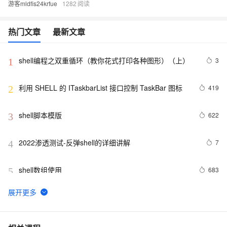
游客mldfis24krfue
1282
热门文章
最新文章
shell编程之双重循环（教你花式打印各种图形）（上）
3
1
利用 SHELL 的 ITaskbarList 接口控制 TaskBar 图标
419
2
shell脚本模版
622
3
2022渗透测试-反弹shell的详细讲解
7
4
shell数组使用
683
5
shell脚本之一
577
6
在 Go 语言中使用 exec 包执行 Shell 命令（上）
2
7