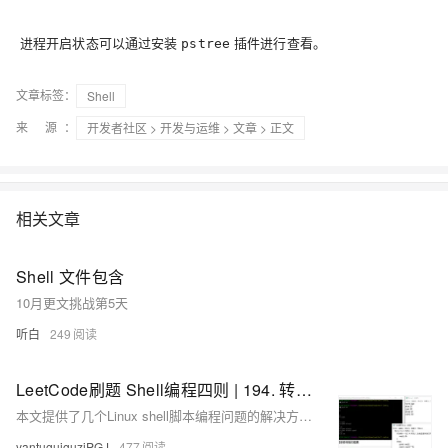
进程开启状态可以通过安装
插件进行查看。
pstree
文章标签：
Shell
来 源：
开发者社区
>
开发与运维
>
文章
> 正文
相关文章
Shell 文件包含
10月更文挑战第5天
听白
249
LeetCode刷题 Shell编程四则 | 194. 转置文件 192. 统计词频 193. 有效电话号码 195. 第十行
本文提供了几个Linux shell脚本编程问题的解决方案，包括转置文件内容、统计词频、验证有效电话号码和提取文件的第十行，每个问题都给出了至少一种实现方法。
yantuguiguziPGJ
477