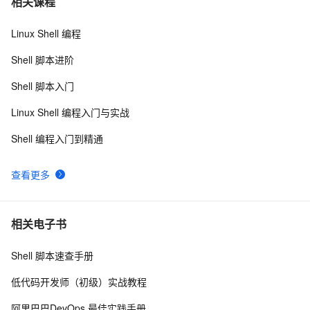
相关课程
Linux Shell 编程
shell学习之条件判断test
583
8
Shell 脚本进阶
数组-在Shell脚本中的基本使用介绍
623
9
Shell 脚本入门
shell查询当前时间
511
10
Linux Shell 编程入门与实战
Shell 编程入门到精通
查看更多
相关电子书
Shell 脚本速查手册
低代码开发师（初级）实战教程
阿里巴巴DevOps 最佳实践手册