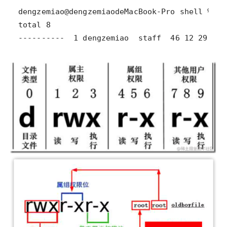
----------  1 dengzemiao  staff  46 12 29 14: